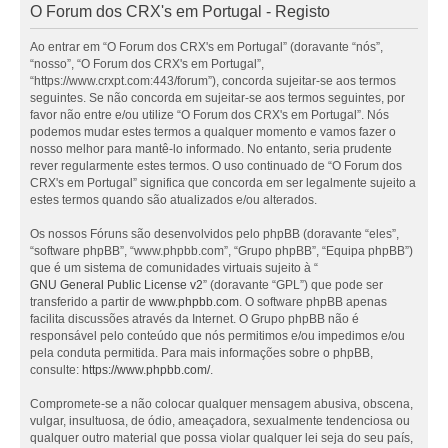
O Forum dos CRX's em Portugal - Registo
Ao entrar em “O Forum dos CRX's em Portugal” (doravante “nós”,
“nosso”, “O Forum dos CRX's em Portugal”,
“https://www.crxpt.com:443/forum”), concorda sujeitar-se aos termos
seguintes. Se não concorda em sujeitar-se aos termos seguintes, por
favor não entre e/ou utilize “O Forum dos CRX's em Portugal”. Nós
podemos mudar estes termos a qualquer momento e vamos fazer o
nosso melhor para mantê-lo informado. No entanto, seria prudente
rever regularmente estes termos. O uso continuado de “O Forum dos
CRX's em Portugal” significa que concorda em ser legalmente sujeito a
estes termos quando são atualizados e/ou alterados.
Os nossos Fóruns são desenvolvidos pelo phpBB (doravante “eles”,
“software phpBB”, “www.phpbb.com”, “Grupo phpBB”, “Equipa phpBB”)
que é um sistema de comunidades virtuais sujeito à “
GNU General Public License v2
” (doravante “GPL”) que pode ser
transferido a partir de
www.phpbb.com
. O software phpBB apenas
facilita discussões através da Internet. O Grupo phpBB não é
responsável pelo conteúdo que nós permitimos e/ou impedimos e/ou
pela conduta permitida. Para mais informações sobre o phpBB,
consulte:
https://www.phpbb.com/
.
Compromete-se a não colocar qualquer mensagem abusiva, obscena,
vulgar, insultuosa, de ódio, ameaçadora, sexualmente tendenciosa ou
qualquer outro material que possa violar qualquer lei seja do seu país,