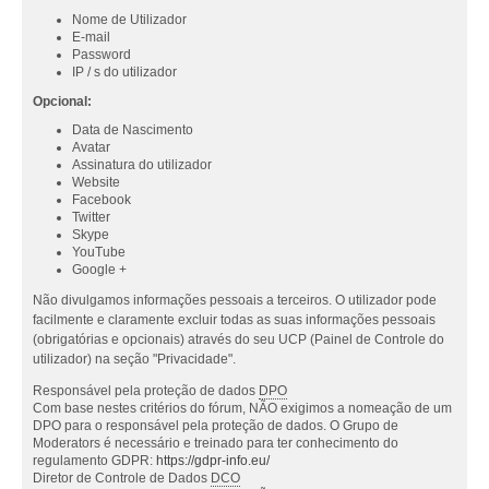
Nome de Utilizador
E-mail
Password
IP / s do utilizador
Opcional:
Data de Nascimento
Avatar
Assinatura do utilizador
Website
Facebook
Twitter
Skype
YouTube
Google +
Não divulgamos informações pessoais a terceiros. O utilizador pode
facilmente e claramente excluir todas as suas informações pessoais
(obrigatórias e opcionais) através do seu UCP (Painel de Controle do
utilizador) na seção "Privacidade".
Responsável pela proteção de dados
DPO
Com base nestes critérios do fórum, NÃO exigimos a nomeação de um
DPO para o responsável pela proteção de dados. O Grupo de
Moderators é necessário e treinado para ter conhecimento do
regulamento GDPR:
https://gdpr-info.eu/
Diretor de Controle de Dados
DCO