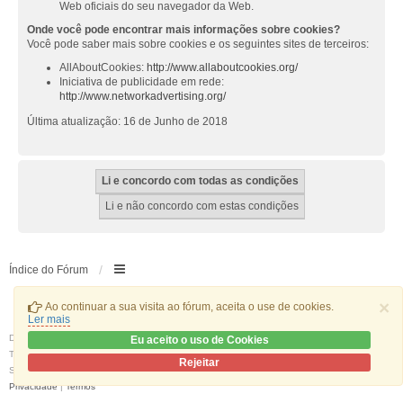
Web oficiais do seu navegador da Web.
Onde você pode encontrar mais informações sobre cookies?
Você pode saber mais sobre cookies e os seguintes sites de terceiros:
AllAboutCookies:
http://www.allaboutcookies.org/
Iniciativa de publicidade em rede:
http://www.networkadvertising.org/
Última atualização: 16 de Junho de 2018
Índice do Fórum
×
Ao continuar a sua visita ao fórum, aceita o use de cookies.
Ler mais
Desenvolvido por
phpBB
® Forum Software © phpBB Limited
Eu aceito o uso de Cookies
Traduzido por:
phpBB Portugal
Rejeitar
Style
we_universal
created by INVENTEA & v12mike
Privacidade
|
Termos