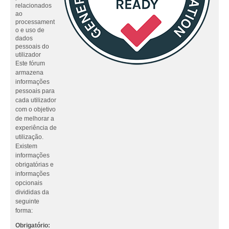
relacionados
ao
processament
o e uso de
dados
pessoais do
utilizador
Este fórum
armazena
informações
pessoais para
cada utilizador
com o objetivo
de melhorar a
experiência de
utilização.
Existem
informações
obrigatórias e
informações
opcionais
divididas da
seguinte
forma:
Obrigatório: