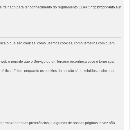
 e treinado para ter conhecimento do regulamento GDPR:
https://gdpr-info.eu/
 explica o que são cookies, como usamos cookies, como terceiros com quem
web e permite que o Serviço ou um terceiro reconheça você e torne sua
ê fica off-line, enquanto os cookies de sessão são excluídos assim que
siga armazenar suas preferências, e algumas de nossas páginas talvez não