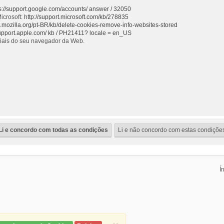
s://support.google.com/accounts/ answer / 32050
icrosoft:
http://support.microsoft.com/kb/278835
rt.mozilla.org/pt-BR/kb/delete-cookies-remove-info-websites-stored
support.apple.com/ kb / PH21411? locale = en_US
ciais do seu navegador da Web.
Í