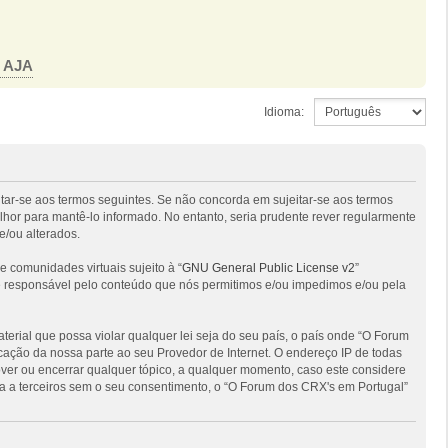
o AJA
Idioma:
itar-se aos termos seguintes. Se não concorda em sujeitar-se aos termos
hor para mantê-lo informado. No entanto, seria prudente rever regularmente
e/ou alterados.
comunidades virtuais sujeito à “
GNU General Public License v2
”
 é responsável pelo conteúdo que nós permitimos e/ou impedimos e/ou pela
ial que possa violar qualquer lei seja do seu país, o país onde “O Forum
ficação da nossa parte ao seu Provedor de Internet. O endereço IP de todas
ver ou encerrar qualquer tópico, a qualquer momento, caso este considere
 a terceiros sem o seu consentimento, o “O Forum dos CRX's em Portugal”