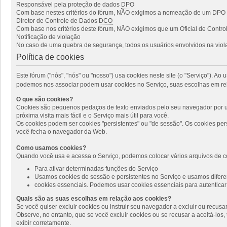
Responsável pela proteção de dados
DPO
Com base nestes critérios do fórum, NÃO exigimos a nomeação de um DPO p
Diretor de Controle de Dados
DCO
Com base nos critérios deste fórum, NÃO exigimos que um Oficial de Cont
Notificação de violação
No caso de uma quebra de segurança, todos os usuários envolvidos na viola
Política de cookies
Este fórum ("nós", "nós" ou "nosso") usa cookies neste site (o "Serviço"). 
podemos nos associar podem usar cookies no Serviço, suas escolhas em rel
O que são cookies?
Cookies são pequenos pedaços de texto enviados pelo seu navegador por um
próxima visita mais fácil e o Serviço mais útil para você.
Os cookies podem ser cookies "persistentes" ou "de sessão". Os cookies pe
você fecha o navegador da Web.
Como usamos cookies?
Quando você usa e acessa o Serviço, podemos colocar vários arquivos de c
Para ativar determinadas funções do Serviço
Usamos cookies de sessão e persistentes no Serviço e usamos diferen
cookies essenciais. Podemos usar cookies essenciais para autenticar 
Quais são as suas escolhas em relação aos cookies?
Se você quiser excluir cookies ou instruir seu navegador a excluir ou recus
Observe, no entanto, que se você excluir cookies ou se recusar a aceitá-lo
exibir corretamente.