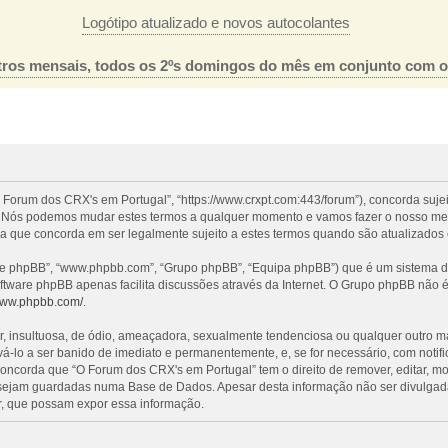
Logótipo atualizado e novos autocolantes
ros mensais, todos os 2ºs domingos do mês em conjunto com 
 Forum dos CRX's em Portugal”, “https://www.crxpt.com:443/forum”), concorda suje
l”. Nós podemos mudar estes termos a qualquer momento e vamos fazer o nosso mel
a que concorda em ser legalmente sujeito a estes termos quando são atualizados 
re phpBB”, “www.phpbb.com”, “Grupo phpBB”, “Equipa phpBB”) que é um sistema de 
oftware phpBB apenas facilita discussões através da Internet. O Grupo phpBB não
/www.phpbb.com/
.
nsultuosa, de ódio, ameaçadora, sexualmente tendenciosa ou qualquer outro mater
evá-lo a ser banido de imediato e permanentemente, e, se for necessário, com noti
ncorda que “O Forum dos CRX's em Portugal” tem o direito de remover, editar, mo
 sejam guardadas numa Base de Dados. Apesar desta informação não ser divulgada
, que possam expor essa informação.