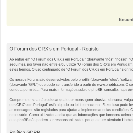
Encont
O Forum dos CRX's em Portugal - Registo
Ao entrar em “O Forum dos CRX's em Portugal” (doravante “nós”, “nosso”, “O
seguintes, por favor não entre e/ou utilize “O Forum dos CRX's em Portuga
estes termos. O uso continuado de “O Forum dos CRX's em Portugal” signific
Os nossos Fóruns são desenvolvidos pelo phpBB (doravante “eles”, “softwa
(doravante “GPL”) que pode ser transferido a partir de
www.phpbb.com
. O s
conduta permitida. Para mais informações sobre o phpBB, consulte:
https:/
Compromete-se a não colocar qualquer mensagem abusiva, obscena, vulgar, i
dos CRX's em Portugal” está alojado ou lei Internacional. Fazer isso pode l
as mensagens são registados para ajudar a implementar estas condições. Co
necessário. Como utilizador aceita que as informações que forneceu acima
ou o phpBB não podem ser responsabilizados por qualquer atentado Hacker
Política GDPR