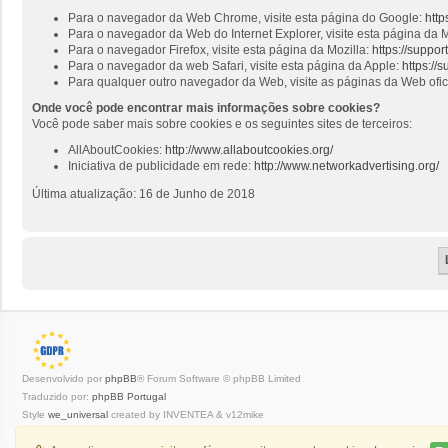
Para o navegador da Web Chrome, visite esta página do Google:
http
Para o navegador da Web do Internet Explorer, visite esta página da M
Para o navegador Firefox, visite esta página da Mozilla:
https://suppo
Para o navegador da web Safari, visite esta página da Apple:
https://
Para qualquer outro navegador da Web, visite as páginas da Web ofi
Onde você pode encontrar mais informações sobre cookies?
Você pode saber mais sobre cookies e os seguintes sites de terceiros:
AllAboutCookies:
http://www.allaboutcookies.org/
Iniciativa de publicidade em rede:
http://www.networkadvertising.org/
Última atualização: 16 de Junho de 2018
Desenvolvido por
phpBB
® Forum Software © phpBB Limited
Traduzido por:
phpBB Portugal
Style
we_universal
created by INVENTEA & v12mike
Privacidade
|
Termos