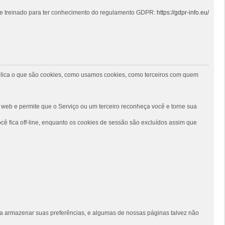
 e treinado para ter conhecimento do regulamento GDPR:
https://gdpr-info.eu/
 explica o que são cookies, como usamos cookies, como terceiros com quem
web e permite que o Serviço ou um terceiro reconheça você e torne sua
ê fica off-line, enquanto os cookies de sessão são excluídos assim que
siga armazenar suas preferências, e algumas de nossas páginas talvez não