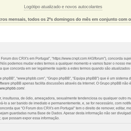
Logótipo atualizado e novos autocolantes
ros mensais, todos os 2ºs domingos do mês em conjunto com 
 Forum dos CRX's em Portugal”, “https://www.crxpt.com:443/forum”), concorda suje
l”. Nós podemos mudar estes termos a qualquer momento e vamos fazer o nosso mel
a que concorda em ser legalmente sujeito a estes termos quando são atualizados 
re phpBB”, “www.phpbb.com”, “Grupo phpBB”, “Equipa phpBB”) que é um sistema de 
oftware phpBB apenas facilita discussões através da Internet. O Grupo phpBB não
/www.phpbb.com/
.
nsultuosa, de ódio, ameaçadora, sexualmente tendenciosa ou qualquer outro mater
evá-lo a ser banido de imediato e permanentemente, e, se for necessário, com noti
ncorda que “O Forum dos CRX's em Portugal” tem o direito de remover, editar, mo
 sejam guardadas numa Base de Dados. Apesar desta informação não ser divulgada
, que possam expor essa informação.