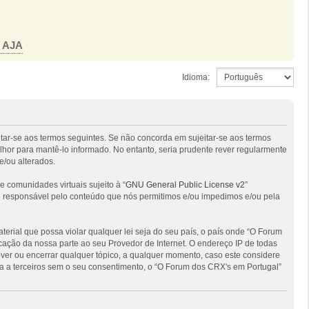
o AJA
Idioma:
itar-se aos termos seguintes. Se não concorda em sujeitar-se aos termos
hor para mantê-lo informado. No entanto, seria prudente rever regularmente
e/ou alterados.
comunidades virtuais sujeito à “
GNU General Public License v2
”
 é responsável pelo conteúdo que nós permitimos e/ou impedimos e/ou pela
ial que possa violar qualquer lei seja do seu país, o país onde “O Forum
ficação da nossa parte ao seu Provedor de Internet. O endereço IP de todas
ver ou encerrar qualquer tópico, a qualquer momento, caso este considere
 a terceiros sem o seu consentimento, o “O Forum dos CRX's em Portugal”