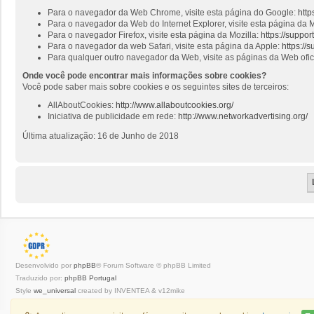
Para o navegador da Web Chrome, visite esta página do Google:
http
Para o navegador da Web do Internet Explorer, visite esta página da M
Para o navegador Firefox, visite esta página da Mozilla:
https://suppo
Para o navegador da web Safari, visite esta página da Apple:
https://
Para qualquer outro navegador da Web, visite as páginas da Web ofi
Onde você pode encontrar mais informações sobre cookies?
Você pode saber mais sobre cookies e os seguintes sites de terceiros:
AllAboutCookies:
http://www.allaboutcookies.org/
Iniciativa de publicidade em rede:
http://www.networkadvertising.org/
Última atualização: 16 de Junho de 2018
Desenvolvido por
phpBB
® Forum Software © phpBB Limited
Traduzido por:
phpBB Portugal
Style
we_universal
created by INVENTEA & v12mike
Privacidade
|
Termos