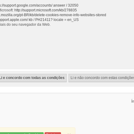
s://support.google.com/accounts/ answer / 32050
icrosoft:
http://support.microsoft.com/kb/278835
rt.mozilla.org/pt-BR/kb/delete-cookies-remove-info-websites-stored
support.apple.com/ kb / PH21411? locale = en_US
ciais do seu navegador da Web.
Í