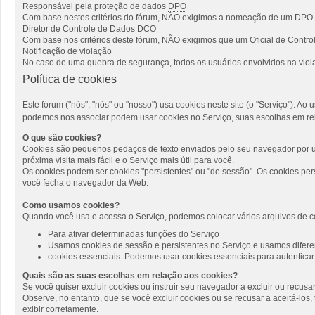
Responsável pela proteção de dados
DPO
Com base nestes critérios do fórum, NÃO exigimos a nomeação de um DPO p
Diretor de Controle de Dados
DCO
Com base nos critérios deste fórum, NÃO exigimos que um Oficial de Cont
Notificação de violação
No caso de uma quebra de segurança, todos os usuários envolvidos na viola
Política de cookies
Este fórum ("nós", "nós" ou "nosso") usa cookies neste site (o "Serviço"). 
podemos nos associar podem usar cookies no Serviço, suas escolhas em rel
O que são cookies?
Cookies são pequenos pedaços de texto enviados pelo seu navegador por um
próxima visita mais fácil e o Serviço mais útil para você.
Os cookies podem ser cookies "persistentes" ou "de sessão". Os cookies pe
você fecha o navegador da Web.
Como usamos cookies?
Quando você usa e acessa o Serviço, podemos colocar vários arquivos de c
Para ativar determinadas funções do Serviço
Usamos cookies de sessão e persistentes no Serviço e usamos diferen
cookies essenciais. Podemos usar cookies essenciais para autenticar 
Quais são as suas escolhas em relação aos cookies?
Se você quiser excluir cookies ou instruir seu navegador a excluir ou recus
Observe, no entanto, que se você excluir cookies ou se recusar a aceitá-lo
exibir corretamente.