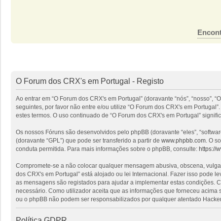
Encont
O Forum dos CRX's em Portugal - Registo
Ao entrar em “O Forum dos CRX's em Portugal” (doravante “nós”, “nosso”, “O
seguintes, por favor não entre e/ou utilize “O Forum dos CRX's em Portuga
estes termos. O uso continuado de “O Forum dos CRX's em Portugal” signific
Os nossos Fóruns são desenvolvidos pelo phpBB (doravante “eles”, “softwa
(doravante “GPL”) que pode ser transferido a partir de
www.phpbb.com
. O s
conduta permitida. Para mais informações sobre o phpBB, consulte:
https:/
Compromete-se a não colocar qualquer mensagem abusiva, obscena, vulgar, i
dos CRX's em Portugal” está alojado ou lei Internacional. Fazer isso pode l
as mensagens são registados para ajudar a implementar estas condições. Co
necessário. Como utilizador aceita que as informações que forneceu acima
ou o phpBB não podem ser responsabilizados por qualquer atentado Hacker
Política GDPR