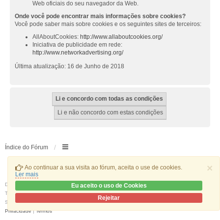
Web oficiais do seu navegador da Web.
Onde você pode encontrar mais informações sobre cookies?
Você pode saber mais sobre cookies e os seguintes sites de terceiros:
AllAboutCookies:
http://www.allaboutcookies.org/
Iniciativa de publicidade em rede:
http://www.networkadvertising.org/
Última atualização: 16 de Junho de 2018
Índice do Fórum
×
Ao continuar a sua visita ao fórum, aceita o use de cookies.
Ler mais
Desenvolvido por
phpBB
® Forum Software © phpBB Limited
Eu aceito o uso de Cookies
Traduzido por:
phpBB Portugal
Rejeitar
Style
we_universal
created by INVENTEA & v12mike
Privacidade
|
Termos