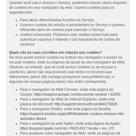
Quando você usa e acessa o Serviço, podemos colocar vários arquivos
de cookies em seu navegador da web. Usamos cookies para os
seguintes fins:
Para ativar determinadas funções do Serviço
Usamos cookies de sessão e persistentes no Serviço e usamos
diferentes tipos de cookies para executar o Serviço.
cookies essenciais. Podemos usar cookies essenciais para
autenticar usuários e impedir o uso fraudulento de contas de
usuários.
Quais são as suas escolhas em relação aos cookies?
Se você quiser excluir cookies ou instruir seu navegador a excluir ou
recusar cookies, visite as páginas de ajuda do seu navegador da Web.
Observe, no entanto, que se você excluir cookies ou se recusar a
aceitá-los, talvez não seja possível usar todos os recursos que
oferecemos, talvez não consiga armazenar suas preferências, e
algumas de nossas páginas talvez não exibir corretamente.
Para o navegador da Web Chrome, visite esta página do
Google:
https://support.google.com/accounts/ answer / 32050
Para o navegador da Web do Internet Explorer, visite esta
página da Microsoft:
http://support.microsoft.com/kb/278835
Para o navegador Firefox, visite esta página da Mozilla:
https://support.mozilla.org/pt-BR/kb/delete-cookies-remove-info-
websites-stored
Para o navegador da web Safari, visite esta página da Apple:
https://support.apple.com/ kb / PH21411? locale = en_US
Para qualquer outro navegador da Web, visite as páginas da