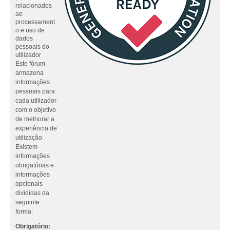
relacionados
ao
processament
o e uso de
dados
pessoais do
utilizador
Este fórum
armazena
informações
pessoais para
cada utilizador
com o objetivo
de melhorar a
experiência de
utilização.
Existem
informações
obrigatórias e
informações
opcionais
divididas da
seguinte
forma:
Obrigatório: