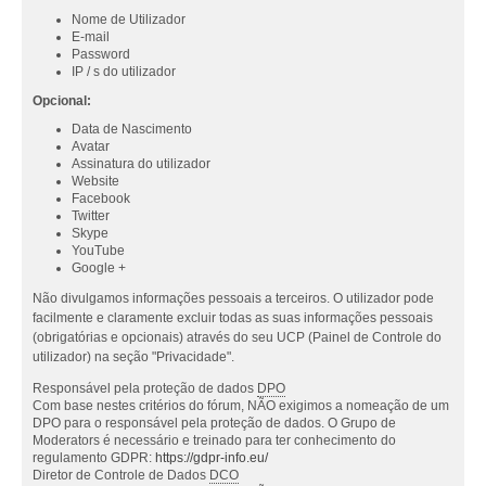
Nome de Utilizador
E-mail
Password
IP / s do utilizador
Opcional:
Data de Nascimento
Avatar
Assinatura do utilizador
Website
Facebook
Twitter
Skype
YouTube
Google +
Não divulgamos informações pessoais a terceiros. O utilizador pode
facilmente e claramente excluir todas as suas informações pessoais
(obrigatórias e opcionais) através do seu UCP (Painel de Controle do
utilizador) na seção "Privacidade".
Responsável pela proteção de dados
DPO
Com base nestes critérios do fórum, NÃO exigimos a nomeação de um
DPO para o responsável pela proteção de dados. O Grupo de
Moderators é necessário e treinado para ter conhecimento do
regulamento GDPR:
https://gdpr-info.eu/
Diretor de Controle de Dados
DCO