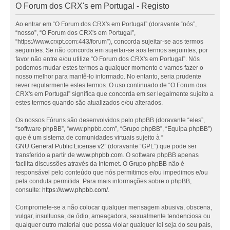
O Forum dos CRX's em Portugal - Registo
Ao entrar em “O Forum dos CRX's em Portugal” (doravante “nós”,
“nosso”, “O Forum dos CRX's em Portugal”,
“https://www.crxpt.com:443/forum”), concorda sujeitar-se aos termos
seguintes. Se não concorda em sujeitar-se aos termos seguintes, por
favor não entre e/ou utilize “O Forum dos CRX's em Portugal”. Nós
podemos mudar estes termos a qualquer momento e vamos fazer o
nosso melhor para mantê-lo informado. No entanto, seria prudente
rever regularmente estes termos. O uso continuado de “O Forum dos
CRX's em Portugal” significa que concorda em ser legalmente sujeito a
estes termos quando são atualizados e/ou alterados.
Os nossos Fóruns são desenvolvidos pelo phpBB (doravante “eles”,
“software phpBB”, “www.phpbb.com”, “Grupo phpBB”, “Equipa phpBB”)
que é um sistema de comunidades virtuais sujeito à “
GNU General Public License v2
” (doravante “GPL”) que pode ser
transferido a partir de
www.phpbb.com
. O software phpBB apenas
facilita discussões através da Internet. O Grupo phpBB não é
responsável pelo conteúdo que nós permitimos e/ou impedimos e/ou
pela conduta permitida. Para mais informações sobre o phpBB,
consulte:
https://www.phpbb.com/
.
Compromete-se a não colocar qualquer mensagem abusiva, obscena,
vulgar, insultuosa, de ódio, ameaçadora, sexualmente tendenciosa ou
qualquer outro material que possa violar qualquer lei seja do seu país,