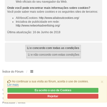
Web oficiais do seu navegador da Web.
Onde você pode encontrar mais informações sobre cookies?
Você pode saber mais sobre cookies e os seguintes sites de terceiros:
AllAboutCookies:
http://www.allaboutcookies.org/
Iniciativa de publicidade em rede:
http://www.networkadvertising.org/
Última atualização: 16 de Junho de 2018
Índice do Fórum
×
Ao continuar a sua visita ao fórum, aceita o use de cookies.
Ler mais
Desenvolvido por
phpBB
® Forum Software © phpBB Limited
Eu aceito o uso de Cookies
Traduzido por:
phpBB Portugal
Rejeitar
Style
we_universal
created by INVENTEA & v12mike
Privacidade
|
Termos