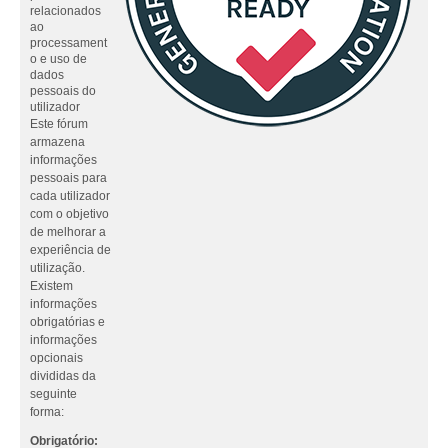
relacionados
ao
processament
o e uso de
dados
pessoais do
utilizador
Este fórum
armazena
informações
pessoais para
cada utilizador
com o objetivo
de melhorar a
experiência de
utilização.
Existem
informações
obrigatórias e
informações
opcionais
divididas da
seguinte
forma:
Obrigatório: