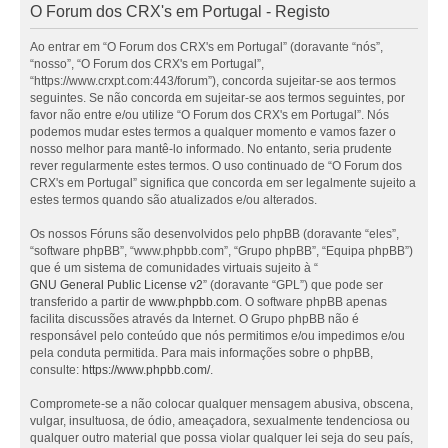
O Forum dos CRX's em Portugal - Registo
Ao entrar em “O Forum dos CRX's em Portugal” (doravante “nós”,
“nosso”, “O Forum dos CRX's em Portugal”,
“https://www.crxpt.com:443/forum”), concorda sujeitar-se aos termos
seguintes. Se não concorda em sujeitar-se aos termos seguintes, por
favor não entre e/ou utilize “O Forum dos CRX's em Portugal”. Nós
podemos mudar estes termos a qualquer momento e vamos fazer o
nosso melhor para mantê-lo informado. No entanto, seria prudente
rever regularmente estes termos. O uso continuado de “O Forum dos
CRX's em Portugal” significa que concorda em ser legalmente sujeito a
estes termos quando são atualizados e/ou alterados.
Os nossos Fóruns são desenvolvidos pelo phpBB (doravante “eles”,
“software phpBB”, “www.phpbb.com”, “Grupo phpBB”, “Equipa phpBB”)
que é um sistema de comunidades virtuais sujeito à “
GNU General Public License v2
” (doravante “GPL”) que pode ser
transferido a partir de
www.phpbb.com
. O software phpBB apenas
facilita discussões através da Internet. O Grupo phpBB não é
responsável pelo conteúdo que nós permitimos e/ou impedimos e/ou
pela conduta permitida. Para mais informações sobre o phpBB,
consulte:
https://www.phpbb.com/
.
Compromete-se a não colocar qualquer mensagem abusiva, obscena,
vulgar, insultuosa, de ódio, ameaçadora, sexualmente tendenciosa ou
qualquer outro material que possa violar qualquer lei seja do seu país,