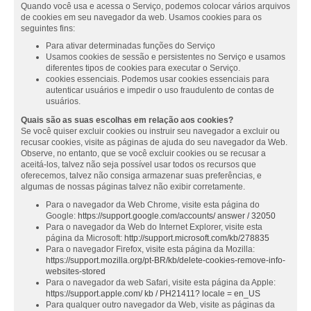
Quando você usa e acessa o Serviço, podemos colocar vários arquivos
de cookies em seu navegador da web. Usamos cookies para os
seguintes fins:
Para ativar determinadas funções do Serviço
Usamos cookies de sessão e persistentes no Serviço e usamos
diferentes tipos de cookies para executar o Serviço.
cookies essenciais. Podemos usar cookies essenciais para
autenticar usuários e impedir o uso fraudulento de contas de
usuários.
Quais são as suas escolhas em relação aos cookies?
Se você quiser excluir cookies ou instruir seu navegador a excluir ou
recusar cookies, visite as páginas de ajuda do seu navegador da Web.
Observe, no entanto, que se você excluir cookies ou se recusar a
aceitá-los, talvez não seja possível usar todos os recursos que
oferecemos, talvez não consiga armazenar suas preferências, e
algumas de nossas páginas talvez não exibir corretamente.
Para o navegador da Web Chrome, visite esta página do
Google:
https://support.google.com/accounts/ answer / 32050
Para o navegador da Web do Internet Explorer, visite esta
página da Microsoft:
http://support.microsoft.com/kb/278835
Para o navegador Firefox, visite esta página da Mozilla:
https://support.mozilla.org/pt-BR/kb/delete-cookies-remove-info-
websites-stored
Para o navegador da web Safari, visite esta página da Apple:
https://support.apple.com/ kb / PH21411? locale = en_US
Para qualquer outro navegador da Web, visite as páginas da