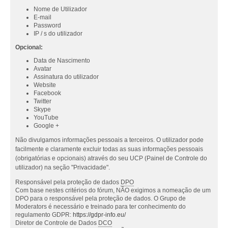
Nome de Utilizador
E-mail
Password
IP / s do utilizador
Opcional:
Data de Nascimento
Avatar
Assinatura do utilizador
Website
Facebook
Twitter
Skype
YouTube
Google +
Não divulgamos informações pessoais a terceiros. O utilizador pode
facilmente e claramente excluir todas as suas informações pessoais
(obrigatórias e opcionais) através do seu UCP (Painel de Controle do
utilizador) na seção "Privacidade".
Responsável pela proteção de dados
DPO
Com base nestes critérios do fórum, NÃO exigimos a nomeação de um
DPO para o responsável pela proteção de dados. O Grupo de
Moderators é necessário e treinado para ter conhecimento do
regulamento GDPR:
https://gdpr-info.eu/
Diretor de Controle de Dados
DCO