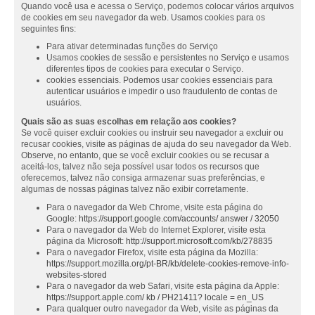
Quando você usa e acessa o Serviço, podemos colocar vários arquivos
de cookies em seu navegador da web. Usamos cookies para os
seguintes fins:
Para ativar determinadas funções do Serviço
Usamos cookies de sessão e persistentes no Serviço e usamos
diferentes tipos de cookies para executar o Serviço.
cookies essenciais. Podemos usar cookies essenciais para
autenticar usuários e impedir o uso fraudulento de contas de
usuários.
Quais são as suas escolhas em relação aos cookies?
Se você quiser excluir cookies ou instruir seu navegador a excluir ou
recusar cookies, visite as páginas de ajuda do seu navegador da Web.
Observe, no entanto, que se você excluir cookies ou se recusar a
aceitá-los, talvez não seja possível usar todos os recursos que
oferecemos, talvez não consiga armazenar suas preferências, e
algumas de nossas páginas talvez não exibir corretamente.
Para o navegador da Web Chrome, visite esta página do
Google:
https://support.google.com/accounts/ answer / 32050
Para o navegador da Web do Internet Explorer, visite esta
página da Microsoft:
http://support.microsoft.com/kb/278835
Para o navegador Firefox, visite esta página da Mozilla:
https://support.mozilla.org/pt-BR/kb/delete-cookies-remove-info-
websites-stored
Para o navegador da web Safari, visite esta página da Apple:
https://support.apple.com/ kb / PH21411? locale = en_US
Para qualquer outro navegador da Web, visite as páginas da