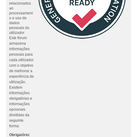
relacionados
ao
processament
o e uso de
dados
pessoais do
utilizador
Este fórum
armazena
informações
pessoais para
cada utilizador
com o objetivo
de melhorar a
experiência de
utilização.
Existem
informações
obrigatórias e
informações
opcionais
divididas da
seguinte
forma:
Obrigatório: