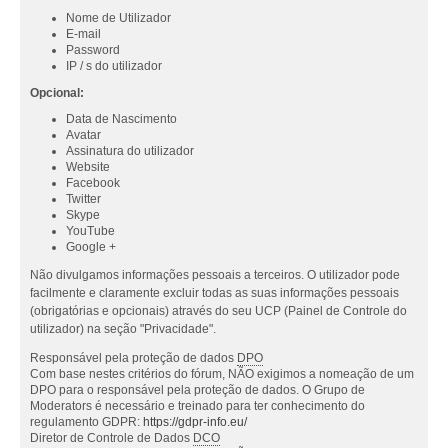
Nome de Utilizador
E-mail
Password
IP / s do utilizador
Opcional:
Data de Nascimento
Avatar
Assinatura do utilizador
Website
Facebook
Twitter
Skype
YouTube
Google +
Não divulgamos informações pessoais a terceiros. O utilizador pode
facilmente e claramente excluir todas as suas informações pessoais
(obrigatórias e opcionais) através do seu UCP (Painel de Controle do
utilizador) na seção "Privacidade".
Responsável pela proteção de dados
DPO
Com base nestes critérios do fórum, NÃO exigimos a nomeação de um
DPO para o responsável pela proteção de dados. O Grupo de
Moderators é necessário e treinado para ter conhecimento do
regulamento GDPR:
https://gdpr-info.eu/
Diretor de Controle de Dados
DCO