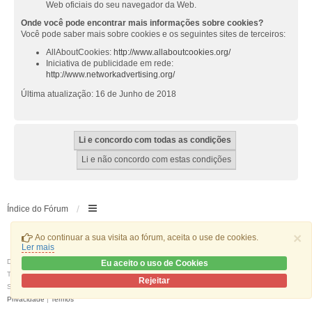
Web oficiais do seu navegador da Web.
Onde você pode encontrar mais informações sobre cookies?
Você pode saber mais sobre cookies e os seguintes sites de terceiros:
AllAboutCookies:
http://www.allaboutcookies.org/
Iniciativa de publicidade em rede:
http://www.networkadvertising.org/
Última atualização: 16 de Junho de 2018
Índice do Fórum
×
Ao continuar a sua visita ao fórum, aceita o use de cookies.
Ler mais
Desenvolvido por
phpBB
® Forum Software © phpBB Limited
Eu aceito o uso de Cookies
Traduzido por:
phpBB Portugal
Rejeitar
Style
we_universal
created by INVENTEA & v12mike
Privacidade
|
Termos