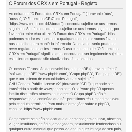
O Forum dos CRX's em Portugal - Registo
Ao entrar em “O Forum dos CRX's em Portugal” (doravante “nós”,
“nosso”, “O Forum dos CRX's em Portugal”,
“https://www.crxpt.com:443/forum”), concorda sujeitar-se aos termos
seguintes. Se não concorda em sujeitar-se aos termos seguintes, por
favor não entre e/ou utilize “O Forum dos CRX's em Portugal”. Nós
podemos mudar estes termos a qualquer momento e vamos fazer o
nosso melhor para mantê-lo informado. No entanto, seria prudente
rever regularmente estes termos. O uso continuado de “O Forum dos
CRX's em Portugal” significa que concorda em ser legalmente sujeito a
estes termos quando são atualizados e/ou alterados.
Os nossos Fóruns são desenvolvidos pelo phpBB (doravante “eles”,
“software phpBB”, “www.phpbb.com”, “Grupo phpBB”, “Equipa phpBB”)
que é um sistema de comunidades virtuais sujeito à “
GNU General Public License v2
” (doravante “GPL”) que pode ser
transferido a partir de
www.phpbb.com
. O software phpBB apenas
facilita discussões através da Internet. O Grupo phpBB não é
responsável pelo conteúdo que nós permitimos e/ou impedimos e/ou
pela conduta permitida. Para mais informações sobre o phpBB,
consulte:
https://www.phpbb.com/
.
Compromete-se a não colocar qualquer mensagem abusiva, obscena,
vulgar, insultuosa, de ódio, ameaçadora, sexualmente tendenciosa ou
qualquer outro material que possa violar qualquer lei seja do seu país,