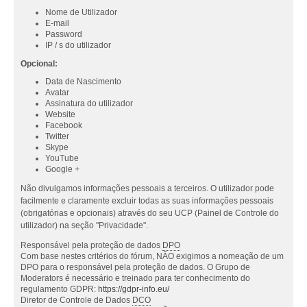
Nome de Utilizador
E-mail
Password
IP / s do utilizador
Opcional:
Data de Nascimento
Avatar
Assinatura do utilizador
Website
Facebook
Twitter
Skype
YouTube
Google +
Não divulgamos informações pessoais a terceiros. O utilizador pode
facilmente e claramente excluir todas as suas informações pessoais
(obrigatórias e opcionais) através do seu UCP (Painel de Controle do
utilizador) na seção "Privacidade".
Responsável pela proteção de dados
DPO
Com base nestes critérios do fórum, NÃO exigimos a nomeação de um
DPO para o responsável pela proteção de dados. O Grupo de
Moderators é necessário e treinado para ter conhecimento do
regulamento GDPR:
https://gdpr-info.eu/
Diretor de Controle de Dados
DCO