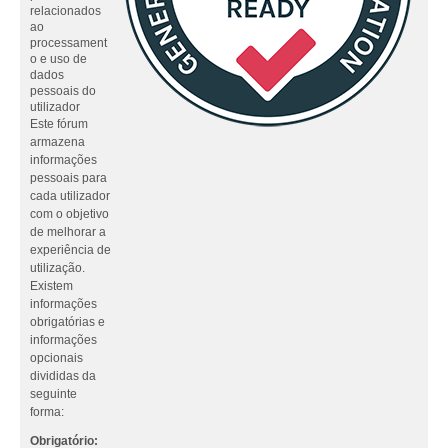
relacionados
ao
processament
o e uso de
dados
pessoais do
utilizador
Este fórum
armazena
informações
pessoais para
cada utilizador
com o objetivo
de melhorar a
experiência de
utilização.
Existem
informações
obrigatórias e
informações
opcionais
divididas da
seguinte
forma:
Obrigatório: