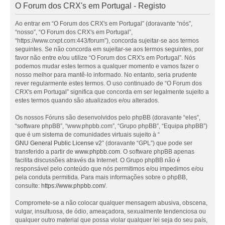
O Forum dos CRX's em Portugal - Registo
Ao entrar em “O Forum dos CRX's em Portugal” (doravante “nós”,
“nosso”, “O Forum dos CRX's em Portugal”,
“https://www.crxpt.com:443/forum”), concorda sujeitar-se aos termos
seguintes. Se não concorda em sujeitar-se aos termos seguintes, por
favor não entre e/ou utilize “O Forum dos CRX's em Portugal”. Nós
podemos mudar estes termos a qualquer momento e vamos fazer o
nosso melhor para mantê-lo informado. No entanto, seria prudente
rever regularmente estes termos. O uso continuado de “O Forum dos
CRX's em Portugal” significa que concorda em ser legalmente sujeito a
estes termos quando são atualizados e/ou alterados.
Os nossos Fóruns são desenvolvidos pelo phpBB (doravante “eles”,
“software phpBB”, “www.phpbb.com”, “Grupo phpBB”, “Equipa phpBB”)
que é um sistema de comunidades virtuais sujeito à “
GNU General Public License v2
” (doravante “GPL”) que pode ser
transferido a partir de
www.phpbb.com
. O software phpBB apenas
facilita discussões através da Internet. O Grupo phpBB não é
responsável pelo conteúdo que nós permitimos e/ou impedimos e/ou
pela conduta permitida. Para mais informações sobre o phpBB,
consulte:
https://www.phpbb.com/
.
Compromete-se a não colocar qualquer mensagem abusiva, obscena,
vulgar, insultuosa, de ódio, ameaçadora, sexualmente tendenciosa ou
qualquer outro material que possa violar qualquer lei seja do seu país,