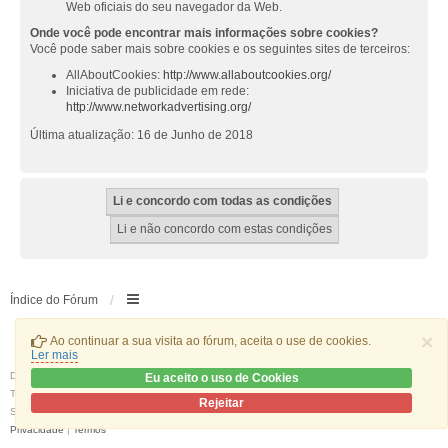
Web oficiais do seu navegador da Web.
Onde você pode encontrar mais informações sobre cookies?
Você pode saber mais sobre cookies e os seguintes sites de terceiros:
AllAboutCookies:
http://www.allaboutcookies.org/
Iniciativa de publicidade em rede:
http://www.networkadvertising.org/
Última atualização: 16 de Junho de 2018
Índice do Fórum
×
Ao continuar a sua visita ao fórum, aceita o use de cookies.
Ler mais
Desenvolvido por
phpBB
® Forum Software © phpBB Limited
Eu aceito o uso de Cookies
Traduzido por:
phpBB Portugal
Rejeitar
Style
we_universal
created by INVENTEA & v12mike
Privacidade
|
Termos