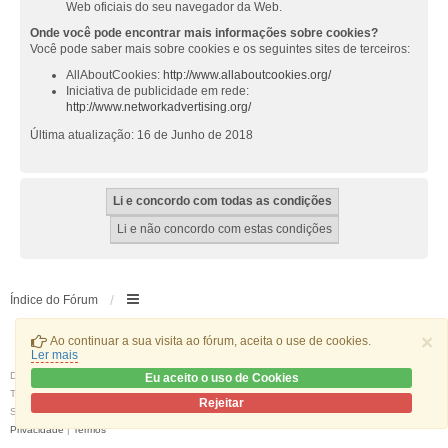
Web oficiais do seu navegador da Web.
Onde você pode encontrar mais informações sobre cookies?
Você pode saber mais sobre cookies e os seguintes sites de terceiros:
AllAboutCookies:
http://www.allaboutcookies.org/
Iniciativa de publicidade em rede:
http://www.networkadvertising.org/
Última atualização: 16 de Junho de 2018
Índice do Fórum
×
Ao continuar a sua visita ao fórum, aceita o use de cookies.
Ler mais
Desenvolvido por
phpBB
® Forum Software © phpBB Limited
Eu aceito o uso de Cookies
Traduzido por:
phpBB Portugal
Rejeitar
Style
we_universal
created by INVENTEA & v12mike
Privacidade
|
Termos