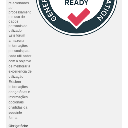
relacionados
ao
processament
o e uso de
dados
pessoais do
utilizador
Este fórum
armazena
informações
pessoais para
cada utilizador
com o objetivo
de melhorar a
experiência de
utilização.
Existem
informações
obrigatórias e
informações
opcionais
divididas da
seguinte
forma:
Obrigatório: