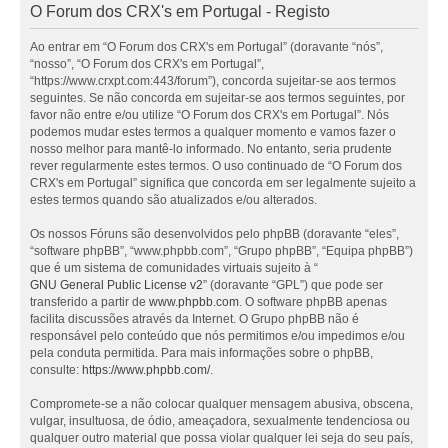
O Forum dos CRX's em Portugal - Registo
Ao entrar em “O Forum dos CRX's em Portugal” (doravante “nós”,
“nosso”, “O Forum dos CRX's em Portugal”,
“https://www.crxpt.com:443/forum”), concorda sujeitar-se aos termos
seguintes. Se não concorda em sujeitar-se aos termos seguintes, por
favor não entre e/ou utilize “O Forum dos CRX's em Portugal”. Nós
podemos mudar estes termos a qualquer momento e vamos fazer o
nosso melhor para mantê-lo informado. No entanto, seria prudente
rever regularmente estes termos. O uso continuado de “O Forum dos
CRX's em Portugal” significa que concorda em ser legalmente sujeito a
estes termos quando são atualizados e/ou alterados.
Os nossos Fóruns são desenvolvidos pelo phpBB (doravante “eles”,
“software phpBB”, “www.phpbb.com”, “Grupo phpBB”, “Equipa phpBB”)
que é um sistema de comunidades virtuais sujeito à “
GNU General Public License v2
” (doravante “GPL”) que pode ser
transferido a partir de
www.phpbb.com
. O software phpBB apenas
facilita discussões através da Internet. O Grupo phpBB não é
responsável pelo conteúdo que nós permitimos e/ou impedimos e/ou
pela conduta permitida. Para mais informações sobre o phpBB,
consulte:
https://www.phpbb.com/
.
Compromete-se a não colocar qualquer mensagem abusiva, obscena,
vulgar, insultuosa, de ódio, ameaçadora, sexualmente tendenciosa ou
qualquer outro material que possa violar qualquer lei seja do seu país,