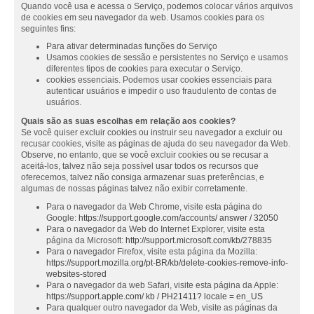
Quando você usa e acessa o Serviço, podemos colocar vários arquivos
de cookies em seu navegador da web. Usamos cookies para os
seguintes fins:
Para ativar determinadas funções do Serviço
Usamos cookies de sessão e persistentes no Serviço e usamos
diferentes tipos de cookies para executar o Serviço.
cookies essenciais. Podemos usar cookies essenciais para
autenticar usuários e impedir o uso fraudulento de contas de
usuários.
Quais são as suas escolhas em relação aos cookies?
Se você quiser excluir cookies ou instruir seu navegador a excluir ou
recusar cookies, visite as páginas de ajuda do seu navegador da Web.
Observe, no entanto, que se você excluir cookies ou se recusar a
aceitá-los, talvez não seja possível usar todos os recursos que
oferecemos, talvez não consiga armazenar suas preferências, e
algumas de nossas páginas talvez não exibir corretamente.
Para o navegador da Web Chrome, visite esta página do
Google:
https://support.google.com/accounts/ answer / 32050
Para o navegador da Web do Internet Explorer, visite esta
página da Microsoft:
http://support.microsoft.com/kb/278835
Para o navegador Firefox, visite esta página da Mozilla:
https://support.mozilla.org/pt-BR/kb/delete-cookies-remove-info-
websites-stored
Para o navegador da web Safari, visite esta página da Apple:
https://support.apple.com/ kb / PH21411? locale = en_US
Para qualquer outro navegador da Web, visite as páginas da