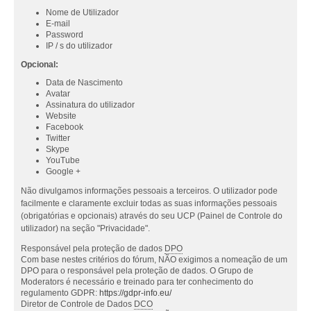
Nome de Utilizador
E-mail
Password
IP / s do utilizador
Opcional:
Data de Nascimento
Avatar
Assinatura do utilizador
Website
Facebook
Twitter
Skype
YouTube
Google +
Não divulgamos informações pessoais a terceiros. O utilizador pode
facilmente e claramente excluir todas as suas informações pessoais
(obrigatórias e opcionais) através do seu UCP (Painel de Controle do
utilizador) na seção "Privacidade".
Responsável pela proteção de dados
DPO
Com base nestes critérios do fórum, NÃO exigimos a nomeação de um
DPO para o responsável pela proteção de dados. O Grupo de
Moderators é necessário e treinado para ter conhecimento do
regulamento GDPR:
https://gdpr-info.eu/
Diretor de Controle de Dados
DCO