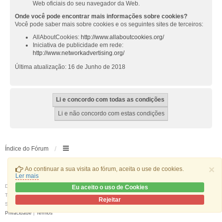
Web oficiais do seu navegador da Web.
Onde você pode encontrar mais informações sobre cookies?
Você pode saber mais sobre cookies e os seguintes sites de terceiros:
AllAboutCookies:
http://www.allaboutcookies.org/
Iniciativa de publicidade em rede:
http://www.networkadvertising.org/
Última atualização: 16 de Junho de 2018
Índice do Fórum
×
Ao continuar a sua visita ao fórum, aceita o use de cookies.
Ler mais
Desenvolvido por
phpBB
® Forum Software © phpBB Limited
Eu aceito o uso de Cookies
Traduzido por:
phpBB Portugal
Rejeitar
Style
we_universal
created by INVENTEA & v12mike
Privacidade
|
Termos