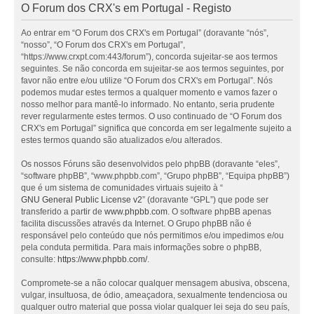
O Forum dos CRX's em Portugal - Registo
Ao entrar em “O Forum dos CRX's em Portugal” (doravante “nós”,
“nosso”, “O Forum dos CRX's em Portugal”,
“https://www.crxpt.com:443/forum”), concorda sujeitar-se aos termos
seguintes. Se não concorda em sujeitar-se aos termos seguintes, por
favor não entre e/ou utilize “O Forum dos CRX's em Portugal”. Nós
podemos mudar estes termos a qualquer momento e vamos fazer o
nosso melhor para mantê-lo informado. No entanto, seria prudente
rever regularmente estes termos. O uso continuado de “O Forum dos
CRX's em Portugal” significa que concorda em ser legalmente sujeito a
estes termos quando são atualizados e/ou alterados.
Os nossos Fóruns são desenvolvidos pelo phpBB (doravante “eles”,
“software phpBB”, “www.phpbb.com”, “Grupo phpBB”, “Equipa phpBB”)
que é um sistema de comunidades virtuais sujeito à “
GNU General Public License v2
” (doravante “GPL”) que pode ser
transferido a partir de
www.phpbb.com
. O software phpBB apenas
facilita discussões através da Internet. O Grupo phpBB não é
responsável pelo conteúdo que nós permitimos e/ou impedimos e/ou
pela conduta permitida. Para mais informações sobre o phpBB,
consulte:
https://www.phpbb.com/
.
Compromete-se a não colocar qualquer mensagem abusiva, obscena,
vulgar, insultuosa, de ódio, ameaçadora, sexualmente tendenciosa ou
qualquer outro material que possa violar qualquer lei seja do seu país,