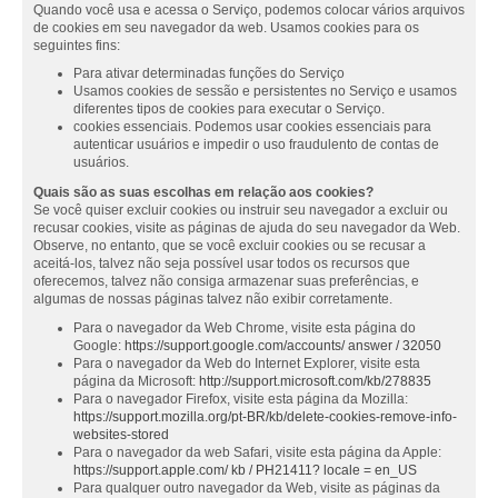
Quando você usa e acessa o Serviço, podemos colocar vários arquivos
de cookies em seu navegador da web. Usamos cookies para os
seguintes fins:
Para ativar determinadas funções do Serviço
Usamos cookies de sessão e persistentes no Serviço e usamos
diferentes tipos de cookies para executar o Serviço.
cookies essenciais. Podemos usar cookies essenciais para
autenticar usuários e impedir o uso fraudulento de contas de
usuários.
Quais são as suas escolhas em relação aos cookies?
Se você quiser excluir cookies ou instruir seu navegador a excluir ou
recusar cookies, visite as páginas de ajuda do seu navegador da Web.
Observe, no entanto, que se você excluir cookies ou se recusar a
aceitá-los, talvez não seja possível usar todos os recursos que
oferecemos, talvez não consiga armazenar suas preferências, e
algumas de nossas páginas talvez não exibir corretamente.
Para o navegador da Web Chrome, visite esta página do
Google:
https://support.google.com/accounts/ answer / 32050
Para o navegador da Web do Internet Explorer, visite esta
página da Microsoft:
http://support.microsoft.com/kb/278835
Para o navegador Firefox, visite esta página da Mozilla:
https://support.mozilla.org/pt-BR/kb/delete-cookies-remove-info-
websites-stored
Para o navegador da web Safari, visite esta página da Apple:
https://support.apple.com/ kb / PH21411? locale = en_US
Para qualquer outro navegador da Web, visite as páginas da