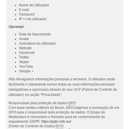
Nome de Utilizador
E-mail
Password
IP / s do utilizador
Opcional:
Data de Nascimento
Avatar
Assinatura do utilizador
Website
Facebook
Twitter
Skype
YouTube
Google +
Não divulgamos informações pessoais a terceiros. O utilizador pode
facilmente e claramente excluir todas as suas informações pessoais
(obrigatórias e opcionais) através do seu UCP (Painel de Controle do
utilizador) na seção "Privacidade".
Responsável pela proteção de dados
DPO
Com base nestes critérios do fórum, NÃO exigimos a nomeação de um
DPO para o responsável pela proteção de dados. O Grupo de
Moderators é necessário e treinado para ter conhecimento do
regulamento GDPR:
https://gdpr-info.eu/
Diretor de Controle de Dados
DCO