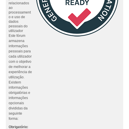
relacionados
ao
processament
o e uso de
dados
pessoais do
utilizador
Este fórum
armazena
informações
pessoais para
cada utilizador
com o objetivo
de melhorar a
experiência de
utilização.
Existem
informações
obrigatórias e
informações
opcionais
divididas da
seguinte
forma:
Obrigatório: