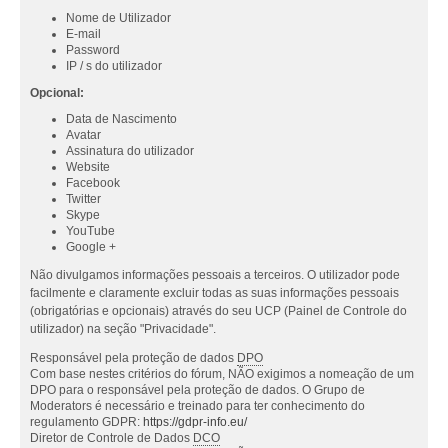
Nome de Utilizador
E-mail
Password
IP / s do utilizador
Opcional:
Data de Nascimento
Avatar
Assinatura do utilizador
Website
Facebook
Twitter
Skype
YouTube
Google +
Não divulgamos informações pessoais a terceiros. O utilizador pode
facilmente e claramente excluir todas as suas informações pessoais
(obrigatórias e opcionais) através do seu UCP (Painel de Controle do
utilizador) na seção "Privacidade".
Responsável pela proteção de dados
DPO
Com base nestes critérios do fórum, NÃO exigimos a nomeação de um
DPO para o responsável pela proteção de dados. O Grupo de
Moderators é necessário e treinado para ter conhecimento do
regulamento GDPR:
https://gdpr-info.eu/
Diretor de Controle de Dados
DCO