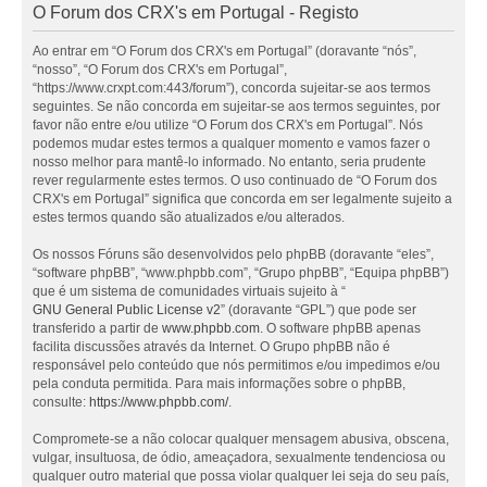
O Forum dos CRX's em Portugal - Registo
Ao entrar em “O Forum dos CRX's em Portugal” (doravante “nós”,
“nosso”, “O Forum dos CRX's em Portugal”,
“https://www.crxpt.com:443/forum”), concorda sujeitar-se aos termos
seguintes. Se não concorda em sujeitar-se aos termos seguintes, por
favor não entre e/ou utilize “O Forum dos CRX's em Portugal”. Nós
podemos mudar estes termos a qualquer momento e vamos fazer o
nosso melhor para mantê-lo informado. No entanto, seria prudente
rever regularmente estes termos. O uso continuado de “O Forum dos
CRX's em Portugal” significa que concorda em ser legalmente sujeito a
estes termos quando são atualizados e/ou alterados.
Os nossos Fóruns são desenvolvidos pelo phpBB (doravante “eles”,
“software phpBB”, “www.phpbb.com”, “Grupo phpBB”, “Equipa phpBB”)
que é um sistema de comunidades virtuais sujeito à “
GNU General Public License v2
” (doravante “GPL”) que pode ser
transferido a partir de
www.phpbb.com
. O software phpBB apenas
facilita discussões através da Internet. O Grupo phpBB não é
responsável pelo conteúdo que nós permitimos e/ou impedimos e/ou
pela conduta permitida. Para mais informações sobre o phpBB,
consulte:
https://www.phpbb.com/
.
Compromete-se a não colocar qualquer mensagem abusiva, obscena,
vulgar, insultuosa, de ódio, ameaçadora, sexualmente tendenciosa ou
qualquer outro material que possa violar qualquer lei seja do seu país,