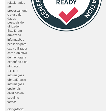
relacionados
ao
processament
o e uso de
dados
pessoais do
utilizador
Este fórum
armazena
informações
pessoais para
cada utilizador
com o objetivo
de melhorar a
experiência de
utilização.
Existem
informações
obrigatórias e
informações
opcionais
divididas da
seguinte
forma:
Obrigatório: