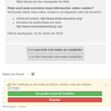
Web oficiais do seu navegador da Web.
Onde você pode encontrar mais informações sobre cookies?
Você pode saber mais sobre cookies e os seguintes sites de terceiros:
AllAboutCookies:
http://www.allaboutcookies.org/
Iniciativa de publicidade em rede:
http://www.networkadvertising.org/
Última atualização: 16 de Junho de 2018
Índice do Fórum
×
Ao continuar a sua visita ao fórum, aceita o use de cookies.
Ler mais
Desenvolvido por
phpBB
® Forum Software © phpBB Limited
Eu aceito o uso de Cookies
Traduzido por:
phpBB Portugal
Rejeitar
Style
we_universal
created by INVENTEA & v12mike
Privacidade
|
Termos