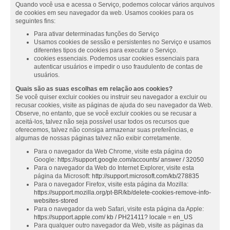
Quando você usa e acessa o Serviço, podemos colocar vários arquivos
de cookies em seu navegador da web. Usamos cookies para os
seguintes fins:
Para ativar determinadas funções do Serviço
Usamos cookies de sessão e persistentes no Serviço e usamos
diferentes tipos de cookies para executar o Serviço.
cookies essenciais. Podemos usar cookies essenciais para
autenticar usuários e impedir o uso fraudulento de contas de
usuários.
Quais são as suas escolhas em relação aos cookies?
Se você quiser excluir cookies ou instruir seu navegador a excluir ou
recusar cookies, visite as páginas de ajuda do seu navegador da Web.
Observe, no entanto, que se você excluir cookies ou se recusar a
aceitá-los, talvez não seja possível usar todos os recursos que
oferecemos, talvez não consiga armazenar suas preferências, e
algumas de nossas páginas talvez não exibir corretamente.
Para o navegador da Web Chrome, visite esta página do
Google:
https://support.google.com/accounts/ answer / 32050
Para o navegador da Web do Internet Explorer, visite esta
página da Microsoft:
http://support.microsoft.com/kb/278835
Para o navegador Firefox, visite esta página da Mozilla:
https://support.mozilla.org/pt-BR/kb/delete-cookies-remove-info-
websites-stored
Para o navegador da web Safari, visite esta página da Apple:
https://support.apple.com/ kb / PH21411? locale = en_US
Para qualquer outro navegador da Web, visite as páginas da