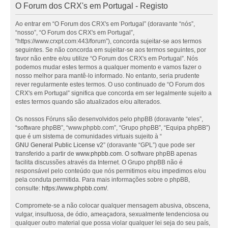
O Forum dos CRX's em Portugal - Registo
Ao entrar em “O Forum dos CRX's em Portugal” (doravante “nós”,
“nosso”, “O Forum dos CRX's em Portugal”,
“https://www.crxpt.com:443/forum”), concorda sujeitar-se aos termos
seguintes. Se não concorda em sujeitar-se aos termos seguintes, por
favor não entre e/ou utilize “O Forum dos CRX's em Portugal”. Nós
podemos mudar estes termos a qualquer momento e vamos fazer o
nosso melhor para mantê-lo informado. No entanto, seria prudente
rever regularmente estes termos. O uso continuado de “O Forum dos
CRX's em Portugal” significa que concorda em ser legalmente sujeito a
estes termos quando são atualizados e/ou alterados.
Os nossos Fóruns são desenvolvidos pelo phpBB (doravante “eles”,
“software phpBB”, “www.phpbb.com”, “Grupo phpBB”, “Equipa phpBB”)
que é um sistema de comunidades virtuais sujeito à “
GNU General Public License v2
” (doravante “GPL”) que pode ser
transferido a partir de
www.phpbb.com
. O software phpBB apenas
facilita discussões através da Internet. O Grupo phpBB não é
responsável pelo conteúdo que nós permitimos e/ou impedimos e/ou
pela conduta permitida. Para mais informações sobre o phpBB,
consulte:
https://www.phpbb.com/
.
Compromete-se a não colocar qualquer mensagem abusiva, obscena,
vulgar, insultuosa, de ódio, ameaçadora, sexualmente tendenciosa ou
qualquer outro material que possa violar qualquer lei seja do seu país,