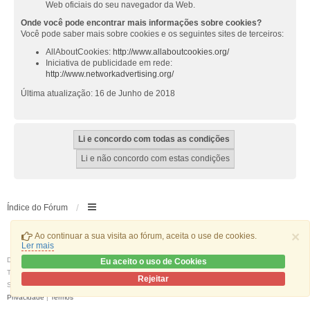
Web oficiais do seu navegador da Web.
Onde você pode encontrar mais informações sobre cookies?
Você pode saber mais sobre cookies e os seguintes sites de terceiros:
AllAboutCookies:
http://www.allaboutcookies.org/
Iniciativa de publicidade em rede:
http://www.networkadvertising.org/
Última atualização: 16 de Junho de 2018
Índice do Fórum
×
Ao continuar a sua visita ao fórum, aceita o use de cookies.
Ler mais
Desenvolvido por
phpBB
® Forum Software © phpBB Limited
Eu aceito o uso de Cookies
Traduzido por:
phpBB Portugal
Rejeitar
Style
we_universal
created by INVENTEA & v12mike
Privacidade
|
Termos