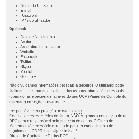
Nome de Utilizador
E-mail
Password
IP / s do utilizador
Opcional:
Data de Nascimento
Avatar
Assinatura do utilizador
Website
Facebook
Twitter
Skype
YouTube
Google +
Não divulgamos informações pessoais a terceiros. O utilizador pode
facilmente e claramente excluir todas as suas informações pessoais
(obrigatórias e opcionais) através do seu UCP (Painel de Controle do
utilizador) na seção "Privacidade".
Responsável pela proteção de dados
DPO
Com base nestes critérios do fórum, NÃO exigimos a nomeação de um
DPO para o responsável pela proteção de dados. O Grupo de
Moderators é necessário e treinado para ter conhecimento do
regulamento GDPR:
https://gdpr-info.eu/
Diretor de Controle de Dados
DCO