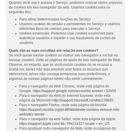
Quando você usa e acessa o Serviço, podemos colocar vários arquivos
de cookies em seu navegador da web. Usamos cookies para os
seguintes fins:
Para ativar determinadas funções do Serviço
Usamos cookies de sessão e persistentes no Serviço e usamos
diferentes tipos de cookies para executar o Serviço.
cookies essenciais. Podemos usar cookies essenciais para
autenticar usuários e impedir o uso fraudulento de contas de
usuários.
Quais são as suas escolhas em relação aos cookies?
Se você quiser excluir cookies ou instruir seu navegador a excluir ou
recusar cookies, visite as páginas de ajuda do seu navegador da Web.
Observe, no entanto, que se você excluir cookies ou se recusar a
aceitá-los, talvez não seja possível usar todos os recursos que
oferecemos, talvez não consiga armazenar suas preferências, e
algumas de nossas páginas talvez não exibir corretamente.
Para o navegador da Web Chrome, visite esta página do
Google:
https://support.google.com/accounts/ answer / 32050
Para o navegador da Web do Internet Explorer, visite esta
página da Microsoft:
http://support.microsoft.com/kb/278835
Para o navegador Firefox, visite esta página da Mozilla:
https://support.mozilla.org/pt-BR/kb/delete-cookies-remove-info-
websites-stored
Para o navegador da web Safari, visite esta página da Apple:
https://support.apple.com/ kb / PH21411? locale = en_US
Para qualquer outro navegador da Web, visite as páginas da