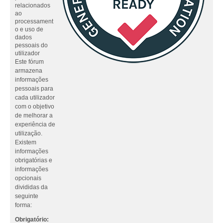
relacionados
ao
processament
o e uso de
dados
pessoais do
utilizador
Este fórum
armazena
informações
pessoais para
cada utilizador
com o objetivo
de melhorar a
experiência de
utilização.
Existem
informações
obrigatórias e
informações
opcionais
divididas da
seguinte
forma:
Obrigatório: