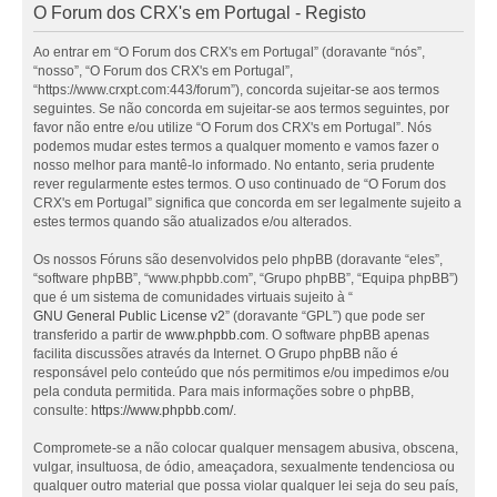
O Forum dos CRX's em Portugal - Registo
Ao entrar em “O Forum dos CRX's em Portugal” (doravante “nós”,
“nosso”, “O Forum dos CRX's em Portugal”,
“https://www.crxpt.com:443/forum”), concorda sujeitar-se aos termos
seguintes. Se não concorda em sujeitar-se aos termos seguintes, por
favor não entre e/ou utilize “O Forum dos CRX's em Portugal”. Nós
podemos mudar estes termos a qualquer momento e vamos fazer o
nosso melhor para mantê-lo informado. No entanto, seria prudente
rever regularmente estes termos. O uso continuado de “O Forum dos
CRX's em Portugal” significa que concorda em ser legalmente sujeito a
estes termos quando são atualizados e/ou alterados.
Os nossos Fóruns são desenvolvidos pelo phpBB (doravante “eles”,
“software phpBB”, “www.phpbb.com”, “Grupo phpBB”, “Equipa phpBB”)
que é um sistema de comunidades virtuais sujeito à “
GNU General Public License v2
” (doravante “GPL”) que pode ser
transferido a partir de
www.phpbb.com
. O software phpBB apenas
facilita discussões através da Internet. O Grupo phpBB não é
responsável pelo conteúdo que nós permitimos e/ou impedimos e/ou
pela conduta permitida. Para mais informações sobre o phpBB,
consulte:
https://www.phpbb.com/
.
Compromete-se a não colocar qualquer mensagem abusiva, obscena,
vulgar, insultuosa, de ódio, ameaçadora, sexualmente tendenciosa ou
qualquer outro material que possa violar qualquer lei seja do seu país,