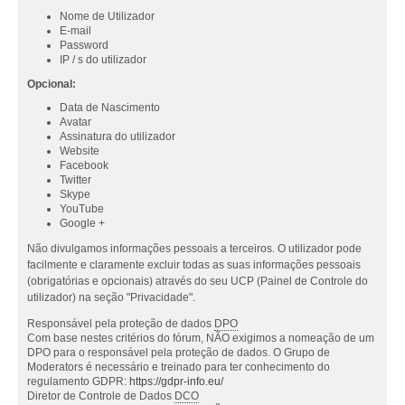
Nome de Utilizador
E-mail
Password
IP / s do utilizador
Opcional:
Data de Nascimento
Avatar
Assinatura do utilizador
Website
Facebook
Twitter
Skype
YouTube
Google +
Não divulgamos informações pessoais a terceiros. O utilizador pode
facilmente e claramente excluir todas as suas informações pessoais
(obrigatórias e opcionais) através do seu UCP (Painel de Controle do
utilizador) na seção "Privacidade".
Responsável pela proteção de dados
DPO
Com base nestes critérios do fórum, NÃO exigimos a nomeação de um
DPO para o responsável pela proteção de dados. O Grupo de
Moderators é necessário e treinado para ter conhecimento do
regulamento GDPR:
https://gdpr-info.eu/
Diretor de Controle de Dados
DCO