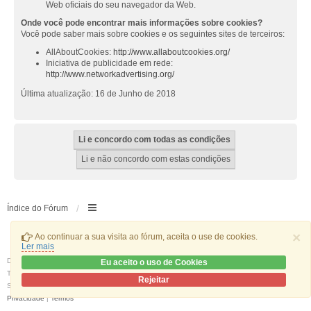
Web oficiais do seu navegador da Web.
Onde você pode encontrar mais informações sobre cookies?
Você pode saber mais sobre cookies e os seguintes sites de terceiros:
AllAboutCookies:
http://www.allaboutcookies.org/
Iniciativa de publicidade em rede:
http://www.networkadvertising.org/
Última atualização: 16 de Junho de 2018
Índice do Fórum
×
Ao continuar a sua visita ao fórum, aceita o use de cookies.
Ler mais
Desenvolvido por
phpBB
® Forum Software © phpBB Limited
Eu aceito o uso de Cookies
Traduzido por:
phpBB Portugal
Rejeitar
Style
we_universal
created by INVENTEA & v12mike
Privacidade
|
Termos