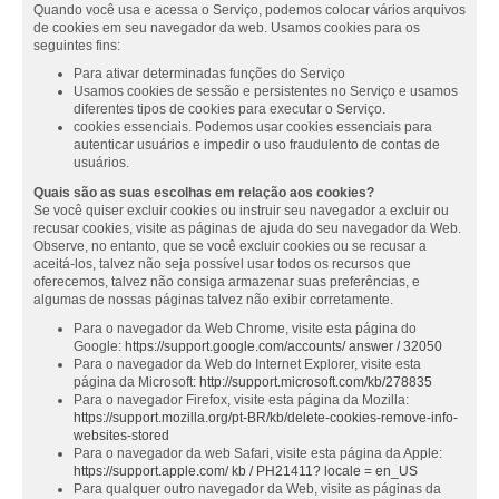
Quando você usa e acessa o Serviço, podemos colocar vários arquivos
de cookies em seu navegador da web. Usamos cookies para os
seguintes fins:
Para ativar determinadas funções do Serviço
Usamos cookies de sessão e persistentes no Serviço e usamos
diferentes tipos de cookies para executar o Serviço.
cookies essenciais. Podemos usar cookies essenciais para
autenticar usuários e impedir o uso fraudulento de contas de
usuários.
Quais são as suas escolhas em relação aos cookies?
Se você quiser excluir cookies ou instruir seu navegador a excluir ou
recusar cookies, visite as páginas de ajuda do seu navegador da Web.
Observe, no entanto, que se você excluir cookies ou se recusar a
aceitá-los, talvez não seja possível usar todos os recursos que
oferecemos, talvez não consiga armazenar suas preferências, e
algumas de nossas páginas talvez não exibir corretamente.
Para o navegador da Web Chrome, visite esta página do
Google:
https://support.google.com/accounts/ answer / 32050
Para o navegador da Web do Internet Explorer, visite esta
página da Microsoft:
http://support.microsoft.com/kb/278835
Para o navegador Firefox, visite esta página da Mozilla:
https://support.mozilla.org/pt-BR/kb/delete-cookies-remove-info-
websites-stored
Para o navegador da web Safari, visite esta página da Apple:
https://support.apple.com/ kb / PH21411? locale = en_US
Para qualquer outro navegador da Web, visite as páginas da