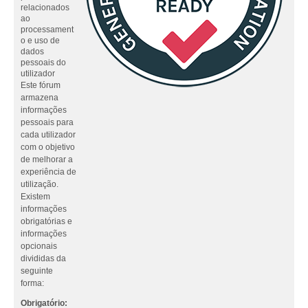
relacionados
ao
processament
o e uso de
dados
pessoais do
utilizador
Este fórum
armazena
informações
pessoais para
cada utilizador
com o objetivo
de melhorar a
experiência de
utilização.
Existem
informações
obrigatórias e
informações
opcionais
divididas da
seguinte
forma:
Obrigatório: