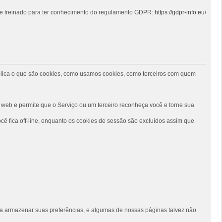
 e treinado para ter conhecimento do regulamento GDPR:
https://gdpr-info.eu/
 explica o que são cookies, como usamos cookies, como terceiros com quem
web e permite que o Serviço ou um terceiro reconheça você e torne sua
ê fica off-line, enquanto os cookies de sessão são excluídos assim que
siga armazenar suas preferências, e algumas de nossas páginas talvez não