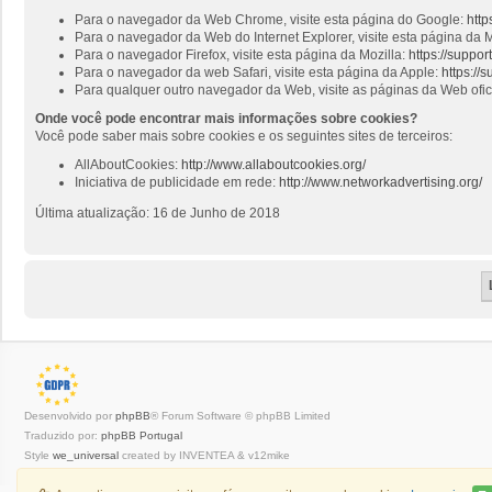
Para o navegador da Web Chrome, visite esta página do Google:
http
Para o navegador da Web do Internet Explorer, visite esta página da M
Para o navegador Firefox, visite esta página da Mozilla:
https://suppo
Para o navegador da web Safari, visite esta página da Apple:
https://
Para qualquer outro navegador da Web, visite as páginas da Web ofi
Onde você pode encontrar mais informações sobre cookies?
Você pode saber mais sobre cookies e os seguintes sites de terceiros:
AllAboutCookies:
http://www.allaboutcookies.org/
Iniciativa de publicidade em rede:
http://www.networkadvertising.org/
Última atualização: 16 de Junho de 2018
Desenvolvido por
phpBB
® Forum Software © phpBB Limited
Traduzido por:
phpBB Portugal
Style
we_universal
created by INVENTEA & v12mike
Privacidade
|
Termos