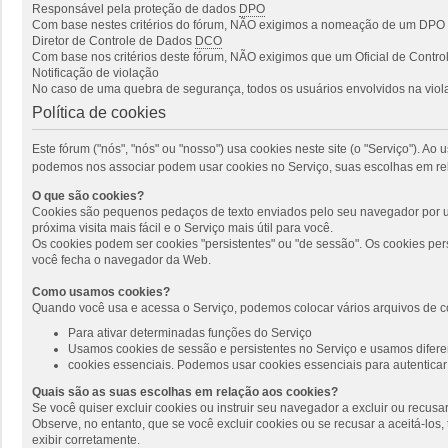
Responsável pela proteção de dados
DPO
Com base nestes critérios do fórum, NÃO exigimos a nomeação de um DPO p
Diretor de Controle de Dados
DCO
Com base nos critérios deste fórum, NÃO exigimos que um Oficial de Cont
Notificação de violação
No caso de uma quebra de segurança, todos os usuários envolvidos na viola
Política de cookies
Este fórum ("nós", "nós" ou "nosso") usa cookies neste site (o "Serviço"). 
podemos nos associar podem usar cookies no Serviço, suas escolhas em rel
O que são cookies?
Cookies são pequenos pedaços de texto enviados pelo seu navegador por um
próxima visita mais fácil e o Serviço mais útil para você.
Os cookies podem ser cookies "persistentes" ou "de sessão". Os cookies pe
você fecha o navegador da Web.
Como usamos cookies?
Quando você usa e acessa o Serviço, podemos colocar vários arquivos de c
Para ativar determinadas funções do Serviço
Usamos cookies de sessão e persistentes no Serviço e usamos diferen
cookies essenciais. Podemos usar cookies essenciais para autenticar 
Quais são as suas escolhas em relação aos cookies?
Se você quiser excluir cookies ou instruir seu navegador a excluir ou recus
Observe, no entanto, que se você excluir cookies ou se recusar a aceitá-lo
exibir corretamente.