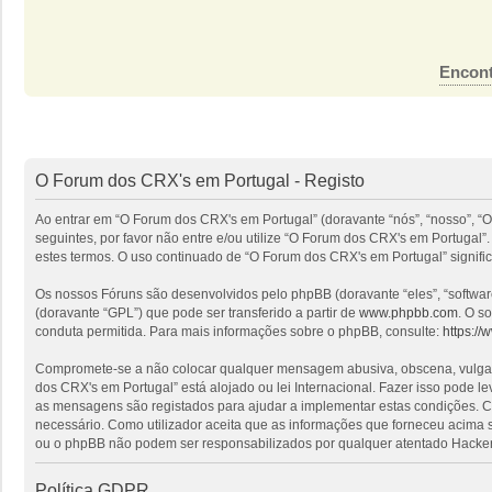
Encont
O Forum dos CRX's em Portugal - Registo
Ao entrar em “O Forum dos CRX's em Portugal” (doravante “nós”, “nosso”, “O
seguintes, por favor não entre e/ou utilize “O Forum dos CRX's em Portuga
estes termos. O uso continuado de “O Forum dos CRX's em Portugal” signific
Os nossos Fóruns são desenvolvidos pelo phpBB (doravante “eles”, “softwa
(doravante “GPL”) que pode ser transferido a partir de
www.phpbb.com
. O s
conduta permitida. Para mais informações sobre o phpBB, consulte:
https:/
Compromete-se a não colocar qualquer mensagem abusiva, obscena, vulgar, i
dos CRX's em Portugal” está alojado ou lei Internacional. Fazer isso pode l
as mensagens são registados para ajudar a implementar estas condições. Co
necessário. Como utilizador aceita que as informações que forneceu acima
ou o phpBB não podem ser responsabilizados por qualquer atentado Hacker
Política GDPR