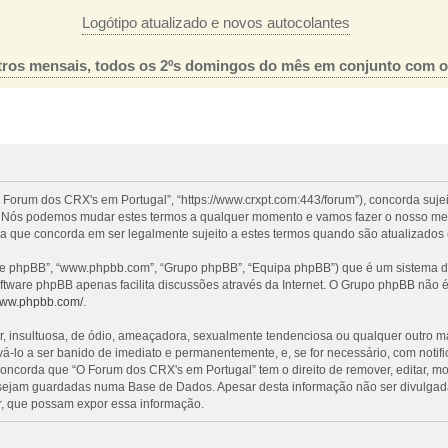
Logótipo atualizado e novos autocolantes
ros mensais, todos os 2ºs domingos do mês em conjunto com 
 Forum dos CRX's em Portugal”, “https://www.crxpt.com:443/forum”), concorda suje
l”. Nós podemos mudar estes termos a qualquer momento e vamos fazer o nosso mel
a que concorda em ser legalmente sujeito a estes termos quando são atualizados 
re phpBB”, “www.phpbb.com”, “Grupo phpBB”, “Equipa phpBB”) que é um sistema de 
oftware phpBB apenas facilita discussões através da Internet. O Grupo phpBB não
/www.phpbb.com/
.
nsultuosa, de ódio, ameaçadora, sexualmente tendenciosa ou qualquer outro mater
evá-lo a ser banido de imediato e permanentemente, e, se for necessário, com noti
ncorda que “O Forum dos CRX's em Portugal” tem o direito de remover, editar, mo
 sejam guardadas numa Base de Dados. Apesar desta informação não ser divulgada
, que possam expor essa informação.