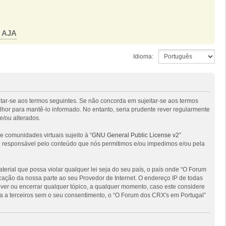
o AJA
Idioma:
itar-se aos termos seguintes. Se não concorda em sujeitar-se aos termos
hor para mantê-lo informado. No entanto, seria prudente rever regularmente
e/ou alterados.
comunidades virtuais sujeito à “
GNU General Public License v2
”
 é responsável pelo conteúdo que nós permitimos e/ou impedimos e/ou pela
ial que possa violar qualquer lei seja do seu país, o país onde “O Forum
ficação da nossa parte ao seu Provedor de Internet. O endereço IP de todas
ver ou encerrar qualquer tópico, a qualquer momento, caso este considere
 a terceiros sem o seu consentimento, o “O Forum dos CRX's em Portugal”