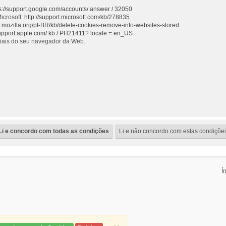
s://support.google.com/accounts/ answer / 32050
icrosoft:
http://support.microsoft.com/kb/278835
rt.mozilla.org/pt-BR/kb/delete-cookies-remove-info-websites-stored
support.apple.com/ kb / PH21411? locale = en_US
ciais do seu navegador da Web.
Í