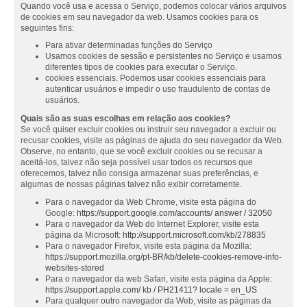
Quando você usa e acessa o Serviço, podemos colocar vários arquivos
de cookies em seu navegador da web. Usamos cookies para os
seguintes fins:
Para ativar determinadas funções do Serviço
Usamos cookies de sessão e persistentes no Serviço e usamos
diferentes tipos de cookies para executar o Serviço.
cookies essenciais. Podemos usar cookies essenciais para
autenticar usuários e impedir o uso fraudulento de contas de
usuários.
Quais são as suas escolhas em relação aos cookies?
Se você quiser excluir cookies ou instruir seu navegador a excluir ou
recusar cookies, visite as páginas de ajuda do seu navegador da Web.
Observe, no entanto, que se você excluir cookies ou se recusar a
aceitá-los, talvez não seja possível usar todos os recursos que
oferecemos, talvez não consiga armazenar suas preferências, e
algumas de nossas páginas talvez não exibir corretamente.
Para o navegador da Web Chrome, visite esta página do
Google:
https://support.google.com/accounts/ answer / 32050
Para o navegador da Web do Internet Explorer, visite esta
página da Microsoft:
http://support.microsoft.com/kb/278835
Para o navegador Firefox, visite esta página da Mozilla:
https://support.mozilla.org/pt-BR/kb/delete-cookies-remove-info-
websites-stored
Para o navegador da web Safari, visite esta página da Apple:
https://support.apple.com/ kb / PH21411? locale = en_US
Para qualquer outro navegador da Web, visite as páginas da