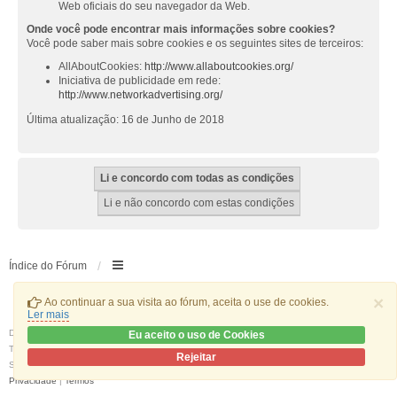
Web oficiais do seu navegador da Web.
Onde você pode encontrar mais informações sobre cookies?
Você pode saber mais sobre cookies e os seguintes sites de terceiros:
AllAboutCookies:
http://www.allaboutcookies.org/
Iniciativa de publicidade em rede:
http://www.networkadvertising.org/
Última atualização: 16 de Junho de 2018
Índice do Fórum
×
Ao continuar a sua visita ao fórum, aceita o use de cookies.
Ler mais
Desenvolvido por
phpBB
® Forum Software © phpBB Limited
Eu aceito o uso de Cookies
Traduzido por:
phpBB Portugal
Rejeitar
Style
we_universal
created by INVENTEA & v12mike
Privacidade
|
Termos