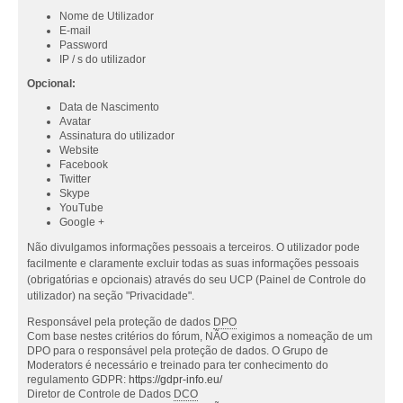
Nome de Utilizador
E-mail
Password
IP / s do utilizador
Opcional:
Data de Nascimento
Avatar
Assinatura do utilizador
Website
Facebook
Twitter
Skype
YouTube
Google +
Não divulgamos informações pessoais a terceiros. O utilizador pode
facilmente e claramente excluir todas as suas informações pessoais
(obrigatórias e opcionais) através do seu UCP (Painel de Controle do
utilizador) na seção "Privacidade".
Responsável pela proteção de dados
DPO
Com base nestes critérios do fórum, NÃO exigimos a nomeação de um
DPO para o responsável pela proteção de dados. O Grupo de
Moderators é necessário e treinado para ter conhecimento do
regulamento GDPR:
https://gdpr-info.eu/
Diretor de Controle de Dados
DCO