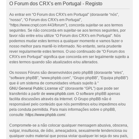
O Forum dos CRX's em Portugal - Registo
Ao entrar em “O Forum dos CRX's em Portugal” (doravante “nós”,
“nosso”, “O Forum dos CRX's em Portugal”,
“https://www.crxpt.com:443/forum”), concorda sujeitar-se aos termos
seguintes. Se não concorda em sujeitar-se aos termos seguintes, por
favor não entre e/ou utilize “O Forum dos CRX's em Portugal”. Nós
podemos mudar estes termos a qualquer momento e vamos fazer o
nosso melhor para mantê-lo informado. No entanto, seria prudente
rever regularmente estes termos. O uso continuado de “O Forum dos
CRX's em Portugal” significa que concorda em ser legalmente sujeito a
estes termos quando são atualizados e/ou alterados.
Os nossos Fóruns são desenvolvidos pelo phpBB (doravante “eles”,
“software phpBB”, “www.phpbb.com”, “Grupo phpBB”, “Equipa phpBB”)
que é um sistema de comunidades virtuais sujeito à “
GNU General Public License v2
” (doravante “GPL”) que pode ser
transferido a partir de
www.phpbb.com
. O software phpBB apenas
facilita discussões através da Internet. O Grupo phpBB não é
responsável pelo conteúdo que nós permitimos e/ou impedimos e/ou
pela conduta permitida. Para mais informações sobre o phpBB,
consulte:
https://www.phpbb.com/
.
Compromete-se a não colocar qualquer mensagem abusiva, obscena,
vulgar, insultuosa, de ódio, ameaçadora, sexualmente tendenciosa ou
qualquer outro material que possa violar qualquer lei seja do seu país,