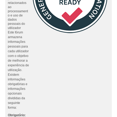
relacionados
ao
processament
o e uso de
dados
pessoais do
utilizador
Este fórum
armazena
informações
pessoais para
cada utilizador
com o objetivo
de melhorar a
experiência de
utilização.
Existem
informações
obrigatórias e
informações
opcionais
divididas da
seguinte
forma:
Obrigatório: