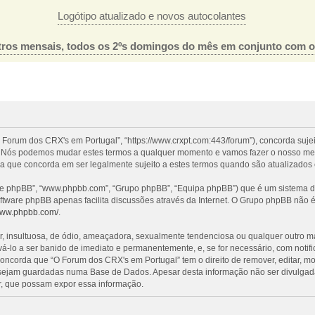
Logótipo atualizado e novos autocolantes
ros mensais, todos os 2ºs domingos do mês em conjunto com 
 Forum dos CRX's em Portugal”, “https://www.crxpt.com:443/forum”), concorda suje
l”. Nós podemos mudar estes termos a qualquer momento e vamos fazer o nosso mel
a que concorda em ser legalmente sujeito a estes termos quando são atualizados 
re phpBB”, “www.phpbb.com”, “Grupo phpBB”, “Equipa phpBB”) que é um sistema de 
oftware phpBB apenas facilita discussões através da Internet. O Grupo phpBB não
/www.phpbb.com/
.
nsultuosa, de ódio, ameaçadora, sexualmente tendenciosa ou qualquer outro mater
evá-lo a ser banido de imediato e permanentemente, e, se for necessário, com noti
ncorda que “O Forum dos CRX's em Portugal” tem o direito de remover, editar, mo
 sejam guardadas numa Base de Dados. Apesar desta informação não ser divulgada
, que possam expor essa informação.