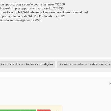
s://support.google.com/accounts/ answer / 32050
icrosoft:
http://support.microsoft.com/kb/278835
rt.mozilla.org/pt-BR/kb/delete-cookies-remove-info-websites-stored
support.apple.com/ kb / PH21411? locale = en_US
ciais do seu navegador da Web.
Í