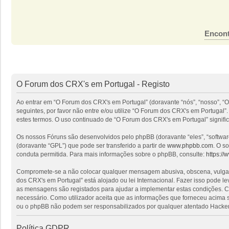
Encont
O Forum dos CRX's em Portugal - Registo
Ao entrar em “O Forum dos CRX's em Portugal” (doravante “nós”, “nosso”, “O
seguintes, por favor não entre e/ou utilize “O Forum dos CRX's em Portuga
estes termos. O uso continuado de “O Forum dos CRX's em Portugal” signific
Os nossos Fóruns são desenvolvidos pelo phpBB (doravante “eles”, “softwa
(doravante “GPL”) que pode ser transferido a partir de
www.phpbb.com
. O s
conduta permitida. Para mais informações sobre o phpBB, consulte:
https:/
Compromete-se a não colocar qualquer mensagem abusiva, obscena, vulgar, i
dos CRX's em Portugal” está alojado ou lei Internacional. Fazer isso pode l
as mensagens são registados para ajudar a implementar estas condições. Co
necessário. Como utilizador aceita que as informações que forneceu acima
ou o phpBB não podem ser responsabilizados por qualquer atentado Hacker
Política GDPR