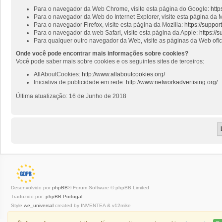
Para o navegador da Web Chrome, visite esta página do Google:
http
Para o navegador da Web do Internet Explorer, visite esta página da M
Para o navegador Firefox, visite esta página da Mozilla:
https://suppo
Para o navegador da web Safari, visite esta página da Apple:
https://
Para qualquer outro navegador da Web, visite as páginas da Web ofi
Onde você pode encontrar mais informações sobre cookies?
Você pode saber mais sobre cookies e os seguintes sites de terceiros:
AllAboutCookies:
http://www.allaboutcookies.org/
Iniciativa de publicidade em rede:
http://www.networkadvertising.org/
Última atualização: 16 de Junho de 2018
Desenvolvido por
phpBB
® Forum Software © phpBB Limited
Traduzido por:
phpBB Portugal
Style
we_universal
created by INVENTEA & v12mike
Privacidade
|
Termos