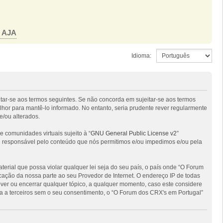
o AJA
Idioma:
itar-se aos termos seguintes. Se não concorda em sujeitar-se aos termos
hor para mantê-lo informado. No entanto, seria prudente rever regularmente
e/ou alterados.
comunidades virtuais sujeito à “
GNU General Public License v2
”
 é responsável pelo conteúdo que nós permitimos e/ou impedimos e/ou pela
ial que possa violar qualquer lei seja do seu país, o país onde “O Forum
ficação da nossa parte ao seu Provedor de Internet. O endereço IP de todas
ver ou encerrar qualquer tópico, a qualquer momento, caso este considere
 a terceiros sem o seu consentimento, o “O Forum dos CRX's em Portugal”