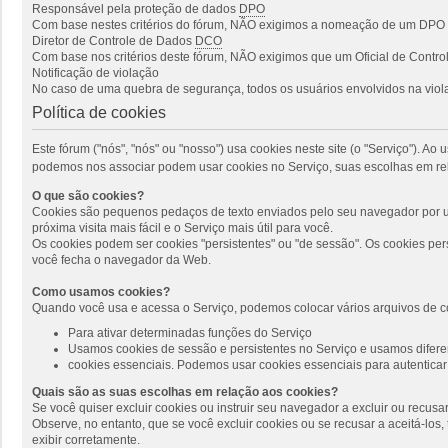
Responsável pela proteção de dados
DPO
Com base nestes critérios do fórum, NÃO exigimos a nomeação de um DPO p
Diretor de Controle de Dados
DCO
Com base nos critérios deste fórum, NÃO exigimos que um Oficial de Cont
Notificação de violação
No caso de uma quebra de segurança, todos os usuários envolvidos na viola
Política de cookies
Este fórum ("nós", "nós" ou "nosso") usa cookies neste site (o "Serviço"). 
podemos nos associar podem usar cookies no Serviço, suas escolhas em rel
O que são cookies?
Cookies são pequenos pedaços de texto enviados pelo seu navegador por um
próxima visita mais fácil e o Serviço mais útil para você.
Os cookies podem ser cookies "persistentes" ou "de sessão". Os cookies pe
você fecha o navegador da Web.
Como usamos cookies?
Quando você usa e acessa o Serviço, podemos colocar vários arquivos de c
Para ativar determinadas funções do Serviço
Usamos cookies de sessão e persistentes no Serviço e usamos diferen
cookies essenciais. Podemos usar cookies essenciais para autenticar 
Quais são as suas escolhas em relação aos cookies?
Se você quiser excluir cookies ou instruir seu navegador a excluir ou recus
Observe, no entanto, que se você excluir cookies ou se recusar a aceitá-lo
exibir corretamente.