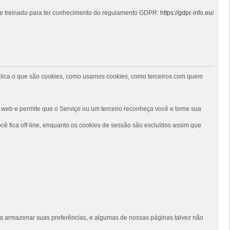
 e treinado para ter conhecimento do regulamento GDPR:
https://gdpr-info.eu/
 explica o que são cookies, como usamos cookies, como terceiros com quem
web e permite que o Serviço ou um terceiro reconheça você e torne sua
ê fica off-line, enquanto os cookies de sessão são excluídos assim que
siga armazenar suas preferências, e algumas de nossas páginas talvez não