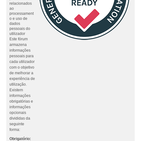
relacionados
ao
processament
o e uso de
dados
pessoais do
utilizador
Este fórum
armazena
informações
pessoais para
cada utilizador
com o objetivo
de melhorar a
experiência de
utilização.
Existem
informações
obrigatórias e
informações
opcionais
divididas da
seguinte
forma:
Obrigatório: