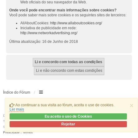
Web oficiais do seu navegador da Web.
Onde você pode encontrar mais informações sobre cookies?
Você pode saber mais sobre cookies e os seguintes sites de terceiros:
AllAboutCookies:
http://www.allaboutcookies.org/
Iniciativa de publicidade em rede:
http://www.networkadvertising.org/
Última atualização: 16 de Junho de 2018
Índice do Fórum
×
Ao continuar a sua visita ao fórum, aceita o use de cookies.
Ler mais
Desenvolvido por
phpBB
® Forum Software © phpBB Limited
Eu aceito o uso de Cookies
Traduzido por:
phpBB Portugal
Rejeitar
Style
we_universal
created by INVENTEA & v12mike
Privacidade
|
Termos