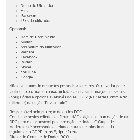
Nome de Utilizador
E-mail
Password
IP / s do utilizador
Opcional:
Data de Nascimento
Avatar
Assinatura do utilizador
Website
Facebook
Twitter
Skype
YouTube
Google +
Não divulgamos informações pessoais a terceiros. O utilizador pode
facilmente e claramente excluir todas as suas informações pessoais
(obrigatórias e opcionais) através do seu UCP (Painel de Controle do
utilizador) na seção "Privacidade".
Responsável pela proteção de dados
DPO
Com base nestes critérios do fórum, NÃO exigimos a nomeação de um
DPO para o responsável pela proteção de dados. O Grupo de
Moderators é necessário e treinado para ter conhecimento do
regulamento GDPR:
https://gdpr-info.eu/
Diretor de Controle de Dados
DCO