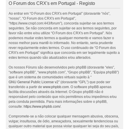
O Forum dos CRX's em Portugal - Registo
Ao entrar em “O Forum dos CRX's em Portugal” (doravante “nós”,
“nosso”, “O Forum dos CRX's em Portugal”,
“https://www.crxpt.com:443/forum”), concorda sujeitar-se aos termos
seguintes. Se não concorda em sujeitar-se aos termos seguintes, por
favor não entre e/ou utilize “O Forum dos CRX's em Portugal”. Nós
podemos mudar estes termos a qualquer momento e vamos fazer o
nosso melhor para mantê-lo informado. No entanto, seria prudente
rever regularmente estes termos. O uso continuado de “O Forum dos
CRX's em Portugal” significa que concorda em ser legalmente sujeito a
estes termos quando são atualizados e/ou alterados.
Os nossos Fóruns são desenvolvidos pelo phpBB (doravante “eles”,
“software phpBB”, “www.phpbb.com”, “Grupo phpBB”, “Equipa phpBB”)
que é um sistema de comunidades virtuais sujeito à “
GNU General Public License v2
” (doravante “GPL”) que pode ser
transferido a partir de
www.phpbb.com
. O software phpBB apenas
facilita discussões através da Internet. O Grupo phpBB não é
responsável pelo conteúdo que nós permitimos e/ou impedimos e/ou
pela conduta permitida. Para mais informações sobre o phpBB,
consulte:
https://www.phpbb.com/
.
Compromete-se a não colocar qualquer mensagem abusiva, obscena,
vulgar, insultuosa, de ódio, ameaçadora, sexualmente tendenciosa ou
qualquer outro material que possa violar qualquer lei seja do seu país,