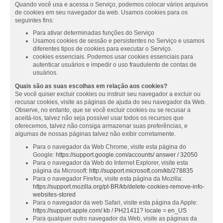
Quando você usa e acessa o Serviço, podemos colocar vários arquivos
de cookies em seu navegador da web. Usamos cookies para os
seguintes fins:
Para ativar determinadas funções do Serviço
Usamos cookies de sessão e persistentes no Serviço e usamos
diferentes tipos de cookies para executar o Serviço.
cookies essenciais. Podemos usar cookies essenciais para
autenticar usuários e impedir o uso fraudulento de contas de
usuários.
Quais são as suas escolhas em relação aos cookies?
Se você quiser excluir cookies ou instruir seu navegador a excluir ou
recusar cookies, visite as páginas de ajuda do seu navegador da Web.
Observe, no entanto, que se você excluir cookies ou se recusar a
aceitá-los, talvez não seja possível usar todos os recursos que
oferecemos, talvez não consiga armazenar suas preferências, e
algumas de nossas páginas talvez não exibir corretamente.
Para o navegador da Web Chrome, visite esta página do
Google:
https://support.google.com/accounts/ answer / 32050
Para o navegador da Web do Internet Explorer, visite esta
página da Microsoft:
http://support.microsoft.com/kb/278835
Para o navegador Firefox, visite esta página da Mozilla:
https://support.mozilla.org/pt-BR/kb/delete-cookies-remove-info-
websites-stored
Para o navegador da web Safari, visite esta página da Apple:
https://support.apple.com/ kb / PH21411? locale = en_US
Para qualquer outro navegador da Web, visite as páginas da