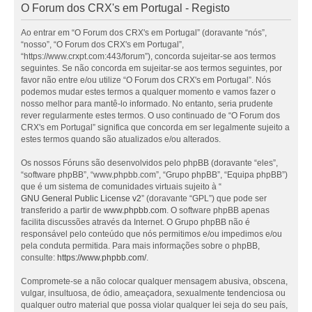
O Forum dos CRX's em Portugal - Registo
Ao entrar em “O Forum dos CRX's em Portugal” (doravante “nós”,
“nosso”, “O Forum dos CRX's em Portugal”,
“https://www.crxpt.com:443/forum”), concorda sujeitar-se aos termos
seguintes. Se não concorda em sujeitar-se aos termos seguintes, por
favor não entre e/ou utilize “O Forum dos CRX's em Portugal”. Nós
podemos mudar estes termos a qualquer momento e vamos fazer o
nosso melhor para mantê-lo informado. No entanto, seria prudente
rever regularmente estes termos. O uso continuado de “O Forum dos
CRX's em Portugal” significa que concorda em ser legalmente sujeito a
estes termos quando são atualizados e/ou alterados.
Os nossos Fóruns são desenvolvidos pelo phpBB (doravante “eles”,
“software phpBB”, “www.phpbb.com”, “Grupo phpBB”, “Equipa phpBB”)
que é um sistema de comunidades virtuais sujeito à “
GNU General Public License v2
” (doravante “GPL”) que pode ser
transferido a partir de
www.phpbb.com
. O software phpBB apenas
facilita discussões através da Internet. O Grupo phpBB não é
responsável pelo conteúdo que nós permitimos e/ou impedimos e/ou
pela conduta permitida. Para mais informações sobre o phpBB,
consulte:
https://www.phpbb.com/
.
Compromete-se a não colocar qualquer mensagem abusiva, obscena,
vulgar, insultuosa, de ódio, ameaçadora, sexualmente tendenciosa ou
qualquer outro material que possa violar qualquer lei seja do seu país,