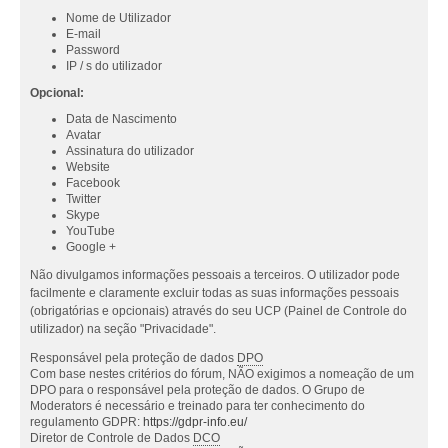
Nome de Utilizador
E-mail
Password
IP / s do utilizador
Opcional:
Data de Nascimento
Avatar
Assinatura do utilizador
Website
Facebook
Twitter
Skype
YouTube
Google +
Não divulgamos informações pessoais a terceiros. O utilizador pode
facilmente e claramente excluir todas as suas informações pessoais
(obrigatórias e opcionais) através do seu UCP (Painel de Controle do
utilizador) na seção "Privacidade".
Responsável pela proteção de dados
DPO
Com base nestes critérios do fórum, NÃO exigimos a nomeação de um
DPO para o responsável pela proteção de dados. O Grupo de
Moderators é necessário e treinado para ter conhecimento do
regulamento GDPR:
https://gdpr-info.eu/
Diretor de Controle de Dados
DCO