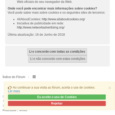
Web oficiais do seu navegador da Web.
Onde você pode encontrar mais informações sobre cookies?
Você pode saber mais sobre cookies e os seguintes sites de terceiros:
AllAboutCookies:
http://www.allaboutcookies.org/
Iniciativa de publicidade em rede:
http://www.networkadvertising.org/
Última atualização: 16 de Junho de 2018
Índice do Fórum
×
Ao continuar a sua visita ao fórum, aceita o use de cookies.
Ler mais
Desenvolvido por
phpBB
® Forum Software © phpBB Limited
Eu aceito o uso de Cookies
Traduzido por:
phpBB Portugal
Rejeitar
Style
we_universal
created by INVENTEA & v12mike
Privacidade
|
Termos