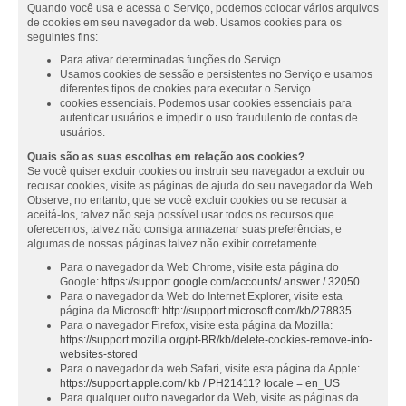
Quando você usa e acessa o Serviço, podemos colocar vários arquivos
de cookies em seu navegador da web. Usamos cookies para os
seguintes fins:
Para ativar determinadas funções do Serviço
Usamos cookies de sessão e persistentes no Serviço e usamos
diferentes tipos de cookies para executar o Serviço.
cookies essenciais. Podemos usar cookies essenciais para
autenticar usuários e impedir o uso fraudulento de contas de
usuários.
Quais são as suas escolhas em relação aos cookies?
Se você quiser excluir cookies ou instruir seu navegador a excluir ou
recusar cookies, visite as páginas de ajuda do seu navegador da Web.
Observe, no entanto, que se você excluir cookies ou se recusar a
aceitá-los, talvez não seja possível usar todos os recursos que
oferecemos, talvez não consiga armazenar suas preferências, e
algumas de nossas páginas talvez não exibir corretamente.
Para o navegador da Web Chrome, visite esta página do
Google:
https://support.google.com/accounts/ answer / 32050
Para o navegador da Web do Internet Explorer, visite esta
página da Microsoft:
http://support.microsoft.com/kb/278835
Para o navegador Firefox, visite esta página da Mozilla:
https://support.mozilla.org/pt-BR/kb/delete-cookies-remove-info-
websites-stored
Para o navegador da web Safari, visite esta página da Apple:
https://support.apple.com/ kb / PH21411? locale = en_US
Para qualquer outro navegador da Web, visite as páginas da