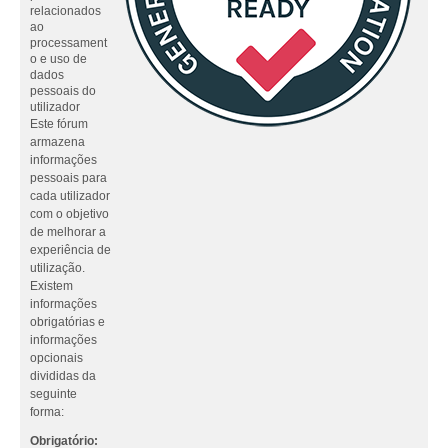
relacionados
ao
processament
o e uso de
dados
pessoais do
utilizador
Este fórum
armazena
informações
pessoais para
cada utilizador
com o objetivo
de melhorar a
experiência de
utilização.
Existem
informações
obrigatórias e
informações
opcionais
divididas da
seguinte
forma:
Obrigatório: