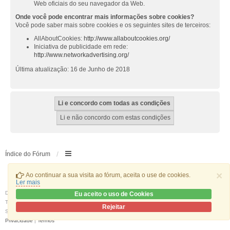
Web oficiais do seu navegador da Web.
Onde você pode encontrar mais informações sobre cookies?
Você pode saber mais sobre cookies e os seguintes sites de terceiros:
AllAboutCookies:
http://www.allaboutcookies.org/
Iniciativa de publicidade em rede:
http://www.networkadvertising.org/
Última atualização: 16 de Junho de 2018
Índice do Fórum
×
Ao continuar a sua visita ao fórum, aceita o use de cookies.
Ler mais
Desenvolvido por
phpBB
® Forum Software © phpBB Limited
Eu aceito o uso de Cookies
Traduzido por:
phpBB Portugal
Rejeitar
Style
we_universal
created by INVENTEA & v12mike
Privacidade
|
Termos