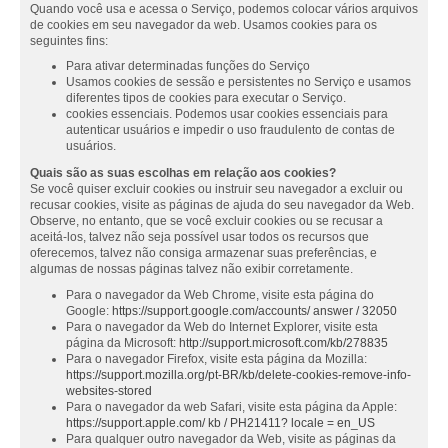
Quando você usa e acessa o Serviço, podemos colocar vários arquivos
de cookies em seu navegador da web. Usamos cookies para os
seguintes fins:
Para ativar determinadas funções do Serviço
Usamos cookies de sessão e persistentes no Serviço e usamos
diferentes tipos de cookies para executar o Serviço.
cookies essenciais. Podemos usar cookies essenciais para
autenticar usuários e impedir o uso fraudulento de contas de
usuários.
Quais são as suas escolhas em relação aos cookies?
Se você quiser excluir cookies ou instruir seu navegador a excluir ou
recusar cookies, visite as páginas de ajuda do seu navegador da Web.
Observe, no entanto, que se você excluir cookies ou se recusar a
aceitá-los, talvez não seja possível usar todos os recursos que
oferecemos, talvez não consiga armazenar suas preferências, e
algumas de nossas páginas talvez não exibir corretamente.
Para o navegador da Web Chrome, visite esta página do
Google:
https://support.google.com/accounts/ answer / 32050
Para o navegador da Web do Internet Explorer, visite esta
página da Microsoft:
http://support.microsoft.com/kb/278835
Para o navegador Firefox, visite esta página da Mozilla:
https://support.mozilla.org/pt-BR/kb/delete-cookies-remove-info-
websites-stored
Para o navegador da web Safari, visite esta página da Apple:
https://support.apple.com/ kb / PH21411? locale = en_US
Para qualquer outro navegador da Web, visite as páginas da