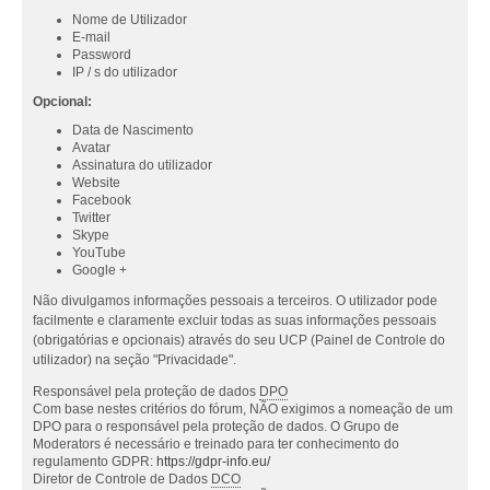
Nome de Utilizador
E-mail
Password
IP / s do utilizador
Opcional:
Data de Nascimento
Avatar
Assinatura do utilizador
Website
Facebook
Twitter
Skype
YouTube
Google +
Não divulgamos informações pessoais a terceiros. O utilizador pode
facilmente e claramente excluir todas as suas informações pessoais
(obrigatórias e opcionais) através do seu UCP (Painel de Controle do
utilizador) na seção "Privacidade".
Responsável pela proteção de dados
DPO
Com base nestes critérios do fórum, NÃO exigimos a nomeação de um
DPO para o responsável pela proteção de dados. O Grupo de
Moderators é necessário e treinado para ter conhecimento do
regulamento GDPR:
https://gdpr-info.eu/
Diretor de Controle de Dados
DCO