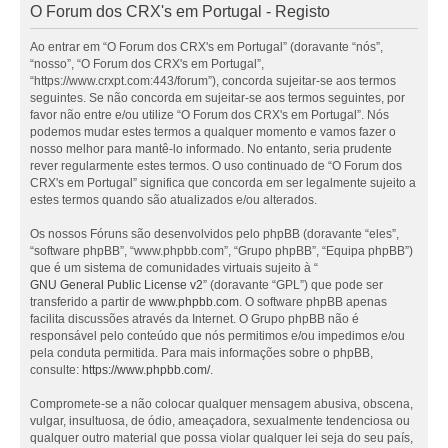
O Forum dos CRX's em Portugal - Registo
Ao entrar em “O Forum dos CRX's em Portugal” (doravante “nós”,
“nosso”, “O Forum dos CRX's em Portugal”,
“https://www.crxpt.com:443/forum”), concorda sujeitar-se aos termos
seguintes. Se não concorda em sujeitar-se aos termos seguintes, por
favor não entre e/ou utilize “O Forum dos CRX's em Portugal”. Nós
podemos mudar estes termos a qualquer momento e vamos fazer o
nosso melhor para mantê-lo informado. No entanto, seria prudente
rever regularmente estes termos. O uso continuado de “O Forum dos
CRX's em Portugal” significa que concorda em ser legalmente sujeito a
estes termos quando são atualizados e/ou alterados.
Os nossos Fóruns são desenvolvidos pelo phpBB (doravante “eles”,
“software phpBB”, “www.phpbb.com”, “Grupo phpBB”, “Equipa phpBB”)
que é um sistema de comunidades virtuais sujeito à “
GNU General Public License v2
” (doravante “GPL”) que pode ser
transferido a partir de
www.phpbb.com
. O software phpBB apenas
facilita discussões através da Internet. O Grupo phpBB não é
responsável pelo conteúdo que nós permitimos e/ou impedimos e/ou
pela conduta permitida. Para mais informações sobre o phpBB,
consulte:
https://www.phpbb.com/
.
Compromete-se a não colocar qualquer mensagem abusiva, obscena,
vulgar, insultuosa, de ódio, ameaçadora, sexualmente tendenciosa ou
qualquer outro material que possa violar qualquer lei seja do seu país,