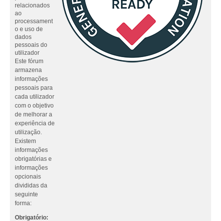
relacionados
ao
processament
o e uso de
dados
pessoais do
utilizador
Este fórum
armazena
informações
pessoais para
cada utilizador
com o objetivo
de melhorar a
experiência de
utilização.
Existem
informações
obrigatórias e
informações
opcionais
divididas da
seguinte
forma:
Obrigatório: