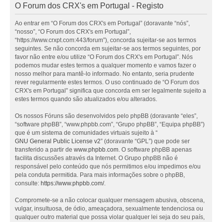
O Forum dos CRX's em Portugal - Registo
Ao entrar em “O Forum dos CRX's em Portugal” (doravante “nós”,
“nosso”, “O Forum dos CRX's em Portugal”,
“https://www.crxpt.com:443/forum”), concorda sujeitar-se aos termos
seguintes. Se não concorda em sujeitar-se aos termos seguintes, por
favor não entre e/ou utilize “O Forum dos CRX's em Portugal”. Nós
podemos mudar estes termos a qualquer momento e vamos fazer o
nosso melhor para mantê-lo informado. No entanto, seria prudente
rever regularmente estes termos. O uso continuado de “O Forum dos
CRX's em Portugal” significa que concorda em ser legalmente sujeito a
estes termos quando são atualizados e/ou alterados.
Os nossos Fóruns são desenvolvidos pelo phpBB (doravante “eles”,
“software phpBB”, “www.phpbb.com”, “Grupo phpBB”, “Equipa phpBB”)
que é um sistema de comunidades virtuais sujeito à “
GNU General Public License v2
” (doravante “GPL”) que pode ser
transferido a partir de
www.phpbb.com
. O software phpBB apenas
facilita discussões através da Internet. O Grupo phpBB não é
responsável pelo conteúdo que nós permitimos e/ou impedimos e/ou
pela conduta permitida. Para mais informações sobre o phpBB,
consulte:
https://www.phpbb.com/
.
Compromete-se a não colocar qualquer mensagem abusiva, obscena,
vulgar, insultuosa, de ódio, ameaçadora, sexualmente tendenciosa ou
qualquer outro material que possa violar qualquer lei seja do seu país,