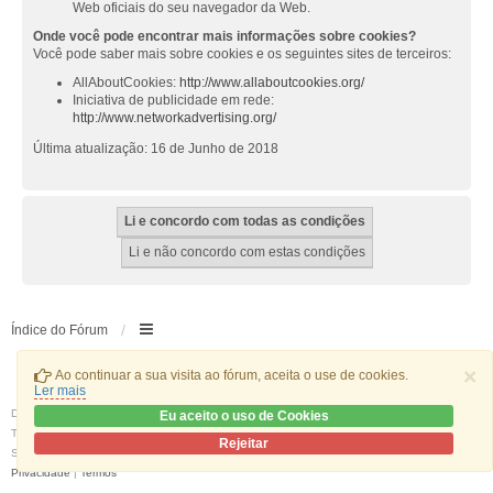
Web oficiais do seu navegador da Web.
Onde você pode encontrar mais informações sobre cookies?
Você pode saber mais sobre cookies e os seguintes sites de terceiros:
AllAboutCookies:
http://www.allaboutcookies.org/
Iniciativa de publicidade em rede:
http://www.networkadvertising.org/
Última atualização: 16 de Junho de 2018
Índice do Fórum
×
Ao continuar a sua visita ao fórum, aceita o use de cookies.
Ler mais
Desenvolvido por
phpBB
® Forum Software © phpBB Limited
Eu aceito o uso de Cookies
Traduzido por:
phpBB Portugal
Rejeitar
Style
we_universal
created by INVENTEA & v12mike
Privacidade
|
Termos