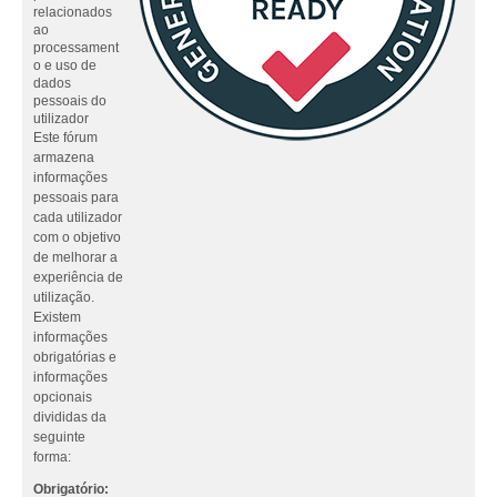
relacionados
ao
processament
o e uso de
dados
pessoais do
utilizador
Este fórum
armazena
informações
pessoais para
cada utilizador
com o objetivo
de melhorar a
experiência de
utilização.
Existem
informações
obrigatórias e
informações
opcionais
divididas da
seguinte
forma:
Obrigatório: