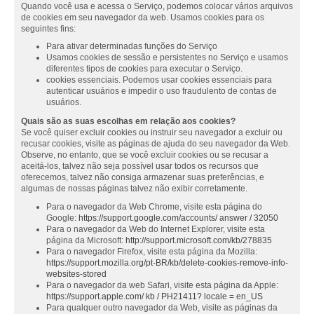
Quando você usa e acessa o Serviço, podemos colocar vários arquivos
de cookies em seu navegador da web. Usamos cookies para os
seguintes fins:
Para ativar determinadas funções do Serviço
Usamos cookies de sessão e persistentes no Serviço e usamos
diferentes tipos de cookies para executar o Serviço.
cookies essenciais. Podemos usar cookies essenciais para
autenticar usuários e impedir o uso fraudulento de contas de
usuários.
Quais são as suas escolhas em relação aos cookies?
Se você quiser excluir cookies ou instruir seu navegador a excluir ou
recusar cookies, visite as páginas de ajuda do seu navegador da Web.
Observe, no entanto, que se você excluir cookies ou se recusar a
aceitá-los, talvez não seja possível usar todos os recursos que
oferecemos, talvez não consiga armazenar suas preferências, e
algumas de nossas páginas talvez não exibir corretamente.
Para o navegador da Web Chrome, visite esta página do
Google:
https://support.google.com/accounts/ answer / 32050
Para o navegador da Web do Internet Explorer, visite esta
página da Microsoft:
http://support.microsoft.com/kb/278835
Para o navegador Firefox, visite esta página da Mozilla:
https://support.mozilla.org/pt-BR/kb/delete-cookies-remove-info-
websites-stored
Para o navegador da web Safari, visite esta página da Apple:
https://support.apple.com/ kb / PH21411? locale = en_US
Para qualquer outro navegador da Web, visite as páginas da