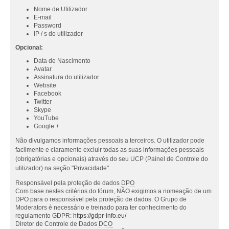
Nome de Utilizador
E-mail
Password
IP / s do utilizador
Opcional:
Data de Nascimento
Avatar
Assinatura do utilizador
Website
Facebook
Twitter
Skype
YouTube
Google +
Não divulgamos informações pessoais a terceiros. O utilizador pode
facilmente e claramente excluir todas as suas informações pessoais
(obrigatórias e opcionais) através do seu UCP (Painel de Controle do
utilizador) na seção "Privacidade".
Responsável pela proteção de dados
DPO
Com base nestes critérios do fórum, NÃO exigimos a nomeação de um
DPO para o responsável pela proteção de dados. O Grupo de
Moderators é necessário e treinado para ter conhecimento do
regulamento GDPR:
https://gdpr-info.eu/
Diretor de Controle de Dados
DCO