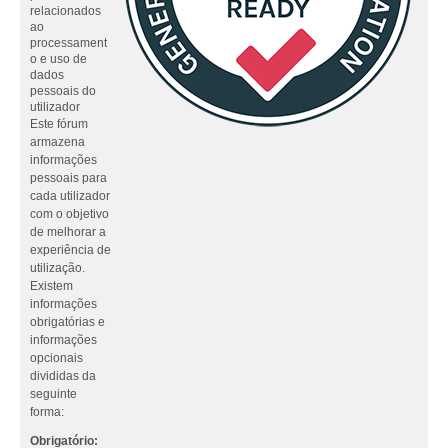
relacionados
ao
processament
o e uso de
dados
pessoais do
utilizador
Este fórum
armazena
informações
pessoais para
cada utilizador
com o objetivo
de melhorar a
experiência de
utilização.
Existem
informações
obrigatórias e
informações
opcionais
divididas da
seguinte
forma:
Obrigatório: