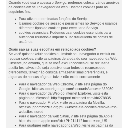
Quando você usa e acessa o Serviço, podemos colocar vários arquivos
de cookies em seu navegador da web. Usamos cookies para os
seguintes fins:
Para ativar determinadas funções do Serviço
Usamos cookies de sessão e persistentes no Serviço e usamos
diferentes tipos de cookies para executar o Serviço.
cookies essenciais. Podemos usar cookies essenciais para
autenticar usuários e impedir o uso fraudulento de contas de
usuários.
Quais são as suas escolhas em relação aos cookies?
Se você quiser excluir cookies ou instruir seu navegador a excluir ou
recusar cookies, visite as páginas de ajuda do seu navegador da Web.
Observe, no entanto, que se você excluir cookies ou se recusar a
aceitá-los, talvez não seja possível usar todos os recursos que
oferecemos, talvez não consiga armazenar suas preferências, e
algumas de nossas páginas talvez não exibir corretamente.
Para o navegador da Web Chrome, visite esta página do
Google:
https://support.google.com/accounts/ answer / 32050
Para o navegador da Web do Internet Explorer, visite esta
página da Microsoft:
http://support.microsoft.com/kb/278835
Para o navegador Firefox, visite esta página da Mozilla:
https://support.mozilla.org/pt-BR/kb/delete-cookies-remove-info-
websites-stored
Para o navegador da web Safari, visite esta página da Apple:
https://support.apple.com/ kb / PH21411? locale = en_US
Para qualquer outro navegador da Web, visite as páginas da