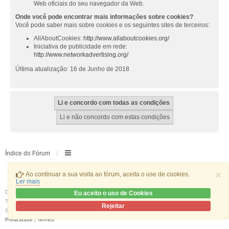
Web oficiais do seu navegador da Web.
Onde você pode encontrar mais informações sobre cookies?
Você pode saber mais sobre cookies e os seguintes sites de terceiros:
AllAboutCookies:
http://www.allaboutcookies.org/
Iniciativa de publicidade em rede:
http://www.networkadvertising.org/
Última atualização: 16 de Junho de 2018
Índice do Fórum
×
Ao continuar a sua visita ao fórum, aceita o use de cookies.
Ler mais
Desenvolvido por
phpBB
® Forum Software © phpBB Limited
Eu aceito o uso de Cookies
Traduzido por:
phpBB Portugal
Rejeitar
Style
we_universal
created by INVENTEA & v12mike
Privacidade
|
Termos