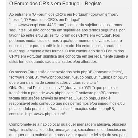
O Forum dos CRX's em Portugal - Registo
Ao entrar em “O Forum dos CRX's em Portugal” (doravante “nós”,
“nosso”, “O Forum dos CRX's em Portugal”,
“https://www.crxpt.com:443/forum”), concorda sujeitar-se aos termos
seguintes. Se não concorda em sujeitar-se aos termos seguintes, por
favor não entre e/ou utilize “O Forum dos CRX's em Portugal”. Nós
podemos mudar estes termos a qualquer momento e vamos fazer o
nosso melhor para mantê-lo informado. No entanto, seria prudente
rever regularmente estes termos. O uso continuado de “O Forum dos
CRX's em Portugal” significa que concorda em ser legalmente sujeito a
estes termos quando são atualizados e/ou alterados.
Os nossos Fóruns são desenvolvidos pelo phpBB (doravante “eles”,
“software phpBB”, “www.phpbb.com”, “Grupo phpBB”, “Equipa phpBB”)
que é um sistema de comunidades virtuais sujeito à “
GNU General Public License v2
” (doravante “GPL”) que pode ser
transferido a partir de
www.phpbb.com
. O software phpBB apenas
facilita discussões através da Internet. O Grupo phpBB não é
responsável pelo conteúdo que nós permitimos e/ou impedimos e/ou
pela conduta permitida. Para mais informações sobre o phpBB,
consulte:
https://www.phpbb.com/
.
Compromete-se a não colocar qualquer mensagem abusiva, obscena,
vulgar, insultuosa, de ódio, ameaçadora, sexualmente tendenciosa ou
qualquer outro material que possa violar qualquer lei seja do seu país,