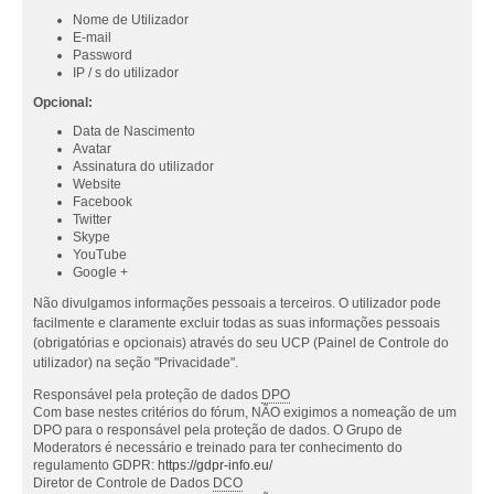
Nome de Utilizador
E-mail
Password
IP / s do utilizador
Opcional:
Data de Nascimento
Avatar
Assinatura do utilizador
Website
Facebook
Twitter
Skype
YouTube
Google +
Não divulgamos informações pessoais a terceiros. O utilizador pode
facilmente e claramente excluir todas as suas informações pessoais
(obrigatórias e opcionais) através do seu UCP (Painel de Controle do
utilizador) na seção "Privacidade".
Responsável pela proteção de dados
DPO
Com base nestes critérios do fórum, NÃO exigimos a nomeação de um
DPO para o responsável pela proteção de dados. O Grupo de
Moderators é necessário e treinado para ter conhecimento do
regulamento GDPR:
https://gdpr-info.eu/
Diretor de Controle de Dados
DCO