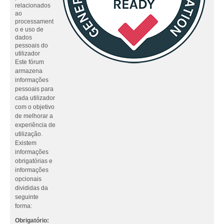
relacionados
ao
processament
o e uso de
dados
pessoais do
utilizador
Este fórum
armazena
informações
pessoais para
cada utilizador
com o objetivo
de melhorar a
experiência de
utilização.
Existem
informações
obrigatórias e
informações
opcionais
divididas da
seguinte
forma:
Obrigatório: