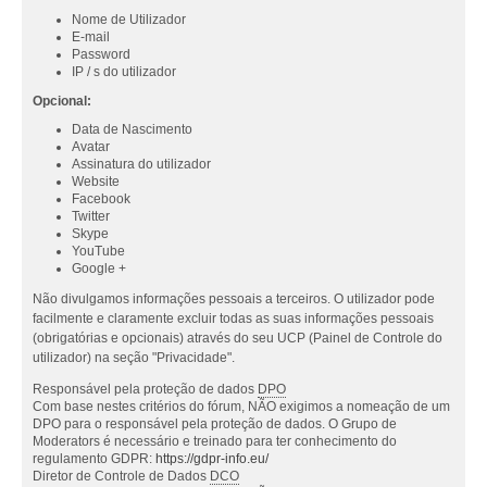
Nome de Utilizador
E-mail
Password
IP / s do utilizador
Opcional:
Data de Nascimento
Avatar
Assinatura do utilizador
Website
Facebook
Twitter
Skype
YouTube
Google +
Não divulgamos informações pessoais a terceiros. O utilizador pode
facilmente e claramente excluir todas as suas informações pessoais
(obrigatórias e opcionais) através do seu UCP (Painel de Controle do
utilizador) na seção "Privacidade".
Responsável pela proteção de dados
DPO
Com base nestes critérios do fórum, NÃO exigimos a nomeação de um
DPO para o responsável pela proteção de dados. O Grupo de
Moderators é necessário e treinado para ter conhecimento do
regulamento GDPR:
https://gdpr-info.eu/
Diretor de Controle de Dados
DCO