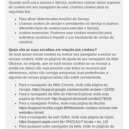
Quando você usa e acessa o Serviço, podemos colocar vários arquivos
de cookies em seu navegador da web. Usamos cookies para os
seguintes fins:
Para ativar determinadas funções do Serviço
Usamos cookies de sessão e persistentes no Serviço e usamos
diferentes tipos de cookies para executar o Serviço.
cookies essenciais. Podemos usar cookies essenciais para
autenticar usuários e impedir o uso fraudulento de contas de
usuários.
Quais são as suas escolhas em relação aos cookies?
Se você quiser excluir cookies ou instruir seu navegador a excluir ou
recusar cookies, visite as páginas de ajuda do seu navegador da Web.
Observe, no entanto, que se você excluir cookies ou se recusar a
aceitá-los, talvez não seja possível usar todos os recursos que
oferecemos, talvez não consiga armazenar suas preferências, e
algumas de nossas páginas talvez não exibir corretamente.
Para o navegador da Web Chrome, visite esta página do
Google:
https://support.google.com/accounts/ answer / 32050
Para o navegador da Web do Internet Explorer, visite esta
página da Microsoft:
http://support.microsoft.com/kb/278835
Para o navegador Firefox, visite esta página da Mozilla:
https://support.mozilla.org/pt-BR/kb/delete-cookies-remove-info-
websites-stored
Para o navegador da web Safari, visite esta página da Apple:
https://support.apple.com/ kb / PH21411? locale = en_US
Para qualquer outro navegador da Web, visite as páginas da