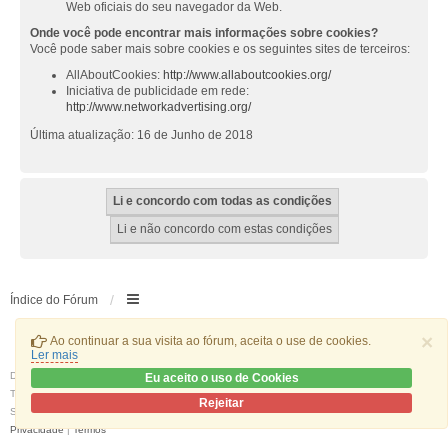
Web oficiais do seu navegador da Web.
Onde você pode encontrar mais informações sobre cookies?
Você pode saber mais sobre cookies e os seguintes sites de terceiros:
AllAboutCookies:
http://www.allaboutcookies.org/
Iniciativa de publicidade em rede:
http://www.networkadvertising.org/
Última atualização: 16 de Junho de 2018
Índice do Fórum
×
Ao continuar a sua visita ao fórum, aceita o use de cookies.
Ler mais
Desenvolvido por
phpBB
® Forum Software © phpBB Limited
Eu aceito o uso de Cookies
Traduzido por:
phpBB Portugal
Rejeitar
Style
we_universal
created by INVENTEA & v12mike
Privacidade
|
Termos