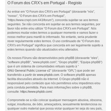
O Forum dos CRX's em Portugal - Registo
Ao entrar em “O Forum dos CRX's em Portugal” (doravante “nós”,
“nosso”, “O Forum dos CRX's em Portugal”,
“https://www.crxpt.com:443/forum”), concorda sujeitar-se aos termos
seguintes. Se não concorda em sujeitar-se aos termos seguintes, por
favor não entre e/ou utilize “O Forum dos CRX's em Portugal”. Nós
podemos mudar estes termos a qualquer momento e vamos fazer o
nosso melhor para mantê-lo informado. No entanto, seria prudente
rever regularmente estes termos. O uso continuado de “O Forum dos
CRX's em Portugal” significa que concorda em ser legalmente sujeito a
estes termos quando são atualizados e/ou alterados.
Os nossos Fóruns são desenvolvidos pelo phpBB (doravante “eles”,
“software phpBB”, “www.phpbb.com”, “Grupo phpBB”, “Equipa phpBB”)
que é um sistema de comunidades virtuais sujeito à “
GNU General Public License v2
” (doravante “GPL”) que pode ser
transferido a partir de
www.phpbb.com
. O software phpBB apenas
facilita discussões através da Internet. O Grupo phpBB não é
responsável pelo conteúdo que nós permitimos e/ou impedimos e/ou
pela conduta permitida. Para mais informações sobre o phpBB,
consulte:
https://www.phpbb.com/
.
Compromete-se a não colocar qualquer mensagem abusiva, obscena,
vulgar, insultuosa, de ódio, ameaçadora, sexualmente tendenciosa ou
qualquer outro material que possa violar qualquer lei seja do seu país,