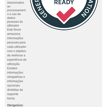
relacionados
ao
processament
o e uso de
dados
pessoais do
utilizador
Este fórum
armazena
informações
pessoais para
cada utilizador
com o objetivo
de melhorar a
experiência de
utilização.
Existem
informações
obrigatórias e
informações
opcionais
divididas da
seguinte
forma:
Obrigatório: