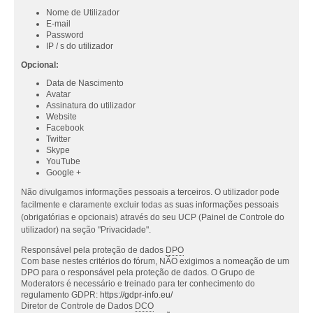
Nome de Utilizador
E-mail
Password
IP / s do utilizador
Opcional:
Data de Nascimento
Avatar
Assinatura do utilizador
Website
Facebook
Twitter
Skype
YouTube
Google +
Não divulgamos informações pessoais a terceiros. O utilizador pode
facilmente e claramente excluir todas as suas informações pessoais
(obrigatórias e opcionais) através do seu UCP (Painel de Controle do
utilizador) na seção "Privacidade".
Responsável pela proteção de dados
DPO
Com base nestes critérios do fórum, NÃO exigimos a nomeação de um
DPO para o responsável pela proteção de dados. O Grupo de
Moderators é necessário e treinado para ter conhecimento do
regulamento GDPR:
https://gdpr-info.eu/
Diretor de Controle de Dados
DCO