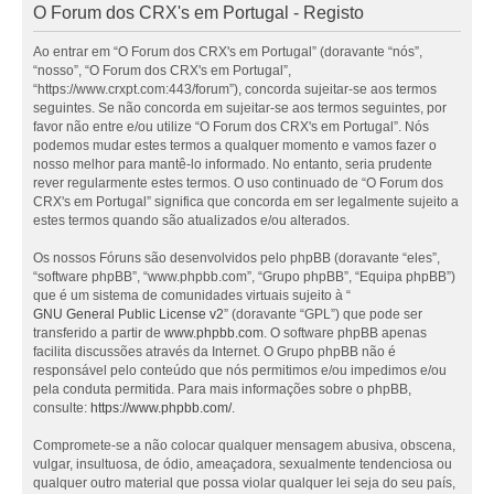
O Forum dos CRX's em Portugal - Registo
Ao entrar em “O Forum dos CRX's em Portugal” (doravante “nós”,
“nosso”, “O Forum dos CRX's em Portugal”,
“https://www.crxpt.com:443/forum”), concorda sujeitar-se aos termos
seguintes. Se não concorda em sujeitar-se aos termos seguintes, por
favor não entre e/ou utilize “O Forum dos CRX's em Portugal”. Nós
podemos mudar estes termos a qualquer momento e vamos fazer o
nosso melhor para mantê-lo informado. No entanto, seria prudente
rever regularmente estes termos. O uso continuado de “O Forum dos
CRX's em Portugal” significa que concorda em ser legalmente sujeito a
estes termos quando são atualizados e/ou alterados.
Os nossos Fóruns são desenvolvidos pelo phpBB (doravante “eles”,
“software phpBB”, “www.phpbb.com”, “Grupo phpBB”, “Equipa phpBB”)
que é um sistema de comunidades virtuais sujeito à “
GNU General Public License v2
” (doravante “GPL”) que pode ser
transferido a partir de
www.phpbb.com
. O software phpBB apenas
facilita discussões através da Internet. O Grupo phpBB não é
responsável pelo conteúdo que nós permitimos e/ou impedimos e/ou
pela conduta permitida. Para mais informações sobre o phpBB,
consulte:
https://www.phpbb.com/
.
Compromete-se a não colocar qualquer mensagem abusiva, obscena,
vulgar, insultuosa, de ódio, ameaçadora, sexualmente tendenciosa ou
qualquer outro material que possa violar qualquer lei seja do seu país,