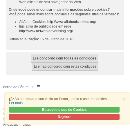
Web oficiais do seu navegador da Web.
Onde você pode encontrar mais informações sobre cookies?
Você pode saber mais sobre cookies e os seguintes sites de terceiros:
AllAboutCookies:
http://www.allaboutcookies.org/
Iniciativa de publicidade em rede:
http://www.networkadvertising.org/
Última atualização: 16 de Junho de 2018
Índice do Fórum
×
Ao continuar a sua visita ao fórum, aceita o use de cookies.
Ler mais
Desenvolvido por
phpBB
® Forum Software © phpBB Limited
Eu aceito o uso de Cookies
Traduzido por:
phpBB Portugal
Rejeitar
Style
we_universal
created by INVENTEA & v12mike
Privacidade
|
Termos