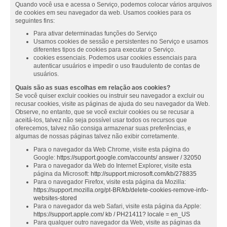
Quando você usa e acessa o Serviço, podemos colocar vários arquivos
de cookies em seu navegador da web. Usamos cookies para os
seguintes fins:
Para ativar determinadas funções do Serviço
Usamos cookies de sessão e persistentes no Serviço e usamos
diferentes tipos de cookies para executar o Serviço.
cookies essenciais. Podemos usar cookies essenciais para
autenticar usuários e impedir o uso fraudulento de contas de
usuários.
Quais são as suas escolhas em relação aos cookies?
Se você quiser excluir cookies ou instruir seu navegador a excluir ou
recusar cookies, visite as páginas de ajuda do seu navegador da Web.
Observe, no entanto, que se você excluir cookies ou se recusar a
aceitá-los, talvez não seja possível usar todos os recursos que
oferecemos, talvez não consiga armazenar suas preferências, e
algumas de nossas páginas talvez não exibir corretamente.
Para o navegador da Web Chrome, visite esta página do
Google:
https://support.google.com/accounts/ answer / 32050
Para o navegador da Web do Internet Explorer, visite esta
página da Microsoft:
http://support.microsoft.com/kb/278835
Para o navegador Firefox, visite esta página da Mozilla:
https://support.mozilla.org/pt-BR/kb/delete-cookies-remove-info-
websites-stored
Para o navegador da web Safari, visite esta página da Apple:
https://support.apple.com/ kb / PH21411? locale = en_US
Para qualquer outro navegador da Web, visite as páginas da