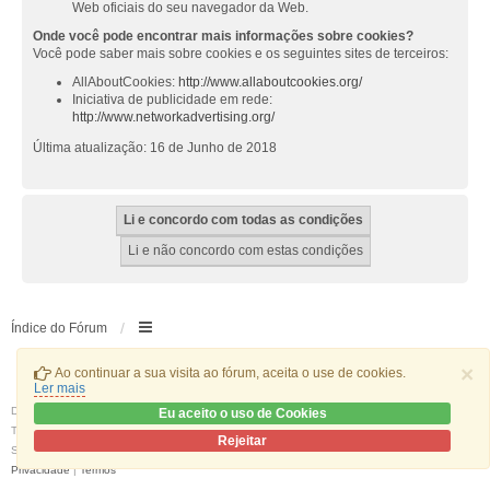
Web oficiais do seu navegador da Web.
Onde você pode encontrar mais informações sobre cookies?
Você pode saber mais sobre cookies e os seguintes sites de terceiros:
AllAboutCookies:
http://www.allaboutcookies.org/
Iniciativa de publicidade em rede:
http://www.networkadvertising.org/
Última atualização: 16 de Junho de 2018
Índice do Fórum
×
Ao continuar a sua visita ao fórum, aceita o use de cookies.
Ler mais
Desenvolvido por
phpBB
® Forum Software © phpBB Limited
Eu aceito o uso de Cookies
Traduzido por:
phpBB Portugal
Rejeitar
Style
we_universal
created by INVENTEA & v12mike
Privacidade
|
Termos