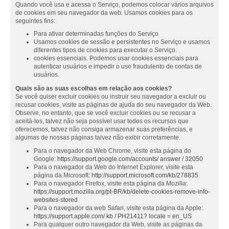
Quando você usa e acessa o Serviço, podemos colocar vários arquivos
de cookies em seu navegador da web. Usamos cookies para os
seguintes fins:
Para ativar determinadas funções do Serviço
Usamos cookies de sessão e persistentes no Serviço e usamos
diferentes tipos de cookies para executar o Serviço.
cookies essenciais. Podemos usar cookies essenciais para
autenticar usuários e impedir o uso fraudulento de contas de
usuários.
Quais são as suas escolhas em relação aos cookies?
Se você quiser excluir cookies ou instruir seu navegador a excluir ou
recusar cookies, visite as páginas de ajuda do seu navegador da Web.
Observe, no entanto, que se você excluir cookies ou se recusar a
aceitá-los, talvez não seja possível usar todos os recursos que
oferecemos, talvez não consiga armazenar suas preferências, e
algumas de nossas páginas talvez não exibir corretamente.
Para o navegador da Web Chrome, visite esta página do
Google:
https://support.google.com/accounts/ answer / 32050
Para o navegador da Web do Internet Explorer, visite esta
página da Microsoft:
http://support.microsoft.com/kb/278835
Para o navegador Firefox, visite esta página da Mozilla:
https://support.mozilla.org/pt-BR/kb/delete-cookies-remove-info-
websites-stored
Para o navegador da web Safari, visite esta página da Apple:
https://support.apple.com/ kb / PH21411? locale = en_US
Para qualquer outro navegador da Web, visite as páginas da