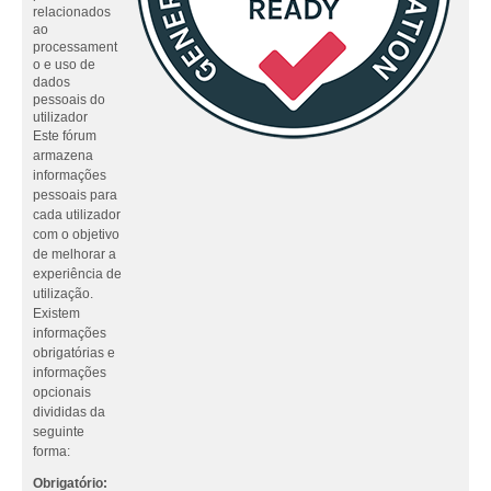
relacionados
ao
processament
o e uso de
dados
pessoais do
utilizador
Este fórum
armazena
informações
pessoais para
cada utilizador
com o objetivo
de melhorar a
experiência de
utilização.
Existem
informações
obrigatórias e
informações
opcionais
divididas da
seguinte
forma:
Obrigatório: