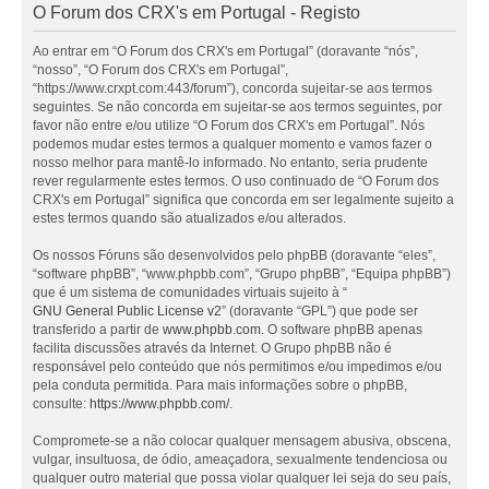
O Forum dos CRX's em Portugal - Registo
Ao entrar em “O Forum dos CRX's em Portugal” (doravante “nós”,
“nosso”, “O Forum dos CRX's em Portugal”,
“https://www.crxpt.com:443/forum”), concorda sujeitar-se aos termos
seguintes. Se não concorda em sujeitar-se aos termos seguintes, por
favor não entre e/ou utilize “O Forum dos CRX's em Portugal”. Nós
podemos mudar estes termos a qualquer momento e vamos fazer o
nosso melhor para mantê-lo informado. No entanto, seria prudente
rever regularmente estes termos. O uso continuado de “O Forum dos
CRX's em Portugal” significa que concorda em ser legalmente sujeito a
estes termos quando são atualizados e/ou alterados.
Os nossos Fóruns são desenvolvidos pelo phpBB (doravante “eles”,
“software phpBB”, “www.phpbb.com”, “Grupo phpBB”, “Equipa phpBB”)
que é um sistema de comunidades virtuais sujeito à “
GNU General Public License v2
” (doravante “GPL”) que pode ser
transferido a partir de
www.phpbb.com
. O software phpBB apenas
facilita discussões através da Internet. O Grupo phpBB não é
responsável pelo conteúdo que nós permitimos e/ou impedimos e/ou
pela conduta permitida. Para mais informações sobre o phpBB,
consulte:
https://www.phpbb.com/
.
Compromete-se a não colocar qualquer mensagem abusiva, obscena,
vulgar, insultuosa, de ódio, ameaçadora, sexualmente tendenciosa ou
qualquer outro material que possa violar qualquer lei seja do seu país,