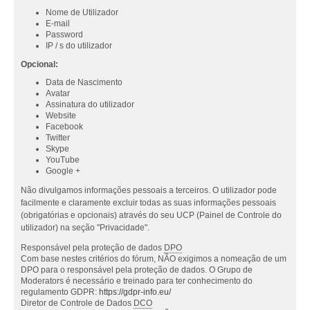
Nome de Utilizador
E-mail
Password
IP / s do utilizador
Opcional:
Data de Nascimento
Avatar
Assinatura do utilizador
Website
Facebook
Twitter
Skype
YouTube
Google +
Não divulgamos informações pessoais a terceiros. O utilizador pode
facilmente e claramente excluir todas as suas informações pessoais
(obrigatórias e opcionais) através do seu UCP (Painel de Controle do
utilizador) na seção "Privacidade".
Responsável pela proteção de dados
DPO
Com base nestes critérios do fórum, NÃO exigimos a nomeação de um
DPO para o responsável pela proteção de dados. O Grupo de
Moderators é necessário e treinado para ter conhecimento do
regulamento GDPR:
https://gdpr-info.eu/
Diretor de Controle de Dados
DCO