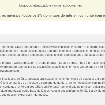
Logótipo atualizado e novos autocolantes
ros mensais, todos os 2ºs domingos do mês em conjunto com 
 Forum dos CRX's em Portugal”, “https://www.crxpt.com:443/forum”), concorda suje
l”. Nós podemos mudar estes termos a qualquer momento e vamos fazer o nosso mel
a que concorda em ser legalmente sujeito a estes termos quando são atualizados 
re phpBB”, “www.phpbb.com”, “Grupo phpBB”, “Equipa phpBB”) que é um sistema de 
oftware phpBB apenas facilita discussões através da Internet. O Grupo phpBB não
/www.phpbb.com/
.
nsultuosa, de ódio, ameaçadora, sexualmente tendenciosa ou qualquer outro mater
evá-lo a ser banido de imediato e permanentemente, e, se for necessário, com noti
ncorda que “O Forum dos CRX's em Portugal” tem o direito de remover, editar, mo
 sejam guardadas numa Base de Dados. Apesar desta informação não ser divulgada
, que possam expor essa informação.