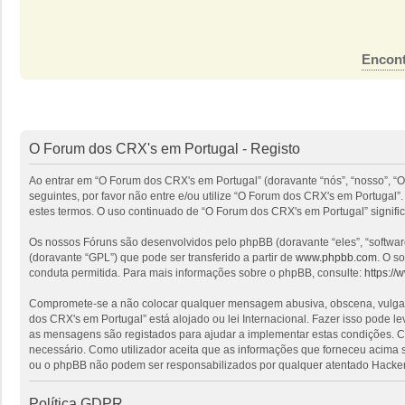
Encont
O Forum dos CRX's em Portugal - Registo
Ao entrar em “O Forum dos CRX's em Portugal” (doravante “nós”, “nosso”, “O
seguintes, por favor não entre e/ou utilize “O Forum dos CRX's em Portuga
estes termos. O uso continuado de “O Forum dos CRX's em Portugal” signific
Os nossos Fóruns são desenvolvidos pelo phpBB (doravante “eles”, “softwa
(doravante “GPL”) que pode ser transferido a partir de
www.phpbb.com
. O s
conduta permitida. Para mais informações sobre o phpBB, consulte:
https:/
Compromete-se a não colocar qualquer mensagem abusiva, obscena, vulgar, i
dos CRX's em Portugal” está alojado ou lei Internacional. Fazer isso pode l
as mensagens são registados para ajudar a implementar estas condições. Co
necessário. Como utilizador aceita que as informações que forneceu acima
ou o phpBB não podem ser responsabilizados por qualquer atentado Hacker
Política GDPR