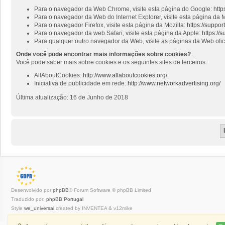
Para o navegador da Web Chrome, visite esta página do Google:
http
Para o navegador da Web do Internet Explorer, visite esta página da M
Para o navegador Firefox, visite esta página da Mozilla:
https://suppo
Para o navegador da web Safari, visite esta página da Apple:
https://
Para qualquer outro navegador da Web, visite as páginas da Web ofi
Onde você pode encontrar mais informações sobre cookies?
Você pode saber mais sobre cookies e os seguintes sites de terceiros:
AllAboutCookies:
http://www.allaboutcookies.org/
Iniciativa de publicidade em rede:
http://www.networkadvertising.org/
Última atualização: 16 de Junho de 2018
Desenvolvido por
phpBB
® Forum Software © phpBB Limited
Traduzido por:
phpBB Portugal
Style
we_universal
created by INVENTEA & v12mike
Privacidade
|
Termos