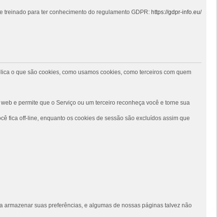
 e treinado para ter conhecimento do regulamento GDPR:
https://gdpr-info.eu/
 explica o que são cookies, como usamos cookies, como terceiros com quem
web e permite que o Serviço ou um terceiro reconheça você e torne sua
ê fica off-line, enquanto os cookies de sessão são excluídos assim que
siga armazenar suas preferências, e algumas de nossas páginas talvez não