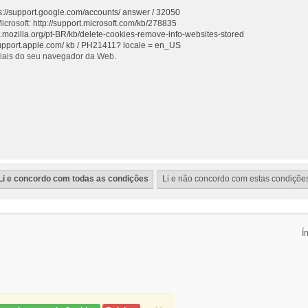
s://support.google.com/accounts/ answer / 32050
icrosoft:
http://support.microsoft.com/kb/278835
rt.mozilla.org/pt-BR/kb/delete-cookies-remove-info-websites-stored
support.apple.com/ kb / PH21411? locale = en_US
ciais do seu navegador da Web.
Í