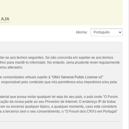
o AJA
Idioma:
itar-se aos termos seguintes. Se não concorda em sujeitar-se aos termos
hor para mantê-lo informado. No entanto, seria prudente rever regularmente
e/ou alterados.
comunidades virtuais sujeito à “
GNU General Public License v2
”
 é responsável pelo conteúdo que nós permitimos e/ou impedimos e/ou pela
ial que possa violar qualquer lei seja do seu país, o país onde “O Forum
ficação da nossa parte ao seu Provedor de Internet. O endereço IP de todas
ver ou encerrar qualquer tópico, a qualquer momento, caso este considere
 a terceiros sem o seu consentimento, o “O Forum dos CRX's em Portugal”