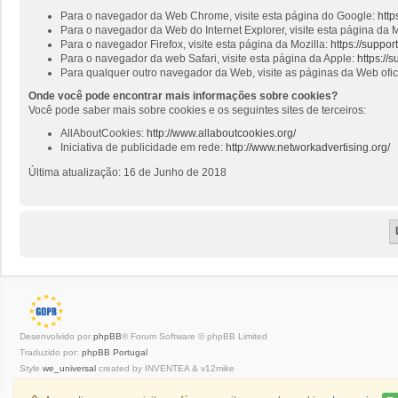
Para o navegador da Web Chrome, visite esta página do Google:
http
Para o navegador da Web do Internet Explorer, visite esta página da M
Para o navegador Firefox, visite esta página da Mozilla:
https://suppo
Para o navegador da web Safari, visite esta página da Apple:
https://
Para qualquer outro navegador da Web, visite as páginas da Web ofi
Onde você pode encontrar mais informações sobre cookies?
Você pode saber mais sobre cookies e os seguintes sites de terceiros:
AllAboutCookies:
http://www.allaboutcookies.org/
Iniciativa de publicidade em rede:
http://www.networkadvertising.org/
Última atualização: 16 de Junho de 2018
Desenvolvido por
phpBB
® Forum Software © phpBB Limited
Traduzido por:
phpBB Portugal
Style
we_universal
created by INVENTEA & v12mike
Privacidade
|
Termos