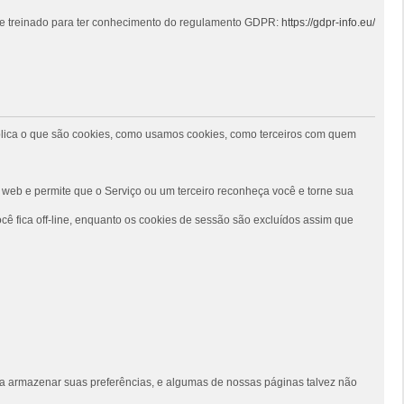
 e treinado para ter conhecimento do regulamento GDPR:
https://gdpr-info.eu/
 explica o que são cookies, como usamos cookies, como terceiros com quem
web e permite que o Serviço ou um terceiro reconheça você e torne sua
ê fica off-line, enquanto os cookies de sessão são excluídos assim que
siga armazenar suas preferências, e algumas de nossas páginas talvez não