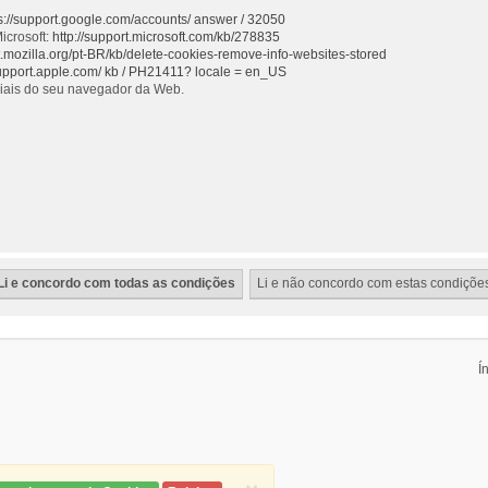
s://support.google.com/accounts/ answer / 32050
icrosoft:
http://support.microsoft.com/kb/278835
rt.mozilla.org/pt-BR/kb/delete-cookies-remove-info-websites-stored
support.apple.com/ kb / PH21411? locale = en_US
ciais do seu navegador da Web.
Í