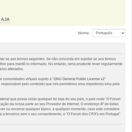
o AJA
Idioma:
itar-se aos termos seguintes. Se não concorda em sujeitar-se aos termos
hor para mantê-lo informado. No entanto, seria prudente rever regularmente
e/ou alterados.
comunidades virtuais sujeito à “
GNU General Public License v2
”
 é responsável pelo conteúdo que nós permitimos e/ou impedimos e/ou pela
ial que possa violar qualquer lei seja do seu país, o país onde “O Forum
ficação da nossa parte ao seu Provedor de Internet. O endereço IP de todas
ver ou encerrar qualquer tópico, a qualquer momento, caso este considere
 a terceiros sem o seu consentimento, o “O Forum dos CRX's em Portugal”