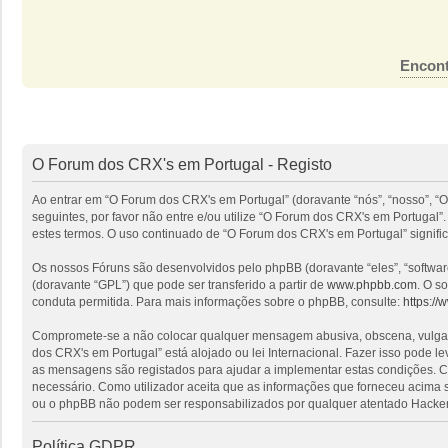
Encont
O Forum dos CRX's em Portugal - Registo
Ao entrar em “O Forum dos CRX's em Portugal” (doravante “nós”, “nosso”, “O
seguintes, por favor não entre e/ou utilize “O Forum dos CRX's em Portuga
estes termos. O uso continuado de “O Forum dos CRX's em Portugal” signific
Os nossos Fóruns são desenvolvidos pelo phpBB (doravante “eles”, “softwa
(doravante “GPL”) que pode ser transferido a partir de
www.phpbb.com
. O s
conduta permitida. Para mais informações sobre o phpBB, consulte:
https:/
Compromete-se a não colocar qualquer mensagem abusiva, obscena, vulgar, i
dos CRX's em Portugal” está alojado ou lei Internacional. Fazer isso pode l
as mensagens são registados para ajudar a implementar estas condições. Co
necessário. Como utilizador aceita que as informações que forneceu acima
ou o phpBB não podem ser responsabilizados por qualquer atentado Hacker
Política GDPR