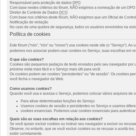
Responsável pela proteção de dados
DPO
Com base nestes critérios do fórum, NÃO exigimos a nomeação de um DPO p
Diretor de Controle de Dados
DCO
Com base nos critérios deste fórum, NÃO exigimos que um Oficial de Cont
Notificação de violação
No caso de uma quebra de segurança, todos os usuários envolvidos na viola
Política de cookies
Este fórum ("nós", "nós" ou "nosso") usa cookies neste site (o "Serviço"). 
podemos nos associar podem usar cookies no Serviço, suas escolhas em rel
O que são cookies?
Cookies são pequenos pedaços de texto enviados pelo seu navegador por um
próxima visita mais fácil e o Serviço mais útil para você.
Os cookies podem ser cookies "persistentes" ou "de sessão". Os cookies pe
você fecha o navegador da Web.
Como usamos cookies?
Quando você usa e acessa o Serviço, podemos colocar vários arquivos de c
Para ativar determinadas funções do Serviço
Usamos cookies de sessão e persistentes no Serviço e usamos diferen
cookies essenciais. Podemos usar cookies essenciais para autenticar 
Quais são as suas escolhas em relação aos cookies?
Se você quiser excluir cookies ou instruir seu navegador a excluir ou recus
Observe, no entanto, que se você excluir cookies ou se recusar a aceitá-lo
exibir corretamente.