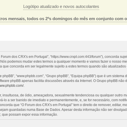
Logótipo atualizado e novos autocolantes
ros mensais, todos os 2ºs domingos do mês em conjunto com 
 Forum dos CRX's em Portugal”, “https://www.crxpt.com:443/forum”), concorda suje
l”. Nós podemos mudar estes termos a qualquer momento e vamos fazer o nosso mel
a que concorda em ser legalmente sujeito a estes termos quando são atualizados 
re phpBB”, “www.phpbb.com”, “Grupo phpBB”, “Equipa phpBB”) que é um sistema de 
oftware phpBB apenas facilita discussões através da Internet. O Grupo phpBB não
/www.phpbb.com/
.
nsultuosa, de ódio, ameaçadora, sexualmente tendenciosa ou qualquer outro mater
evá-lo a ser banido de imediato e permanentemente, e, se for necessário, com noti
ncorda que “O Forum dos CRX's em Portugal” tem o direito de remover, editar, mo
 sejam guardadas numa Base de Dados. Apesar desta informação não ser divulgada
, que possam expor essa informação.