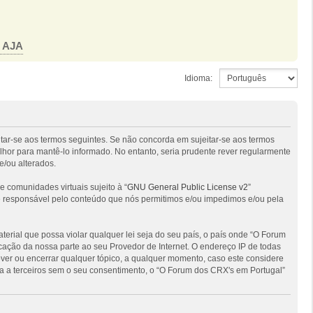
o AJA
Idioma:
itar-se aos termos seguintes. Se não concorda em sujeitar-se aos termos
hor para mantê-lo informado. No entanto, seria prudente rever regularmente
e/ou alterados.
comunidades virtuais sujeito à “
GNU General Public License v2
”
 é responsável pelo conteúdo que nós permitimos e/ou impedimos e/ou pela
ial que possa violar qualquer lei seja do seu país, o país onde “O Forum
ficação da nossa parte ao seu Provedor de Internet. O endereço IP de todas
ver ou encerrar qualquer tópico, a qualquer momento, caso este considere
 a terceiros sem o seu consentimento, o “O Forum dos CRX's em Portugal”