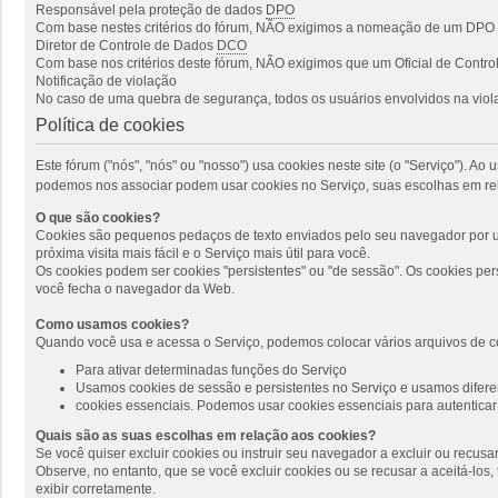
Responsável pela proteção de dados
DPO
Com base nestes critérios do fórum, NÃO exigimos a nomeação de um DPO p
Diretor de Controle de Dados
DCO
Com base nos critérios deste fórum, NÃO exigimos que um Oficial de Cont
Notificação de violação
No caso de uma quebra de segurança, todos os usuários envolvidos na viola
Política de cookies
Este fórum ("nós", "nós" ou "nosso") usa cookies neste site (o "Serviço"). 
podemos nos associar podem usar cookies no Serviço, suas escolhas em rel
O que são cookies?
Cookies são pequenos pedaços de texto enviados pelo seu navegador por um
próxima visita mais fácil e o Serviço mais útil para você.
Os cookies podem ser cookies "persistentes" ou "de sessão". Os cookies pe
você fecha o navegador da Web.
Como usamos cookies?
Quando você usa e acessa o Serviço, podemos colocar vários arquivos de c
Para ativar determinadas funções do Serviço
Usamos cookies de sessão e persistentes no Serviço e usamos diferen
cookies essenciais. Podemos usar cookies essenciais para autenticar 
Quais são as suas escolhas em relação aos cookies?
Se você quiser excluir cookies ou instruir seu navegador a excluir ou recus
Observe, no entanto, que se você excluir cookies ou se recusar a aceitá-lo
exibir corretamente.