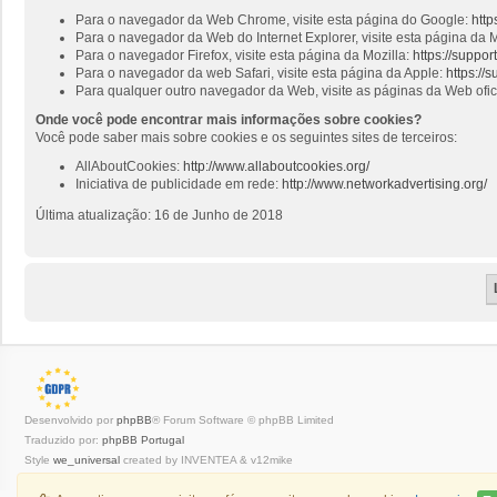
Para o navegador da Web Chrome, visite esta página do Google:
http
Para o navegador da Web do Internet Explorer, visite esta página da M
Para o navegador Firefox, visite esta página da Mozilla:
https://suppo
Para o navegador da web Safari, visite esta página da Apple:
https://
Para qualquer outro navegador da Web, visite as páginas da Web ofi
Onde você pode encontrar mais informações sobre cookies?
Você pode saber mais sobre cookies e os seguintes sites de terceiros:
AllAboutCookies:
http://www.allaboutcookies.org/
Iniciativa de publicidade em rede:
http://www.networkadvertising.org/
Última atualização: 16 de Junho de 2018
Desenvolvido por
phpBB
® Forum Software © phpBB Limited
Traduzido por:
phpBB Portugal
Style
we_universal
created by INVENTEA & v12mike
Privacidade
|
Termos