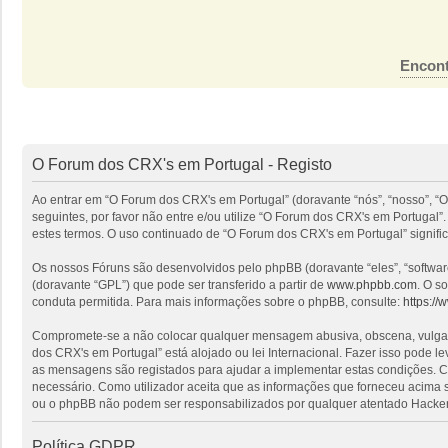
Encont
O Forum dos CRX's em Portugal - Registo
Ao entrar em “O Forum dos CRX's em Portugal” (doravante “nós”, “nosso”, “O
seguintes, por favor não entre e/ou utilize “O Forum dos CRX's em Portuga
estes termos. O uso continuado de “O Forum dos CRX's em Portugal” signific
Os nossos Fóruns são desenvolvidos pelo phpBB (doravante “eles”, “softwa
(doravante “GPL”) que pode ser transferido a partir de
www.phpbb.com
. O s
conduta permitida. Para mais informações sobre o phpBB, consulte:
https:/
Compromete-se a não colocar qualquer mensagem abusiva, obscena, vulgar, i
dos CRX's em Portugal” está alojado ou lei Internacional. Fazer isso pode l
as mensagens são registados para ajudar a implementar estas condições. Co
necessário. Como utilizador aceita que as informações que forneceu acima
ou o phpBB não podem ser responsabilizados por qualquer atentado Hacker
Política GDPR