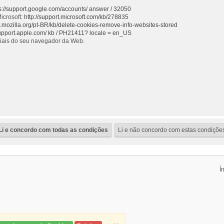
s://support.google.com/accounts/ answer / 32050
icrosoft:
http://support.microsoft.com/kb/278835
rt.mozilla.org/pt-BR/kb/delete-cookies-remove-info-websites-stored
support.apple.com/ kb / PH21411? locale = en_US
ciais do seu navegador da Web.
Í