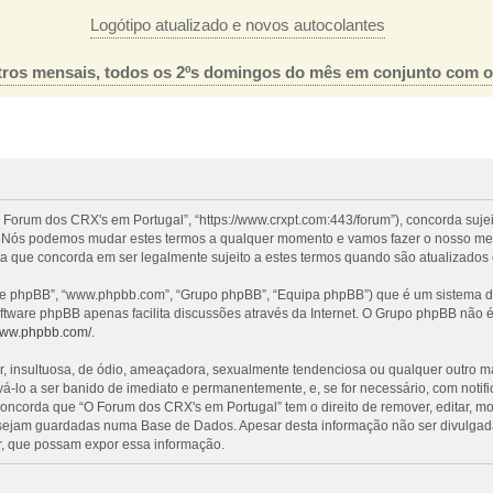
Logótipo atualizado e novos autocolantes
ros mensais, todos os 2ºs domingos do mês em conjunto com 
 Forum dos CRX's em Portugal”, “https://www.crxpt.com:443/forum”), concorda suje
l”. Nós podemos mudar estes termos a qualquer momento e vamos fazer o nosso mel
a que concorda em ser legalmente sujeito a estes termos quando são atualizados 
re phpBB”, “www.phpbb.com”, “Grupo phpBB”, “Equipa phpBB”) que é um sistema de 
oftware phpBB apenas facilita discussões através da Internet. O Grupo phpBB não
/www.phpbb.com/
.
nsultuosa, de ódio, ameaçadora, sexualmente tendenciosa ou qualquer outro mater
evá-lo a ser banido de imediato e permanentemente, e, se for necessário, com noti
ncorda que “O Forum dos CRX's em Portugal” tem o direito de remover, editar, mo
 sejam guardadas numa Base de Dados. Apesar desta informação não ser divulgada
, que possam expor essa informação.