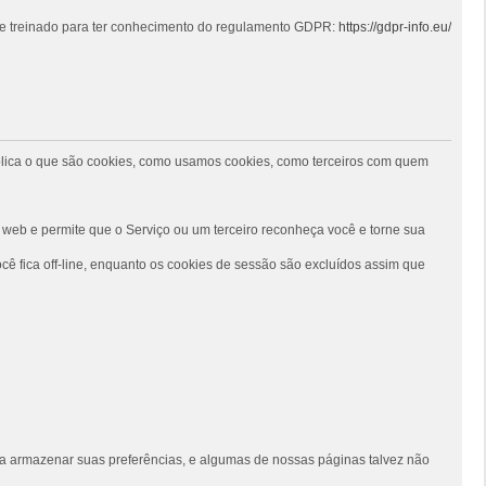
 e treinado para ter conhecimento do regulamento GDPR:
https://gdpr-info.eu/
 explica o que são cookies, como usamos cookies, como terceiros com quem
web e permite que o Serviço ou um terceiro reconheça você e torne sua
ê fica off-line, enquanto os cookies de sessão são excluídos assim que
siga armazenar suas preferências, e algumas de nossas páginas talvez não