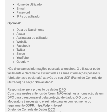
Nome de Utilizador
E-mail
Password
IP / s do utilizador
Opcional:
Data de Nascimento
Avatar
Assinatura do utilizador
Website
Facebook
Twitter
Skype
YouTube
Google +
Não divulgamos informações pessoais a terceiros. O utilizador pode
facilmente e claramente excluir todas as suas informações pessoais
(obrigatórias e opcionais) através do seu UCP (Painel de Controle do
utilizador) na seção "Privacidade".
Responsável pela proteção de dados
DPO
Com base nestes critérios do fórum, NÃO exigimos a nomeação de um
DPO para o responsável pela proteção de dados. O Grupo de
Moderators é necessário e treinado para ter conhecimento do
regulamento GDPR:
https://gdpr-info.eu/
Diretor de Controle de Dados
DCO