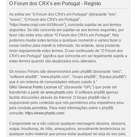
O Forum dos CRX's em Portugal - Registo
Ao entrar em “O Forum dos CRX's em Portugal” (doravante “nós”,
“nosso”, “O Forum dos CRX's em Portugal”,
“https://www.crxpt.com:443/forum”), concorda sujeitar-se aos termos
seguintes. Se não concorda em sujeitar-se aos termos seguintes, por
favor não entre e/ou utilize “O Forum dos CRX's em Portugal”. Nós
podemos mudar estes termos a qualquer momento e vamos fazer o
nosso melhor para mantê-lo informado. No entanto, seria prudente
rever regularmente estes termos. O uso continuado de “O Forum dos
CRX's em Portugal” significa que concorda em ser legalmente sujeito a
estes termos quando são atualizados e/ou alterados.
Os nossos Fóruns são desenvolvidos pelo phpBB (doravante “eles”,
“software phpBB”, “www.phpbb.com”, “Grupo phpBB”, “Equipa phpBB”)
que é um sistema de comunidades virtuais sujeito à “
GNU General Public License v2
” (doravante “GPL”) que pode ser
transferido a partir de
www.phpbb.com
. O software phpBB apenas
facilita discussões através da Internet. O Grupo phpBB não é
responsável pelo conteúdo que nós permitimos e/ou impedimos e/ou
pela conduta permitida. Para mais informações sobre o phpBB,
consulte:
https://www.phpbb.com/
.
Compromete-se a não colocar qualquer mensagem abusiva, obscena,
vulgar, insultuosa, de ódio, ameaçadora, sexualmente tendenciosa ou
qualquer outro material que possa violar qualquer lei seja do seu país,