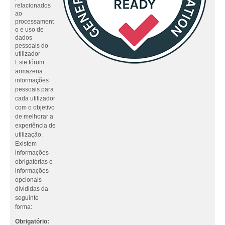
relacionados
ao
processament
o e uso de
dados
pessoais do
utilizador
Este fórum
armazena
informações
pessoais para
cada utilizador
com o objetivo
de melhorar a
experiência de
utilização.
Existem
informações
obrigatórias e
informações
opcionais
divididas da
seguinte
forma:
Obrigatório: