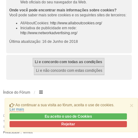
Web oficiais do seu navegador da Web.
Onde você pode encontrar mais informações sobre cookies?
Você pode saber mais sobre cookies e os seguintes sites de terceiros:
AllAboutCookies:
http://www.allaboutcookies.org/
Iniciativa de publicidade em rede:
http://www.networkadvertising.org/
Última atualização: 16 de Junho de 2018
Índice do Fórum
×
Ao continuar a sua visita ao fórum, aceita o use de cookies.
Ler mais
Desenvolvido por
phpBB
® Forum Software © phpBB Limited
Eu aceito o uso de Cookies
Traduzido por:
phpBB Portugal
Rejeitar
Style
we_universal
created by INVENTEA & v12mike
Privacidade
|
Termos