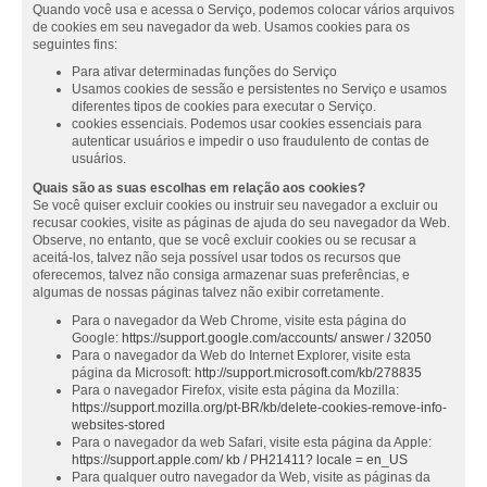
Quando você usa e acessa o Serviço, podemos colocar vários arquivos
de cookies em seu navegador da web. Usamos cookies para os
seguintes fins:
Para ativar determinadas funções do Serviço
Usamos cookies de sessão e persistentes no Serviço e usamos
diferentes tipos de cookies para executar o Serviço.
cookies essenciais. Podemos usar cookies essenciais para
autenticar usuários e impedir o uso fraudulento de contas de
usuários.
Quais são as suas escolhas em relação aos cookies?
Se você quiser excluir cookies ou instruir seu navegador a excluir ou
recusar cookies, visite as páginas de ajuda do seu navegador da Web.
Observe, no entanto, que se você excluir cookies ou se recusar a
aceitá-los, talvez não seja possível usar todos os recursos que
oferecemos, talvez não consiga armazenar suas preferências, e
algumas de nossas páginas talvez não exibir corretamente.
Para o navegador da Web Chrome, visite esta página do
Google:
https://support.google.com/accounts/ answer / 32050
Para o navegador da Web do Internet Explorer, visite esta
página da Microsoft:
http://support.microsoft.com/kb/278835
Para o navegador Firefox, visite esta página da Mozilla:
https://support.mozilla.org/pt-BR/kb/delete-cookies-remove-info-
websites-stored
Para o navegador da web Safari, visite esta página da Apple:
https://support.apple.com/ kb / PH21411? locale = en_US
Para qualquer outro navegador da Web, visite as páginas da