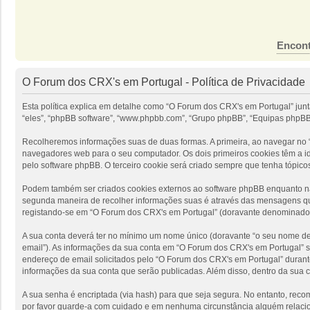
Encont
O Forum dos CRX's em Portugal - Política de Privacidade
Esta política explica em detalhe como “O Forum dos CRX's em Portugal” jun
“eles”, “phpBB software”, “www.phpbb.com”, “Grupo phpBB”, “Equipas phpBB”
Recolheremos informações suas de duas formas. A primeira, ao navegar no “
navegadores web para o seu computador. Os dois primeiros cookies têm a ide
pelo software phpBB. O terceiro cookie será criado sempre que tenha tópico
Podem também ser criados cookies externos ao software phpBB enquanto nav
segunda maneira de recolher informações suas é através das mensagens que
registando-se em “O Forum dos CRX's em Portugal” (doravante denominado “
A sua conta deverá ter no mínimo um nome único (doravante “o seu nome de u
email”). As informações da sua conta em “O Forum dos CRX's em Portugal” s
endereço de email solicitados pelo “O Forum dos CRX's em Portugal” durante
informações da sua conta que serão publicadas. Além disso, dentro da sua 
A sua senha é encriptada (via hash) para que seja segura. No entanto, rec
por favor guarde-a com cuidado e em nenhuma circunstância alguém relacio