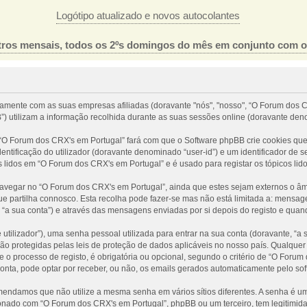
Logótipo atualizado e novos autocolantes
ros mensais, todos os 2ºs domingos do mês em conjunto com 
tamente com as suas empresas afiliadas (doravante "nós", "nosso", “O Forum dos C
) utilizam a informação recolhida durante as suas sessões online (doravante den
O Forum dos CRX's em Portugal” fará com que o Software phpBB crie cookies que 
ntificação do utilizador (doravante denominado “user-id”) e um identificador de 
s lidos em “O Forum dos CRX's em Portugal” e é usado para registar os tópicos lid
egar no “O Forum dos CRX's em Portugal”, ainda que estes sejam externos o âmbi
 partilha connosco. Esta recolha pode fazer-se mas não está limitada a: mensa
a sua conta”) e através das mensagens enviadas por si depois do registo e quan
tilizador”), uma senha pessoal utilizada para entrar na sua conta (doravante, “a
ão protegidas pelas leis de proteção de dados aplicáveis no nosso país. Qualquer
 o processo de registo, é obrigatória ou opcional, segundo o critério de “O Foru
conta, pode optar por receber, ou não, os emails gerados automaticamente pelo so
omendamos que não utilize a mesma senha em vários sítios diferentes. A senha é 
nado com “O Forum dos CRX's em Portugal”, phpBB ou um terceiro, tem legitimida