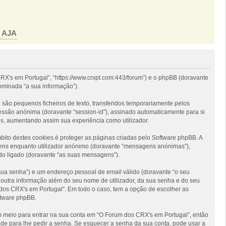
o AJA
RX's em Portugal”, “https://www.crxpt.com:443/forum”) e o phpBB (doravante
ominada “a sua informação”).
são pequenos ficheiros de texto, transferidos temporariamente pelos
sessão anónima (doravante “session-id”), assinado automaticamente para si
os, aumentando assim sua experiência como utilizador.
to destes cookies é proteger as páginas criadas pelo Software phpBB. A
gens enquanto utilizador anónimo (doravante “mensagens anónimas”),
do ligado (doravante “as suas mensagens”).
 sua senha”) e um endereço pessoal de email válido (doravante “o seu
 outra informação além do seu nome de utilizador, da sua senha e do seu
m dos CRX's em Portugal”. Em todo o caso, tem a opção de escolher as
ftware phpBB.
um meio para entrar na sua conta em “O Forum dos CRX's em Portugal”, então
de para lhe pedir a senha. Se esquecer a senha da sua conta, pode usar a