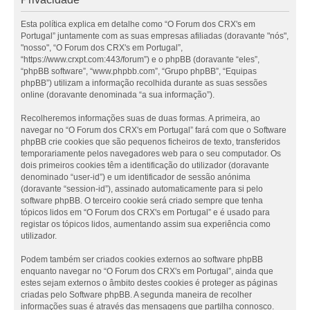
Esta política explica em detalhe como “O Forum dos CRX's em
Portugal” juntamente com as suas empresas afiliadas (doravante "nós",
"nosso", “O Forum dos CRX's em Portugal”,
“https://www.crxpt.com:443/forum”) e o phpBB (doravante “eles”,
“phpBB software”, “www.phpbb.com”, “Grupo phpBB”, “Equipas
phpBB”) utilizam a informação recolhida durante as suas sessões
online (doravante denominada “a sua informação”).
Recolheremos informações suas de duas formas. A primeira, ao
navegar no “O Forum dos CRX's em Portugal” fará com que o Software
phpBB crie cookies que são pequenos ficheiros de texto, transferidos
temporariamente pelos navegadores web para o seu computador. Os
dois primeiros cookies têm a identificação do utilizador (doravante
denominado “user-id”) e um identificador de sessão anónima
(doravante “session-id”), assinado automaticamente para si pelo
software phpBB. O terceiro cookie será criado sempre que tenha
tópicos lidos em “O Forum dos CRX's em Portugal” e é usado para
registar os tópicos lidos, aumentando assim sua experiência como
utilizador.
Podem também ser criados cookies externos ao software phpBB
enquanto navegar no “O Forum dos CRX's em Portugal”, ainda que
estes sejam externos o âmbito destes cookies é proteger as páginas
criadas pelo Software phpBB. A segunda maneira de recolher
informações suas é através das mensagens que partilha connosco.