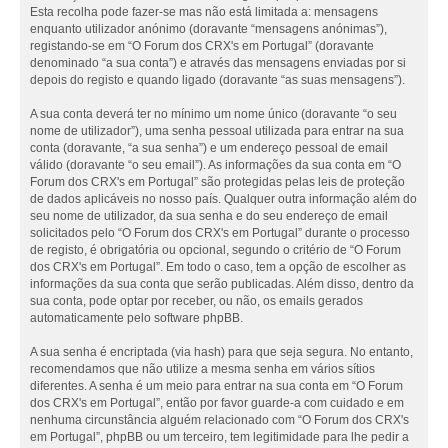
Esta recolha pode fazer-se mas não está limitada a: mensagens
enquanto utilizador anónimo (doravante “mensagens anónimas”),
registando-se em “O Forum dos CRX's em Portugal” (doravante
denominado “a sua conta”) e através das mensagens enviadas por si
depois do registo e quando ligado (doravante “as suas mensagens”).
A sua conta deverá ter no mínimo um nome único (doravante “o seu
nome de utilizador”), uma senha pessoal utilizada para entrar na sua
conta (doravante, “a sua senha”) e um endereço pessoal de email
válido (doravante “o seu email”). As informações da sua conta em “O
Forum dos CRX's em Portugal” são protegidas pelas leis de proteção
de dados aplicáveis no nosso país. Qualquer outra informação além do
seu nome de utilizador, da sua senha e do seu endereço de email
solicitados pelo “O Forum dos CRX's em Portugal” durante o processo
de registo, é obrigatória ou opcional, segundo o critério de “O Forum
dos CRX's em Portugal”. Em todo o caso, tem a opção de escolher as
informações da sua conta que serão publicadas. Além disso, dentro da
sua conta, pode optar por receber, ou não, os emails gerados
automaticamente pelo software phpBB.
A sua senha é encriptada (via hash) para que seja segura. No entanto,
recomendamos que não utilize a mesma senha em vários sítios
diferentes. A senha é um meio para entrar na sua conta em “O Forum
dos CRX's em Portugal”, então por favor guarde-a com cuidado e em
nenhuma circunstância alguém relacionado com “O Forum dos CRX's
em Portugal”, phpBB ou um terceiro, tem legitimidade para lhe pedir a