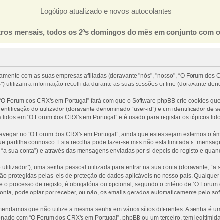
Logótipo atualizado e novos autocolantes
ros mensais, todos os 2ºs domingos do mês em conjunto com 
tamente com as suas empresas afiliadas (doravante "nós", "nosso", “O Forum dos C
) utilizam a informação recolhida durante as suas sessões online (doravante den
O Forum dos CRX's em Portugal” fará com que o Software phpBB crie cookies que 
ntificação do utilizador (doravante denominado “user-id”) e um identificador de 
s lidos em “O Forum dos CRX's em Portugal” e é usado para registar os tópicos lid
egar no “O Forum dos CRX's em Portugal”, ainda que estes sejam externos o âmbi
 partilha connosco. Esta recolha pode fazer-se mas não está limitada a: mensa
a sua conta”) e através das mensagens enviadas por si depois do registo e quan
tilizador”), uma senha pessoal utilizada para entrar na sua conta (doravante, “a
ão protegidas pelas leis de proteção de dados aplicáveis no nosso país. Qualquer
 o processo de registo, é obrigatória ou opcional, segundo o critério de “O Foru
conta, pode optar por receber, ou não, os emails gerados automaticamente pelo so
omendamos que não utilize a mesma senha em vários sítios diferentes. A senha é 
nado com “O Forum dos CRX's em Portugal”, phpBB ou um terceiro, tem legitimida