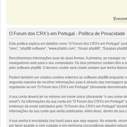
Encont
O Forum dos CRX's em Portugal - Política de Privacidade
Esta política explica em detalhe como “O Forum dos CRX's em Portugal” jun
“eles”, “phpBB software”, “www.phpbb.com”, “Grupo phpBB”, “Equipas phpBB”
Recolheremos informações suas de duas formas. A primeira, ao navegar no “
navegadores web para o seu computador. Os dois primeiros cookies têm a ide
pelo software phpBB. O terceiro cookie será criado sempre que tenha tópico
Podem também ser criados cookies externos ao software phpBB enquanto nav
segunda maneira de recolher informações suas é através das mensagens que
registando-se em “O Forum dos CRX's em Portugal” (doravante denominado “
A sua conta deverá ter no mínimo um nome único (doravante “o seu nome de u
email”). As informações da sua conta em “O Forum dos CRX's em Portugal” s
endereço de email solicitados pelo “O Forum dos CRX's em Portugal” durante
informações da sua conta que serão publicadas. Além disso, dentro da sua 
A sua senha é encriptada (via hash) para que seja segura. No entanto, rec
por favor guarde-a com cuidado e em nenhuma circunstância alguém relacio