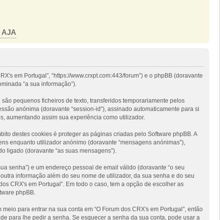
o AJA
RX's em Portugal”, “https://www.crxpt.com:443/forum”) e o phpBB (doravante
ominada “a sua informação”).
são pequenos ficheiros de texto, transferidos temporariamente pelos
sessão anónima (doravante “session-id”), assinado automaticamente para si
os, aumentando assim sua experiência como utilizador.
to destes cookies é proteger as páginas criadas pelo Software phpBB. A
gens enquanto utilizador anónimo (doravante “mensagens anónimas”),
do ligado (doravante “as suas mensagens”).
 sua senha”) e um endereço pessoal de email válido (doravante “o seu
 outra informação além do seu nome de utilizador, da sua senha e do seu
m dos CRX's em Portugal”. Em todo o caso, tem a opção de escolher as
ftware phpBB.
um meio para entrar na sua conta em “O Forum dos CRX's em Portugal”, então
de para lhe pedir a senha. Se esquecer a senha da sua conta, pode usar a