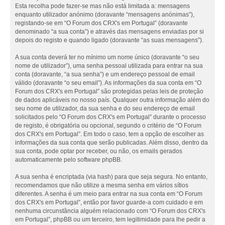
Esta recolha pode fazer-se mas não está limitada a: mensagens
enquanto utilizador anónimo (doravante “mensagens anónimas”),
registando-se em “O Forum dos CRX's em Portugal” (doravante
denominado “a sua conta”) e através das mensagens enviadas por si
depois do registo e quando ligado (doravante “as suas mensagens”).
A sua conta deverá ter no mínimo um nome único (doravante “o seu
nome de utilizador”), uma senha pessoal utilizada para entrar na sua
conta (doravante, “a sua senha”) e um endereço pessoal de email
válido (doravante “o seu email”). As informações da sua conta em “O
Forum dos CRX's em Portugal” são protegidas pelas leis de proteção
de dados aplicáveis no nosso país. Qualquer outra informação além do
seu nome de utilizador, da sua senha e do seu endereço de email
solicitados pelo “O Forum dos CRX's em Portugal” durante o processo
de registo, é obrigatória ou opcional, segundo o critério de “O Forum
dos CRX's em Portugal”. Em todo o caso, tem a opção de escolher as
informações da sua conta que serão publicadas. Além disso, dentro da
sua conta, pode optar por receber, ou não, os emails gerados
automaticamente pelo software phpBB.
A sua senha é encriptada (via hash) para que seja segura. No entanto,
recomendamos que não utilize a mesma senha em vários sítios
diferentes. A senha é um meio para entrar na sua conta em “O Forum
dos CRX's em Portugal”, então por favor guarde-a com cuidado e em
nenhuma circunstância alguém relacionado com “O Forum dos CRX's
em Portugal”, phpBB ou um terceiro, tem legitimidade para lhe pedir a