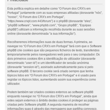
Esta política explica em detalhe como “O Forum dos CRX's em
Portugal” juntamente com as suas empresas afiliadas (doravante "nós",
"nosso", “O Forum dos CRX's em Portugal”,
“https://www.crxpt.com:443/forum”) e o phpBB (doravante “eles”,
“phpBB software”, “www.phpbb.com”, “Grupo phpBB”, “Equipas
phpBB”) utilizam a informação recolhida durante as suas sessões
online (doravante denominada “a sua informação”).
Recolheremos informações suas de duas formas. A primeira, ao
navegar no “O Forum dos CRX's em Portugal” fará com que o Software
phpBB crie cookies que são pequenos ficheiros de texto, transferidos
temporariamente pelos navegadores web para o seu computador. Os
dois primeiros cookies têm a identificação do utilizador (doravante
denominado “user-id”) e um identificador de sessão anónima
(doravante “session-id”), assinado automaticamente para si pelo
software phpBB. O terceiro cookie será criado sempre que tenha
tópicos lidos em “O Forum dos CRX's em Portugal” e é usado para
registar os tópicos lidos, aumentando assim sua experiência como
utilizador.
Podem também ser criados cookies externos ao software phpBB
enquanto navegar no “O Forum dos CRX's em Portugal”, ainda que
estes sejam externos o âmbito destes cookies é proteger as páginas
criadas pelo Software phpBB. A segunda maneira de recolher
informações suas é através das mensagens que partilha connosco.