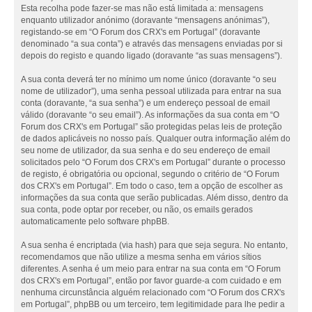
Esta recolha pode fazer-se mas não está limitada a: mensagens
enquanto utilizador anónimo (doravante “mensagens anónimas”),
registando-se em “O Forum dos CRX's em Portugal” (doravante
denominado “a sua conta”) e através das mensagens enviadas por si
depois do registo e quando ligado (doravante “as suas mensagens”).
A sua conta deverá ter no mínimo um nome único (doravante “o seu
nome de utilizador”), uma senha pessoal utilizada para entrar na sua
conta (doravante, “a sua senha”) e um endereço pessoal de email
válido (doravante “o seu email”). As informações da sua conta em “O
Forum dos CRX's em Portugal” são protegidas pelas leis de proteção
de dados aplicáveis no nosso país. Qualquer outra informação além do
seu nome de utilizador, da sua senha e do seu endereço de email
solicitados pelo “O Forum dos CRX's em Portugal” durante o processo
de registo, é obrigatória ou opcional, segundo o critério de “O Forum
dos CRX's em Portugal”. Em todo o caso, tem a opção de escolher as
informações da sua conta que serão publicadas. Além disso, dentro da
sua conta, pode optar por receber, ou não, os emails gerados
automaticamente pelo software phpBB.
A sua senha é encriptada (via hash) para que seja segura. No entanto,
recomendamos que não utilize a mesma senha em vários sítios
diferentes. A senha é um meio para entrar na sua conta em “O Forum
dos CRX's em Portugal”, então por favor guarde-a com cuidado e em
nenhuma circunstância alguém relacionado com “O Forum dos CRX's
em Portugal”, phpBB ou um terceiro, tem legitimidade para lhe pedir a