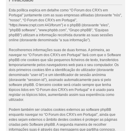
Esta política explica em detalhe como “O Forum dos CRX's em
Portugal” juntamente com as suas empresas afiliadas (doravante "nós",
"nosso", “O Forum dos CRX's em Portugal”,
“https://www.crxpt.com:443/forum”) e o phpBB (doravante “eles”,
“phpBB software”, “www.phpbb.com”, “Grupo phpBB”, “Equipas
phpBB”) utilizam a informação recolhida durante as suas sessões
online (doravante denominada “a sua informação”).
Recolheremos informações suas de duas formas. A primeira, ao
navegar no “O Forum dos CRX's em Portugal” fará com que o Software
phpBB crie cookies que são pequenos ficheiros de texto, transferidos
temporariamente pelos navegadores web para o seu computador. Os
dois primeiros cookies têm a identificação do utilizador (doravante
denominado “user-id”) e um identificador de sessão anónima
(doravante “session-id”), assinado automaticamente para si pelo
software phpBB. O terceiro cookie será criado sempre que tenha
tópicos lidos em “O Forum dos CRX's em Portugal” e é usado para
registar os tópicos lidos, aumentando assim sua experiência como
utilizador.
Podem também ser criados cookies externos ao software phpBB
enquanto navegar no “O Forum dos CRX's em Portugal”, ainda que
estes sejam externos o âmbito destes cookies é proteger as páginas
criadas pelo Software phpBB. A segunda maneira de recolher
informações suas é através das mensagens que partilha connosco.