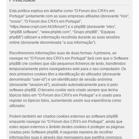
Esta política explica em detalhe como “O Forum dos CRX's em
Portugal” juntamente com as suas empresas afiliadas (doravante "nós",
"nosso", “O Forum dos CRX's em Portugal”,
“https://www.crxpt.com:443/forum”) e o phpBB (doravante “eles”,
“phpBB software”, “www.phpbb.com”, “Grupo phpBB”, “Equipas
phpBB”) utilizam a informação recolhida durante as suas sessões
online (doravante denominada “a sua informação”).
Recolheremos informações suas de duas formas. A primeira, ao
navegar no “O Forum dos CRX's em Portugal” fará com que o Software
phpBB crie cookies que são pequenos ficheiros de texto, transferidos
temporariamente pelos navegadores web para o seu computador. Os
dois primeiros cookies têm a identificação do utilizador (doravante
denominado “user-id”) e um identificador de sessão anónima
(doravante “session-id”), assinado automaticamente para si pelo
software phpBB. O terceiro cookie será criado sempre que tenha
tópicos lidos em “O Forum dos CRX's em Portugal” e é usado para
registar os tópicos lidos, aumentando assim sua experiência como
utilizador.
Podem também ser criados cookies externos ao software phpBB
enquanto navegar no “O Forum dos CRX's em Portugal”, ainda que
estes sejam externos o âmbito destes cookies é proteger as páginas
criadas pelo Software phpBB. A segunda maneira de recolher
informações suas é através das mensagens que partilha connosco.