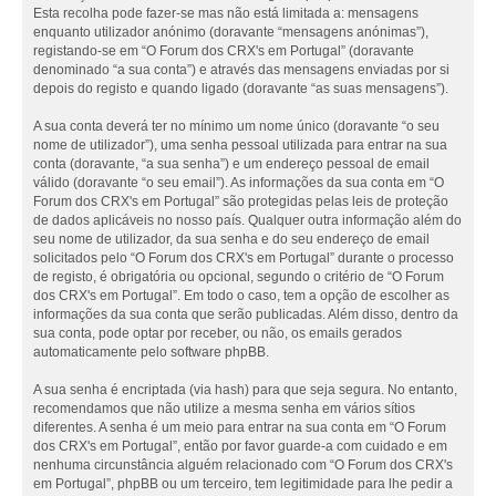
Esta recolha pode fazer-se mas não está limitada a: mensagens
enquanto utilizador anónimo (doravante “mensagens anónimas”),
registando-se em “O Forum dos CRX's em Portugal” (doravante
denominado “a sua conta”) e através das mensagens enviadas por si
depois do registo e quando ligado (doravante “as suas mensagens”).
A sua conta deverá ter no mínimo um nome único (doravante “o seu
nome de utilizador”), uma senha pessoal utilizada para entrar na sua
conta (doravante, “a sua senha”) e um endereço pessoal de email
válido (doravante “o seu email”). As informações da sua conta em “O
Forum dos CRX's em Portugal” são protegidas pelas leis de proteção
de dados aplicáveis no nosso país. Qualquer outra informação além do
seu nome de utilizador, da sua senha e do seu endereço de email
solicitados pelo “O Forum dos CRX's em Portugal” durante o processo
de registo, é obrigatória ou opcional, segundo o critério de “O Forum
dos CRX's em Portugal”. Em todo o caso, tem a opção de escolher as
informações da sua conta que serão publicadas. Além disso, dentro da
sua conta, pode optar por receber, ou não, os emails gerados
automaticamente pelo software phpBB.
A sua senha é encriptada (via hash) para que seja segura. No entanto,
recomendamos que não utilize a mesma senha em vários sítios
diferentes. A senha é um meio para entrar na sua conta em “O Forum
dos CRX's em Portugal”, então por favor guarde-a com cuidado e em
nenhuma circunstância alguém relacionado com “O Forum dos CRX's
em Portugal”, phpBB ou um terceiro, tem legitimidade para lhe pedir a