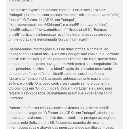
Esta política explica em detalhe como “O Forum dos CRX's em
Portugal” juntamente com as suas empresas afiliadas (doravante "nós",
"nosso", “O Forum dos CRX's em Portugal”,
“https://www.crxpt.com:443/forum”) e o phpBB (doravante “eles”,
“phpBB software”, “www.phpbb.com”, “Grupo phpBB”, “Equipas
phpBB”) utilizam a informação recolhida durante as suas sessões
online (doravante denominada “a sua informação”).
Recolheremos informações suas de duas formas. A primeira, ao
navegar no “O Forum dos CRX's em Portugal” fará com que o Software
phpBB crie cookies que são pequenos ficheiros de texto, transferidos
temporariamente pelos navegadores web para o seu computador. Os
dois primeiros cookies têm a identificação do utilizador (doravante
denominado “user-id”) e um identificador de sessão anónima
(doravante “session-id”), assinado automaticamente para si pelo
software phpBB. O terceiro cookie será criado sempre que tenha
tópicos lidos em “O Forum dos CRX's em Portugal” e é usado para
registar os tópicos lidos, aumentando assim sua experiência como
utilizador.
Podem também ser criados cookies externos ao software phpBB
enquanto navegar no “O Forum dos CRX's em Portugal”, ainda que
estes sejam externos o âmbito destes cookies é proteger as páginas
criadas pelo Software phpBB. A segunda maneira de recolher
informações suas é através das mensagens que partilha connosco.