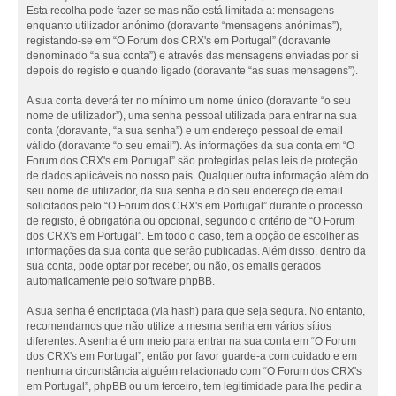
Esta recolha pode fazer-se mas não está limitada a: mensagens
enquanto utilizador anónimo (doravante “mensagens anónimas”),
registando-se em “O Forum dos CRX's em Portugal” (doravante
denominado “a sua conta”) e através das mensagens enviadas por si
depois do registo e quando ligado (doravante “as suas mensagens”).
A sua conta deverá ter no mínimo um nome único (doravante “o seu
nome de utilizador”), uma senha pessoal utilizada para entrar na sua
conta (doravante, “a sua senha”) e um endereço pessoal de email
válido (doravante “o seu email”). As informações da sua conta em “O
Forum dos CRX's em Portugal” são protegidas pelas leis de proteção
de dados aplicáveis no nosso país. Qualquer outra informação além do
seu nome de utilizador, da sua senha e do seu endereço de email
solicitados pelo “O Forum dos CRX's em Portugal” durante o processo
de registo, é obrigatória ou opcional, segundo o critério de “O Forum
dos CRX's em Portugal”. Em todo o caso, tem a opção de escolher as
informações da sua conta que serão publicadas. Além disso, dentro da
sua conta, pode optar por receber, ou não, os emails gerados
automaticamente pelo software phpBB.
A sua senha é encriptada (via hash) para que seja segura. No entanto,
recomendamos que não utilize a mesma senha em vários sítios
diferentes. A senha é um meio para entrar na sua conta em “O Forum
dos CRX's em Portugal”, então por favor guarde-a com cuidado e em
nenhuma circunstância alguém relacionado com “O Forum dos CRX's
em Portugal”, phpBB ou um terceiro, tem legitimidade para lhe pedir a