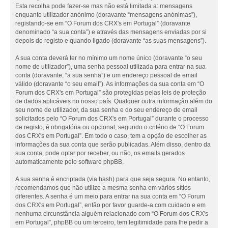
Esta recolha pode fazer-se mas não está limitada a: mensagens
enquanto utilizador anónimo (doravante “mensagens anónimas”),
registando-se em “O Forum dos CRX's em Portugal” (doravante
denominado “a sua conta”) e através das mensagens enviadas por si
depois do registo e quando ligado (doravante “as suas mensagens”).
A sua conta deverá ter no mínimo um nome único (doravante “o seu
nome de utilizador”), uma senha pessoal utilizada para entrar na sua
conta (doravante, “a sua senha”) e um endereço pessoal de email
válido (doravante “o seu email”). As informações da sua conta em “O
Forum dos CRX's em Portugal” são protegidas pelas leis de proteção
de dados aplicáveis no nosso país. Qualquer outra informação além do
seu nome de utilizador, da sua senha e do seu endereço de email
solicitados pelo “O Forum dos CRX's em Portugal” durante o processo
de registo, é obrigatória ou opcional, segundo o critério de “O Forum
dos CRX's em Portugal”. Em todo o caso, tem a opção de escolher as
informações da sua conta que serão publicadas. Além disso, dentro da
sua conta, pode optar por receber, ou não, os emails gerados
automaticamente pelo software phpBB.
A sua senha é encriptada (via hash) para que seja segura. No entanto,
recomendamos que não utilize a mesma senha em vários sítios
diferentes. A senha é um meio para entrar na sua conta em “O Forum
dos CRX's em Portugal”, então por favor guarde-a com cuidado e em
nenhuma circunstância alguém relacionado com “O Forum dos CRX's
em Portugal”, phpBB ou um terceiro, tem legitimidade para lhe pedir a