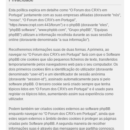
Esta política explica em detalhe como “O Forum dos CRX's em
Portugal” juntamente com as suas empresas afiliadas (doravante "nós",
"nosso", “O Forum dos CRX's em Portugal”,
“https://www.crxpt.com:443/forum”) e o phpBB (doravante “eles”,
“phpBB software”, “www.phpbb.com”, “Grupo phpBB”, “Equipas
phpBB”) utilizam a informação recolhida durante as suas sessões
online (doravante denominada “a sua informação”).
Recolheremos informações suas de duas formas. A primeira, ao
navegar no “O Forum dos CRX's em Portugal” fará com que o Software
phpBB crie cookies que são pequenos ficheiros de texto, transferidos
temporariamente pelos navegadores web para o seu computador. Os
dois primeiros cookies têm a identificação do utilizador (doravante
denominado “user-id”) e um identificador de sessão anónima
(doravante “session-id”), assinado automaticamente para si pelo
software phpBB. O terceiro cookie será criado sempre que tenha
tópicos lidos em “O Forum dos CRX's em Portugal” e é usado para
registar os tópicos lidos, aumentando assim sua experiência como
utilizador.
Podem também ser criados cookies externos ao software phpBB
enquanto navegar no “O Forum dos CRX's em Portugal”, ainda que
estes sejam externos o âmbito destes cookies é proteger as páginas
criadas pelo Software phpBB. A segunda maneira de recolher
informações suas é através das mensagens que partilha connosco.