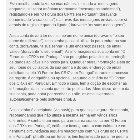
Esta recolha pode fazer-se mas não está limitada a: mensagens
enquanto utilizador anónimo (doravante “mensagens anónimas”),
registando-se em “O Forum dos CRX's em Portugal” (doravante
denominado “a sua conta”) e através das mensagens enviadas por si
depois do registo e quando ligado (doravante “as suas mensagens”).
A sua conta deverá ter no mínimo um nome único (doravante “o seu
nome de utilizador”), uma senha pessoal utilizada para entrar na sua
conta (doravante, “a sua senha”) e um endereço pessoal de email
válido (doravante “o seu email”). As informações da sua conta em “O
Forum dos CRX's em Portugal” são protegidas pelas leis de proteção
de dados aplicáveis no nosso país. Qualquer outra informação além do
seu nome de utilizador, da sua senha e do seu endereço de email
solicitados pelo “O Forum dos CRX's em Portugal” durante o processo
de registo, é obrigatória ou opcional, segundo o critério de “O Forum
dos CRX's em Portugal”. Em todo o caso, tem a opção de escolher as
informações da sua conta que serão publicadas. Além disso, dentro da
sua conta, pode optar por receber, ou não, os emails gerados
automaticamente pelo software phpBB.
A sua senha é encriptada (via hash) para que seja segura. No entanto,
recomendamos que não utilize a mesma senha em vários sítios
diferentes. A senha é um meio para entrar na sua conta em “O Forum
dos CRX's em Portugal”, então por favor guarde-a com cuidado e em
nenhuma circunstância alguém relacionado com “O Forum dos CRX's
em Portugal”, phpBB ou um terceiro, tem legitimidade para lhe pedir a