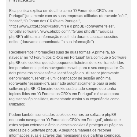
Esta política explica em detalhe como “O Forum dos CRX's em
Portugal” juntamente com as suas empresas afiliadas (doravante "nós",
"nosso", “O Forum dos CRX's em Portugal”,
“https://www.crxpt.com:443/forum”) e o phpBB (doravante “eles”,
“phpBB software”, “www.phpbb.com”, “Grupo phpBB”, “Equipas
phpBB”) utilizam a informação recolhida durante as suas sessões
online (doravante denominada “a sua informação”).
Recolheremos informações suas de duas formas. A primeira, ao
navegar no “O Forum dos CRX's em Portugal” fará com que o Software
phpBB crie cookies que são pequenos ficheiros de texto, transferidos
temporariamente pelos navegadores web para o seu computador. Os
dois primeiros cookies têm a identificação do utilizador (doravante
denominado “user-id”) e um identificador de sessão anónima
(doravante “session-id”), assinado automaticamente para si pelo
software phpBB. O terceiro cookie será criado sempre que tenha
tópicos lidos em “O Forum dos CRX's em Portugal” e é usado para
registar os tópicos lidos, aumentando assim sua experiência como
utilizador.
Podem também ser criados cookies externos ao software phpBB
enquanto navegar no “O Forum dos CRX's em Portugal”, ainda que
estes sejam externos o âmbito destes cookies é proteger as páginas
criadas pelo Software phpBB. A segunda maneira de recolher
informações suas é através das mensagens que partilha connosco.