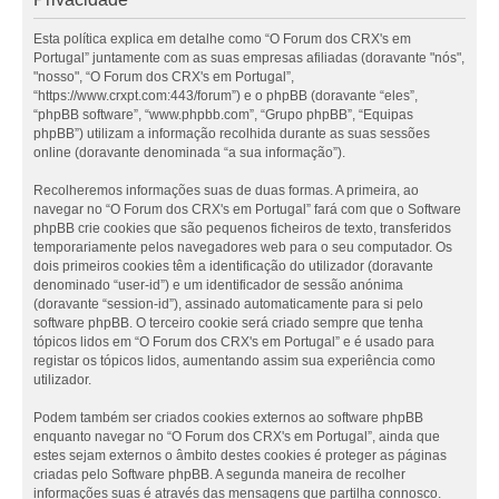
Esta política explica em detalhe como “O Forum dos CRX's em
Portugal” juntamente com as suas empresas afiliadas (doravante "nós",
"nosso", “O Forum dos CRX's em Portugal”,
“https://www.crxpt.com:443/forum”) e o phpBB (doravante “eles”,
“phpBB software”, “www.phpbb.com”, “Grupo phpBB”, “Equipas
phpBB”) utilizam a informação recolhida durante as suas sessões
online (doravante denominada “a sua informação”).
Recolheremos informações suas de duas formas. A primeira, ao
navegar no “O Forum dos CRX's em Portugal” fará com que o Software
phpBB crie cookies que são pequenos ficheiros de texto, transferidos
temporariamente pelos navegadores web para o seu computador. Os
dois primeiros cookies têm a identificação do utilizador (doravante
denominado “user-id”) e um identificador de sessão anónima
(doravante “session-id”), assinado automaticamente para si pelo
software phpBB. O terceiro cookie será criado sempre que tenha
tópicos lidos em “O Forum dos CRX's em Portugal” e é usado para
registar os tópicos lidos, aumentando assim sua experiência como
utilizador.
Podem também ser criados cookies externos ao software phpBB
enquanto navegar no “O Forum dos CRX's em Portugal”, ainda que
estes sejam externos o âmbito destes cookies é proteger as páginas
criadas pelo Software phpBB. A segunda maneira de recolher
informações suas é através das mensagens que partilha connosco.