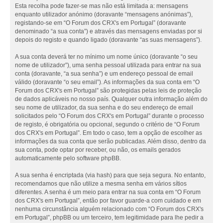
Esta recolha pode fazer-se mas não está limitada a: mensagens
enquanto utilizador anónimo (doravante “mensagens anónimas”),
registando-se em “O Forum dos CRX's em Portugal” (doravante
denominado “a sua conta”) e através das mensagens enviadas por si
depois do registo e quando ligado (doravante “as suas mensagens”).
A sua conta deverá ter no mínimo um nome único (doravante “o seu
nome de utilizador”), uma senha pessoal utilizada para entrar na sua
conta (doravante, “a sua senha”) e um endereço pessoal de email
válido (doravante “o seu email”). As informações da sua conta em “O
Forum dos CRX's em Portugal” são protegidas pelas leis de proteção
de dados aplicáveis no nosso país. Qualquer outra informação além do
seu nome de utilizador, da sua senha e do seu endereço de email
solicitados pelo “O Forum dos CRX's em Portugal” durante o processo
de registo, é obrigatória ou opcional, segundo o critério de “O Forum
dos CRX's em Portugal”. Em todo o caso, tem a opção de escolher as
informações da sua conta que serão publicadas. Além disso, dentro da
sua conta, pode optar por receber, ou não, os emails gerados
automaticamente pelo software phpBB.
A sua senha é encriptada (via hash) para que seja segura. No entanto,
recomendamos que não utilize a mesma senha em vários sítios
diferentes. A senha é um meio para entrar na sua conta em “O Forum
dos CRX's em Portugal”, então por favor guarde-a com cuidado e em
nenhuma circunstância alguém relacionado com “O Forum dos CRX's
em Portugal”, phpBB ou um terceiro, tem legitimidade para lhe pedir a