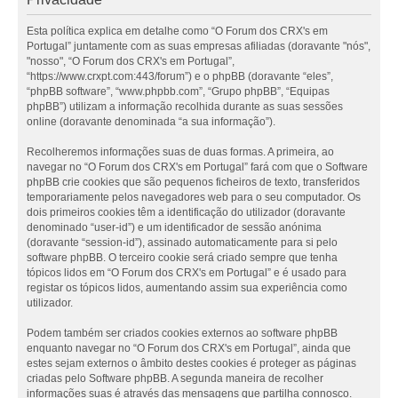
Esta política explica em detalhe como “O Forum dos CRX's em
Portugal” juntamente com as suas empresas afiliadas (doravante "nós",
"nosso", “O Forum dos CRX's em Portugal”,
“https://www.crxpt.com:443/forum”) e o phpBB (doravante “eles”,
“phpBB software”, “www.phpbb.com”, “Grupo phpBB”, “Equipas
phpBB”) utilizam a informação recolhida durante as suas sessões
online (doravante denominada “a sua informação”).
Recolheremos informações suas de duas formas. A primeira, ao
navegar no “O Forum dos CRX's em Portugal” fará com que o Software
phpBB crie cookies que são pequenos ficheiros de texto, transferidos
temporariamente pelos navegadores web para o seu computador. Os
dois primeiros cookies têm a identificação do utilizador (doravante
denominado “user-id”) e um identificador de sessão anónima
(doravante “session-id”), assinado automaticamente para si pelo
software phpBB. O terceiro cookie será criado sempre que tenha
tópicos lidos em “O Forum dos CRX's em Portugal” e é usado para
registar os tópicos lidos, aumentando assim sua experiência como
utilizador.
Podem também ser criados cookies externos ao software phpBB
enquanto navegar no “O Forum dos CRX's em Portugal”, ainda que
estes sejam externos o âmbito destes cookies é proteger as páginas
criadas pelo Software phpBB. A segunda maneira de recolher
informações suas é através das mensagens que partilha connosco.