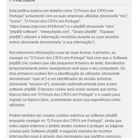
Esta política explica em detalhe como “O Forum dos CRX's em
Portugal” juntamente com as suas empresas afiliadas (doravante "nós",
"nosso", “O Forum dos CRX's em Portugal”,
“https://www.crxpt.com:443/forum”) e o phpBB (doravante “eles”,
“phpBB software”, “www.phpbb.com”, “Grupo phpBB”, “Equipas
phpBB”) utilizam a informação recolhida durante as suas sessões
online (doravante denominada “a sua informação”).
Recolheremos informações suas de duas formas. A primeira, ao
navegar no “O Forum dos CRX's em Portugal” fará com que o Software
phpBB crie cookies que são pequenos ficheiros de texto, transferidos
temporariamente pelos navegadores web para o seu computador. Os
dois primeiros cookies têm a identificação do utilizador (doravante
denominado “user-id”) e um identificador de sessão anónima
(doravante “session-id”), assinado automaticamente para si pelo
software phpBB. O terceiro cookie será criado sempre que tenha
tópicos lidos em “O Forum dos CRX's em Portugal” e é usado para
registar os tópicos lidos, aumentando assim sua experiência como
utilizador.
Podem também ser criados cookies externos ao software phpBB
enquanto navegar no “O Forum dos CRX's em Portugal”, ainda que
estes sejam externos o âmbito destes cookies é proteger as páginas
criadas pelo Software phpBB. A segunda maneira de recolher
informações suas é através das mensagens que partilha connosco.