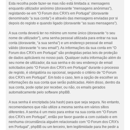
Esta recolha pode fazer-se mas não está limitada a: mensagens
enquanto utilizador anónimo (doravante “mensagens anónimas”),
registando-se em “O Forum dos CRX's em Portugal” (doravante
denominado “a sua conta”) e através das mensagens enviadas por si
depois do registo e quando ligado (doravante “as suas mensagens”).
A sua conta deverá ter no mínimo um nome único (doravante “o seu
nome de utilizador”), uma senha pessoal utilizada para entrar na sua
conta (doravante, “a sua senha”) e um endereço pessoal de email
válido (doravante “o seu email”). As informações da sua conta em “O
Forum dos CRX's em Portugal” são protegidas pelas leis de proteção
de dados aplicáveis no nosso país. Qualquer outra informação além do
seu nome de utilizador, da sua senha e do seu endereço de email
solicitados pelo “O Forum dos CRX's em Portugal” durante o processo
de registo, é obrigatória ou opcional, segundo o critério de “O Forum
dos CRX's em Portugal”. Em todo o caso, tem a opção de escolher as
informações da sua conta que serão publicadas. Além disso, dentro da
sua conta, pode optar por receber, ou não, os emails gerados
automaticamente pelo software phpBB.
A sua senha é encriptada (via hash) para que seja segura. No entanto,
recomendamos que não utilize a mesma senha em vários sítios
diferentes. A senha é um meio para entrar na sua conta em “O Forum
dos CRX's em Portugal”, então por favor guarde-a com cuidado e em
nenhuma circunstância alguém relacionado com “O Forum dos CRX's
em Portugal”, phpBB ou um terceiro, tem legitimidade para lhe pedir a