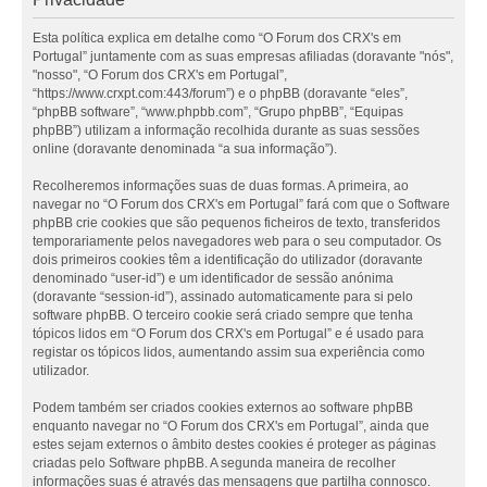
Esta política explica em detalhe como “O Forum dos CRX's em
Portugal” juntamente com as suas empresas afiliadas (doravante "nós",
"nosso", “O Forum dos CRX's em Portugal”,
“https://www.crxpt.com:443/forum”) e o phpBB (doravante “eles”,
“phpBB software”, “www.phpbb.com”, “Grupo phpBB”, “Equipas
phpBB”) utilizam a informação recolhida durante as suas sessões
online (doravante denominada “a sua informação”).
Recolheremos informações suas de duas formas. A primeira, ao
navegar no “O Forum dos CRX's em Portugal” fará com que o Software
phpBB crie cookies que são pequenos ficheiros de texto, transferidos
temporariamente pelos navegadores web para o seu computador. Os
dois primeiros cookies têm a identificação do utilizador (doravante
denominado “user-id”) e um identificador de sessão anónima
(doravante “session-id”), assinado automaticamente para si pelo
software phpBB. O terceiro cookie será criado sempre que tenha
tópicos lidos em “O Forum dos CRX's em Portugal” e é usado para
registar os tópicos lidos, aumentando assim sua experiência como
utilizador.
Podem também ser criados cookies externos ao software phpBB
enquanto navegar no “O Forum dos CRX's em Portugal”, ainda que
estes sejam externos o âmbito destes cookies é proteger as páginas
criadas pelo Software phpBB. A segunda maneira de recolher
informações suas é através das mensagens que partilha connosco.