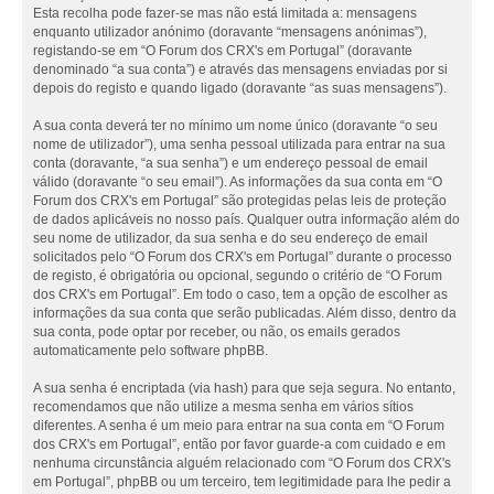
Esta recolha pode fazer-se mas não está limitada a: mensagens
enquanto utilizador anónimo (doravante “mensagens anónimas”),
registando-se em “O Forum dos CRX's em Portugal” (doravante
denominado “a sua conta”) e através das mensagens enviadas por si
depois do registo e quando ligado (doravante “as suas mensagens”).
A sua conta deverá ter no mínimo um nome único (doravante “o seu
nome de utilizador”), uma senha pessoal utilizada para entrar na sua
conta (doravante, “a sua senha”) e um endereço pessoal de email
válido (doravante “o seu email”). As informações da sua conta em “O
Forum dos CRX's em Portugal” são protegidas pelas leis de proteção
de dados aplicáveis no nosso país. Qualquer outra informação além do
seu nome de utilizador, da sua senha e do seu endereço de email
solicitados pelo “O Forum dos CRX's em Portugal” durante o processo
de registo, é obrigatória ou opcional, segundo o critério de “O Forum
dos CRX's em Portugal”. Em todo o caso, tem a opção de escolher as
informações da sua conta que serão publicadas. Além disso, dentro da
sua conta, pode optar por receber, ou não, os emails gerados
automaticamente pelo software phpBB.
A sua senha é encriptada (via hash) para que seja segura. No entanto,
recomendamos que não utilize a mesma senha em vários sítios
diferentes. A senha é um meio para entrar na sua conta em “O Forum
dos CRX's em Portugal”, então por favor guarde-a com cuidado e em
nenhuma circunstância alguém relacionado com “O Forum dos CRX's
em Portugal”, phpBB ou um terceiro, tem legitimidade para lhe pedir a