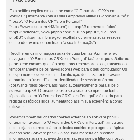
Esta política explica em detalhe como “O Forum dos CRX's em
Portugal” juntamente com as suas empresas afiliadas (doravante "nós",
"nosso", “O Forum dos CRX's em Portugal”,
“https://www.crxpt.com:443/forum”) e o phpBB (doravante “eles”,
“phpBB software”, “www.phpbb.com”, “Grupo phpBB”, “Equipas
phpBB”) utilizam a informação recolhida durante as suas sessões
online (doravante denominada “a sua informação”).
Recolheremos informações suas de duas formas. A primeira, ao
navegar no “O Forum dos CRX's em Portugal” fará com que o Software
phpBB crie cookies que são pequenos ficheiros de texto, transferidos
temporariamente pelos navegadores web para o seu computador. Os
dois primeiros cookies têm a identificação do utilizador (doravante
denominado “user-id”) e um identificador de sessão anónima
(doravante “session-id”), assinado automaticamente para si pelo
software phpBB. O terceiro cookie será criado sempre que tenha
tópicos lidos em “O Forum dos CRX's em Portugal” e é usado para
registar os tópicos lidos, aumentando assim sua experiência como
utilizador.
Podem também ser criados cookies externos ao software phpBB
enquanto navegar no “O Forum dos CRX's em Portugal”, ainda que
estes sejam externos o âmbito destes cookies é proteger as páginas
criadas pelo Software phpBB. A segunda maneira de recolher
informações suas é através das mensagens que partilha connosco.