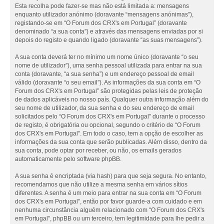
Esta recolha pode fazer-se mas não está limitada a: mensagens
enquanto utilizador anónimo (doravante “mensagens anónimas”),
registando-se em “O Forum dos CRX's em Portugal” (doravante
denominado “a sua conta”) e através das mensagens enviadas por si
depois do registo e quando ligado (doravante “as suas mensagens”).
A sua conta deverá ter no mínimo um nome único (doravante “o seu
nome de utilizador”), uma senha pessoal utilizada para entrar na sua
conta (doravante, “a sua senha”) e um endereço pessoal de email
válido (doravante “o seu email”). As informações da sua conta em “O
Forum dos CRX's em Portugal” são protegidas pelas leis de proteção
de dados aplicáveis no nosso país. Qualquer outra informação além do
seu nome de utilizador, da sua senha e do seu endereço de email
solicitados pelo “O Forum dos CRX's em Portugal” durante o processo
de registo, é obrigatória ou opcional, segundo o critério de “O Forum
dos CRX's em Portugal”. Em todo o caso, tem a opção de escolher as
informações da sua conta que serão publicadas. Além disso, dentro da
sua conta, pode optar por receber, ou não, os emails gerados
automaticamente pelo software phpBB.
A sua senha é encriptada (via hash) para que seja segura. No entanto,
recomendamos que não utilize a mesma senha em vários sítios
diferentes. A senha é um meio para entrar na sua conta em “O Forum
dos CRX's em Portugal”, então por favor guarde-a com cuidado e em
nenhuma circunstância alguém relacionado com “O Forum dos CRX's
em Portugal”, phpBB ou um terceiro, tem legitimidade para lhe pedir a