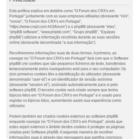
Esta política explica em detalhe como “O Forum dos CRX's em
Portugal” juntamente com as suas empresas afiliadas (doravante "nós",
"nosso", “O Forum dos CRX's em Portugal”,
“https://www.crxpt.com:443/forum”) e o phpBB (doravante “eles”,
“phpBB software”, “www.phpbb.com”, “Grupo phpBB”, “Equipas
phpBB”) utilizam a informação recolhida durante as suas sessões
online (doravante denominada “a sua informação”).
Recolheremos informações suas de duas formas. A primeira, ao
navegar no “O Forum dos CRX's em Portugal” fará com que o Software
phpBB crie cookies que são pequenos ficheiros de texto, transferidos
temporariamente pelos navegadores web para o seu computador. Os
dois primeiros cookies têm a identificação do utilizador (doravante
denominado “user-id”) e um identificador de sessão anónima
(doravante “session-id”), assinado automaticamente para si pelo
software phpBB. O terceiro cookie será criado sempre que tenha
tópicos lidos em “O Forum dos CRX's em Portugal” e é usado para
registar os tópicos lidos, aumentando assim sua experiência como
utilizador.
Podem também ser criados cookies externos ao software phpBB
enquanto navegar no “O Forum dos CRX's em Portugal”, ainda que
estes sejam externos o âmbito destes cookies é proteger as páginas
criadas pelo Software phpBB. A segunda maneira de recolher
informações suas é através das mensagens que partilha connosco.