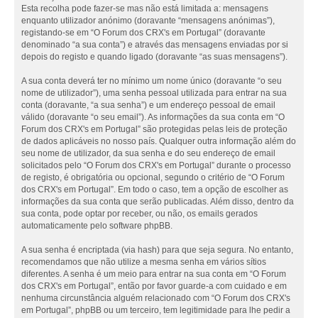
Esta recolha pode fazer-se mas não está limitada a: mensagens
enquanto utilizador anónimo (doravante “mensagens anónimas”),
registando-se em “O Forum dos CRX's em Portugal” (doravante
denominado “a sua conta”) e através das mensagens enviadas por si
depois do registo e quando ligado (doravante “as suas mensagens”).
A sua conta deverá ter no mínimo um nome único (doravante “o seu
nome de utilizador”), uma senha pessoal utilizada para entrar na sua
conta (doravante, “a sua senha”) e um endereço pessoal de email
válido (doravante “o seu email”). As informações da sua conta em “O
Forum dos CRX's em Portugal” são protegidas pelas leis de proteção
de dados aplicáveis no nosso país. Qualquer outra informação além do
seu nome de utilizador, da sua senha e do seu endereço de email
solicitados pelo “O Forum dos CRX's em Portugal” durante o processo
de registo, é obrigatória ou opcional, segundo o critério de “O Forum
dos CRX's em Portugal”. Em todo o caso, tem a opção de escolher as
informações da sua conta que serão publicadas. Além disso, dentro da
sua conta, pode optar por receber, ou não, os emails gerados
automaticamente pelo software phpBB.
A sua senha é encriptada (via hash) para que seja segura. No entanto,
recomendamos que não utilize a mesma senha em vários sítios
diferentes. A senha é um meio para entrar na sua conta em “O Forum
dos CRX's em Portugal”, então por favor guarde-a com cuidado e em
nenhuma circunstância alguém relacionado com “O Forum dos CRX's
em Portugal”, phpBB ou um terceiro, tem legitimidade para lhe pedir a