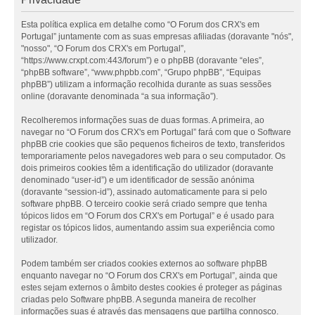
Esta política explica em detalhe como “O Forum dos CRX's em
Portugal” juntamente com as suas empresas afiliadas (doravante "nós",
"nosso", “O Forum dos CRX's em Portugal”,
“https://www.crxpt.com:443/forum”) e o phpBB (doravante “eles”,
“phpBB software”, “www.phpbb.com”, “Grupo phpBB”, “Equipas
phpBB”) utilizam a informação recolhida durante as suas sessões
online (doravante denominada “a sua informação”).
Recolheremos informações suas de duas formas. A primeira, ao
navegar no “O Forum dos CRX's em Portugal” fará com que o Software
phpBB crie cookies que são pequenos ficheiros de texto, transferidos
temporariamente pelos navegadores web para o seu computador. Os
dois primeiros cookies têm a identificação do utilizador (doravante
denominado “user-id”) e um identificador de sessão anónima
(doravante “session-id”), assinado automaticamente para si pelo
software phpBB. O terceiro cookie será criado sempre que tenha
tópicos lidos em “O Forum dos CRX's em Portugal” e é usado para
registar os tópicos lidos, aumentando assim sua experiência como
utilizador.
Podem também ser criados cookies externos ao software phpBB
enquanto navegar no “O Forum dos CRX's em Portugal”, ainda que
estes sejam externos o âmbito destes cookies é proteger as páginas
criadas pelo Software phpBB. A segunda maneira de recolher
informações suas é através das mensagens que partilha connosco.