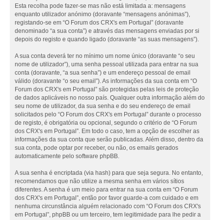
Esta recolha pode fazer-se mas não está limitada a: mensagens
enquanto utilizador anónimo (doravante “mensagens anónimas”),
registando-se em “O Forum dos CRX's em Portugal” (doravante
denominado “a sua conta”) e através das mensagens enviadas por si
depois do registo e quando ligado (doravante “as suas mensagens”).
A sua conta deverá ter no mínimo um nome único (doravante “o seu
nome de utilizador”), uma senha pessoal utilizada para entrar na sua
conta (doravante, “a sua senha”) e um endereço pessoal de email
válido (doravante “o seu email”). As informações da sua conta em “O
Forum dos CRX's em Portugal” são protegidas pelas leis de proteção
de dados aplicáveis no nosso país. Qualquer outra informação além do
seu nome de utilizador, da sua senha e do seu endereço de email
solicitados pelo “O Forum dos CRX's em Portugal” durante o processo
de registo, é obrigatória ou opcional, segundo o critério de “O Forum
dos CRX's em Portugal”. Em todo o caso, tem a opção de escolher as
informações da sua conta que serão publicadas. Além disso, dentro da
sua conta, pode optar por receber, ou não, os emails gerados
automaticamente pelo software phpBB.
A sua senha é encriptada (via hash) para que seja segura. No entanto,
recomendamos que não utilize a mesma senha em vários sítios
diferentes. A senha é um meio para entrar na sua conta em “O Forum
dos CRX's em Portugal”, então por favor guarde-a com cuidado e em
nenhuma circunstância alguém relacionado com “O Forum dos CRX's
em Portugal”, phpBB ou um terceiro, tem legitimidade para lhe pedir a