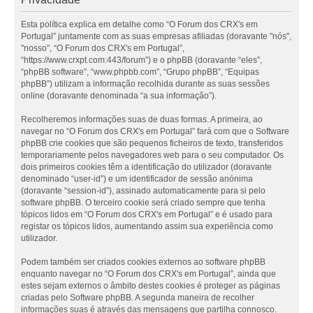
Esta política explica em detalhe como “O Forum dos CRX's em
Portugal” juntamente com as suas empresas afiliadas (doravante "nós",
"nosso", “O Forum dos CRX's em Portugal”,
“https://www.crxpt.com:443/forum”) e o phpBB (doravante “eles”,
“phpBB software”, “www.phpbb.com”, “Grupo phpBB”, “Equipas
phpBB”) utilizam a informação recolhida durante as suas sessões
online (doravante denominada “a sua informação”).
Recolheremos informações suas de duas formas. A primeira, ao
navegar no “O Forum dos CRX's em Portugal” fará com que o Software
phpBB crie cookies que são pequenos ficheiros de texto, transferidos
temporariamente pelos navegadores web para o seu computador. Os
dois primeiros cookies têm a identificação do utilizador (doravante
denominado “user-id”) e um identificador de sessão anónima
(doravante “session-id”), assinado automaticamente para si pelo
software phpBB. O terceiro cookie será criado sempre que tenha
tópicos lidos em “O Forum dos CRX's em Portugal” e é usado para
registar os tópicos lidos, aumentando assim sua experiência como
utilizador.
Podem também ser criados cookies externos ao software phpBB
enquanto navegar no “O Forum dos CRX's em Portugal”, ainda que
estes sejam externos o âmbito destes cookies é proteger as páginas
criadas pelo Software phpBB. A segunda maneira de recolher
informações suas é através das mensagens que partilha connosco.