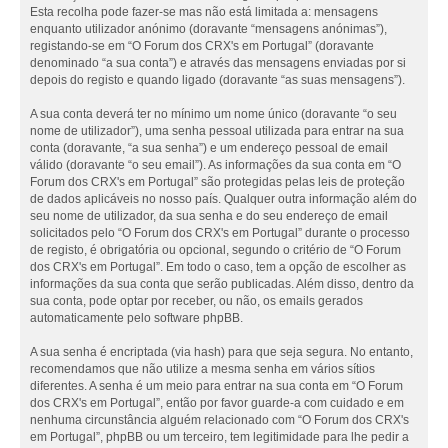
Esta recolha pode fazer-se mas não está limitada a: mensagens
enquanto utilizador anónimo (doravante “mensagens anónimas”),
registando-se em “O Forum dos CRX's em Portugal” (doravante
denominado “a sua conta”) e através das mensagens enviadas por si
depois do registo e quando ligado (doravante “as suas mensagens”).
A sua conta deverá ter no mínimo um nome único (doravante “o seu
nome de utilizador”), uma senha pessoal utilizada para entrar na sua
conta (doravante, “a sua senha”) e um endereço pessoal de email
válido (doravante “o seu email”). As informações da sua conta em “O
Forum dos CRX's em Portugal” são protegidas pelas leis de proteção
de dados aplicáveis no nosso país. Qualquer outra informação além do
seu nome de utilizador, da sua senha e do seu endereço de email
solicitados pelo “O Forum dos CRX's em Portugal” durante o processo
de registo, é obrigatória ou opcional, segundo o critério de “O Forum
dos CRX's em Portugal”. Em todo o caso, tem a opção de escolher as
informações da sua conta que serão publicadas. Além disso, dentro da
sua conta, pode optar por receber, ou não, os emails gerados
automaticamente pelo software phpBB.
A sua senha é encriptada (via hash) para que seja segura. No entanto,
recomendamos que não utilize a mesma senha em vários sítios
diferentes. A senha é um meio para entrar na sua conta em “O Forum
dos CRX's em Portugal”, então por favor guarde-a com cuidado e em
nenhuma circunstância alguém relacionado com “O Forum dos CRX's
em Portugal”, phpBB ou um terceiro, tem legitimidade para lhe pedir a