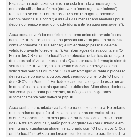
Esta recolha pode fazer-se mas não está limitada a: mensagens
enquanto utilizador anónimo (doravante “mensagens anónimas”),
registando-se em “O Forum dos CRX's em Portugal” (doravante
denominado “a sua conta”) e através das mensagens enviadas por si
depois do registo e quando ligado (doravante “as suas mensagens”).
A sua conta deverá ter no mínimo um nome único (doravante “o seu
nome de utilizador”), uma senha pessoal utilizada para entrar na sua
conta (doravante, “a sua senha”) e um endereço pessoal de email
válido (doravante “o seu email”). As informações da sua conta em “O
Forum dos CRX's em Portugal” são protegidas pelas leis de proteção
de dados aplicáveis no nosso país. Qualquer outra informação além do
seu nome de utilizador, da sua senha e do seu endereço de email
solicitados pelo “O Forum dos CRX's em Portugal” durante o processo
de registo, é obrigatória ou opcional, segundo o critério de “O Forum
dos CRX's em Portugal”. Em todo o caso, tem a opção de escolher as
informações da sua conta que serão publicadas. Além disso, dentro da
sua conta, pode optar por receber, ou não, os emails gerados
automaticamente pelo software phpBB.
A sua senha é encriptada (via hash) para que seja segura. No entanto,
recomendamos que não utilize a mesma senha em vários sítios
diferentes. A senha é um meio para entrar na sua conta em “O Forum
dos CRX's em Portugal”, então por favor guarde-a com cuidado e em
nenhuma circunstância alguém relacionado com “O Forum dos CRX's
em Portugal”, phpBB ou um terceiro, tem legitimidade para lhe pedir a