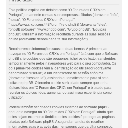
Esta política explica em detalhe como “O Forum dos CRX's em
Portugal” juntamente com as suas empresas afiliadas (doravante "nós",
"nosso", “O Forum dos CRX's em Portugal”,
“https://www.crxpt.com:443/forum”) e o phpBB (doravante “eles”,
“phpBB software”, “www.phpbb.com”, “Grupo phpBB”, “Equipas
phpBB”) utilizam a informação recolhida durante as suas sessões
online (doravante denominada “a sua informação”).
Recolheremos informações suas de duas formas. A primeira, ao
navegar no “O Forum dos CRX's em Portugal” fará com que o Software
phpBB crie cookies que são pequenos ficheiros de texto, transferidos
temporariamente pelos navegadores web para o seu computador. Os
dois primeiros cookies têm a identificação do utilizador (doravante
denominado “user-id”) e um identificador de sessão anónima
(doravante “session-id”), assinado automaticamente para si pelo
software phpBB. O terceiro cookie será criado sempre que tenha
tópicos lidos em “O Forum dos CRX's em Portugal” e é usado para
registar os tópicos lidos, aumentando assim sua experiência como
utilizador.
Podem também ser criados cookies externos ao software phpBB
enquanto navegar no “O Forum dos CRX's em Portugal”, ainda que
estes sejam externos o âmbito destes cookies é proteger as páginas
criadas pelo Software phpBB. A segunda maneira de recolher
informações suas é através das mensagens que partilha connosco.