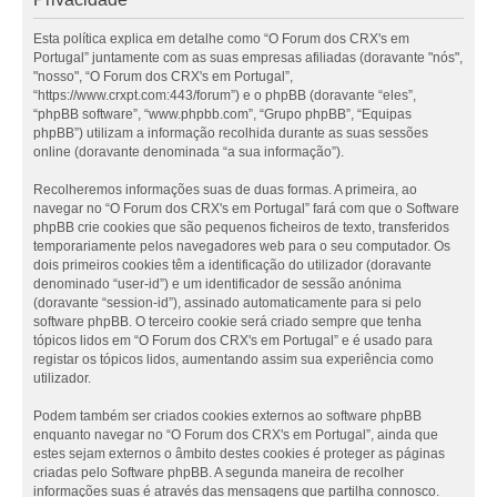
Esta política explica em detalhe como “O Forum dos CRX's em
Portugal” juntamente com as suas empresas afiliadas (doravante "nós",
"nosso", “O Forum dos CRX's em Portugal”,
“https://www.crxpt.com:443/forum”) e o phpBB (doravante “eles”,
“phpBB software”, “www.phpbb.com”, “Grupo phpBB”, “Equipas
phpBB”) utilizam a informação recolhida durante as suas sessões
online (doravante denominada “a sua informação”).
Recolheremos informações suas de duas formas. A primeira, ao
navegar no “O Forum dos CRX's em Portugal” fará com que o Software
phpBB crie cookies que são pequenos ficheiros de texto, transferidos
temporariamente pelos navegadores web para o seu computador. Os
dois primeiros cookies têm a identificação do utilizador (doravante
denominado “user-id”) e um identificador de sessão anónima
(doravante “session-id”), assinado automaticamente para si pelo
software phpBB. O terceiro cookie será criado sempre que tenha
tópicos lidos em “O Forum dos CRX's em Portugal” e é usado para
registar os tópicos lidos, aumentando assim sua experiência como
utilizador.
Podem também ser criados cookies externos ao software phpBB
enquanto navegar no “O Forum dos CRX's em Portugal”, ainda que
estes sejam externos o âmbito destes cookies é proteger as páginas
criadas pelo Software phpBB. A segunda maneira de recolher
informações suas é através das mensagens que partilha connosco.