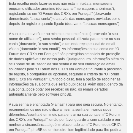
Esta recolha pode fazer-se mas não está limitada a: mensagens
enquanto utilizador anónimo (doravante “mensagens anónimas”),
registando-se em “O Forum dos CRX's em Portugal” (doravante
denominado “a sua conta”) e através das mensagens enviadas por si
depois do registo e quando ligado (doravante “as suas mensagens”).
A sua conta deverá ter no mínimo um nome único (doravante “o seu
nome de utilizador”), uma senha pessoal utilizada para entrar na sua
conta (doravante, “a sua senha”) e um endereço pessoal de email
válido (doravante “o seu email”). As informações da sua conta em “O
Forum dos CRX's em Portugal” são protegidas pelas leis de proteção
de dados aplicáveis no nosso país. Qualquer outra informação além do
seu nome de utilizador, da sua senha e do seu endereço de email
solicitados pelo “O Forum dos CRX's em Portugal” durante o processo
de registo, é obrigatória ou opcional, segundo o critério de “O Forum
dos CRX's em Portugal”. Em todo o caso, tem a opção de escolher as
informações da sua conta que serão publicadas. Além disso, dentro da
sua conta, pode optar por receber, ou não, os emails gerados
automaticamente pelo software phpBB.
A sua senha é encriptada (via hash) para que seja segura. No entanto,
recomendamos que não utilize a mesma senha em vários sítios
diferentes. A senha é um meio para entrar na sua conta em “O Forum
dos CRX's em Portugal”, então por favor guarde-a com cuidado e em
nenhuma circunstância alguém relacionado com “O Forum dos CRX's
em Portugal”, phpBB ou um terceiro, tem legitimidade para lhe pedir a