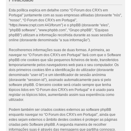
Esta política explica em detalhe como “O Forum dos CRX's em
Portugal” juntamente com as suas empresas afiliadas (doravante "nós",
"nosso", “O Forum dos CRX's em Portugal”,
“https://www.crxpt.com:443/forum”) e o phpBB (doravante “eles”,
“phpBB software”, “www.phpbb.com”, “Grupo phpBB”, “Equipas
phpBB”) utilizam a informação recolhida durante as suas sessões
online (doravante denominada “a sua informação”).
Recolheremos informações suas de duas formas. A primeira, ao
navegar no “O Forum dos CRX's em Portugal” fará com que o Software
phpBB crie cookies que são pequenos ficheiros de texto, transferidos
temporariamente pelos navegadores web para o seu computador. Os
dois primeiros cookies têm a identificação do utilizador (doravante
denominado “user-id”) e um identificador de sessão anónima
(doravante “session-id”), assinado automaticamente para si pelo
software phpBB. O terceiro cookie será criado sempre que tenha
tópicos lidos em “O Forum dos CRX's em Portugal” e é usado para
registar os tópicos lidos, aumentando assim sua experiência como
utilizador.
Podem também ser criados cookies externos ao software phpBB
enquanto navegar no “O Forum dos CRX's em Portugal”, ainda que
estes sejam externos o âmbito destes cookies é proteger as páginas
criadas pelo Software phpBB. A segunda maneira de recolher
informações suas é através das mensagens que partilha connosco.