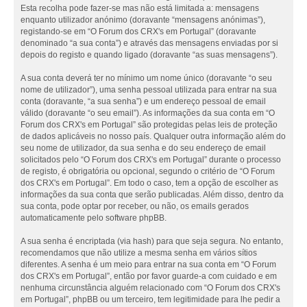
Esta recolha pode fazer-se mas não está limitada a: mensagens
enquanto utilizador anónimo (doravante “mensagens anónimas”),
registando-se em “O Forum dos CRX's em Portugal” (doravante
denominado “a sua conta”) e através das mensagens enviadas por si
depois do registo e quando ligado (doravante “as suas mensagens”).
A sua conta deverá ter no mínimo um nome único (doravante “o seu
nome de utilizador”), uma senha pessoal utilizada para entrar na sua
conta (doravante, “a sua senha”) e um endereço pessoal de email
válido (doravante “o seu email”). As informações da sua conta em “O
Forum dos CRX's em Portugal” são protegidas pelas leis de proteção
de dados aplicáveis no nosso país. Qualquer outra informação além do
seu nome de utilizador, da sua senha e do seu endereço de email
solicitados pelo “O Forum dos CRX's em Portugal” durante o processo
de registo, é obrigatória ou opcional, segundo o critério de “O Forum
dos CRX's em Portugal”. Em todo o caso, tem a opção de escolher as
informações da sua conta que serão publicadas. Além disso, dentro da
sua conta, pode optar por receber, ou não, os emails gerados
automaticamente pelo software phpBB.
A sua senha é encriptada (via hash) para que seja segura. No entanto,
recomendamos que não utilize a mesma senha em vários sítios
diferentes. A senha é um meio para entrar na sua conta em “O Forum
dos CRX's em Portugal”, então por favor guarde-a com cuidado e em
nenhuma circunstância alguém relacionado com “O Forum dos CRX's
em Portugal”, phpBB ou um terceiro, tem legitimidade para lhe pedir a