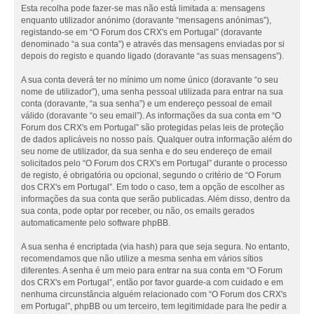
Esta recolha pode fazer-se mas não está limitada a: mensagens
enquanto utilizador anónimo (doravante “mensagens anónimas”),
registando-se em “O Forum dos CRX's em Portugal” (doravante
denominado “a sua conta”) e através das mensagens enviadas por si
depois do registo e quando ligado (doravante “as suas mensagens”).
A sua conta deverá ter no mínimo um nome único (doravante “o seu
nome de utilizador”), uma senha pessoal utilizada para entrar na sua
conta (doravante, “a sua senha”) e um endereço pessoal de email
válido (doravante “o seu email”). As informações da sua conta em “O
Forum dos CRX's em Portugal” são protegidas pelas leis de proteção
de dados aplicáveis no nosso país. Qualquer outra informação além do
seu nome de utilizador, da sua senha e do seu endereço de email
solicitados pelo “O Forum dos CRX's em Portugal” durante o processo
de registo, é obrigatória ou opcional, segundo o critério de “O Forum
dos CRX's em Portugal”. Em todo o caso, tem a opção de escolher as
informações da sua conta que serão publicadas. Além disso, dentro da
sua conta, pode optar por receber, ou não, os emails gerados
automaticamente pelo software phpBB.
A sua senha é encriptada (via hash) para que seja segura. No entanto,
recomendamos que não utilize a mesma senha em vários sítios
diferentes. A senha é um meio para entrar na sua conta em “O Forum
dos CRX's em Portugal”, então por favor guarde-a com cuidado e em
nenhuma circunstância alguém relacionado com “O Forum dos CRX's
em Portugal”, phpBB ou um terceiro, tem legitimidade para lhe pedir a