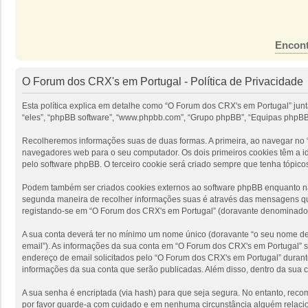
Encont
O Forum dos CRX's em Portugal - Política de Privacidade
Esta política explica em detalhe como “O Forum dos CRX's em Portugal” jun
“eles”, “phpBB software”, “www.phpbb.com”, “Grupo phpBB”, “Equipas phpBB”
Recolheremos informações suas de duas formas. A primeira, ao navegar no “
navegadores web para o seu computador. Os dois primeiros cookies têm a ide
pelo software phpBB. O terceiro cookie será criado sempre que tenha tópico
Podem também ser criados cookies externos ao software phpBB enquanto nav
segunda maneira de recolher informações suas é através das mensagens que
registando-se em “O Forum dos CRX's em Portugal” (doravante denominado “
A sua conta deverá ter no mínimo um nome único (doravante “o seu nome de u
email”). As informações da sua conta em “O Forum dos CRX's em Portugal” s
endereço de email solicitados pelo “O Forum dos CRX's em Portugal” durante
informações da sua conta que serão publicadas. Além disso, dentro da sua 
A sua senha é encriptada (via hash) para que seja segura. No entanto, rec
por favor guarde-a com cuidado e em nenhuma circunstância alguém relacio