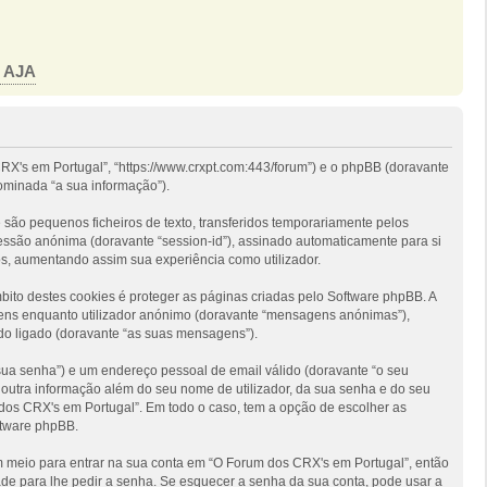
o AJA
RX's em Portugal”, “https://www.crxpt.com:443/forum”) e o phpBB (doravante
ominada “a sua informação”).
são pequenos ficheiros de texto, transferidos temporariamente pelos
sessão anónima (doravante “session-id”), assinado automaticamente para si
os, aumentando assim sua experiência como utilizador.
to destes cookies é proteger as páginas criadas pelo Software phpBB. A
gens enquanto utilizador anónimo (doravante “mensagens anónimas”),
do ligado (doravante “as suas mensagens”).
 sua senha”) e um endereço pessoal de email válido (doravante “o seu
 outra informação além do seu nome de utilizador, da sua senha e do seu
m dos CRX's em Portugal”. Em todo o caso, tem a opção de escolher as
ftware phpBB.
um meio para entrar na sua conta em “O Forum dos CRX's em Portugal”, então
de para lhe pedir a senha. Se esquecer a senha da sua conta, pode usar a