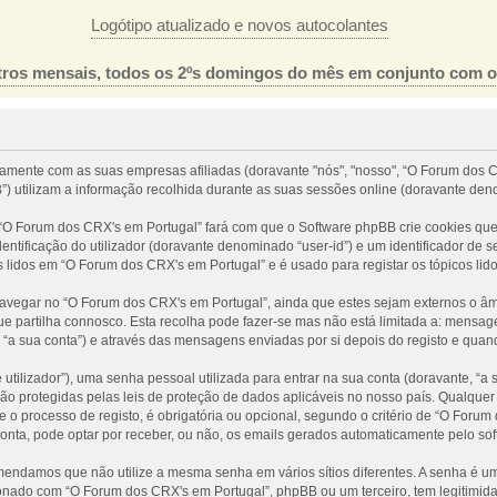
Logótipo atualizado e novos autocolantes
ros mensais, todos os 2ºs domingos do mês em conjunto com 
tamente com as suas empresas afiliadas (doravante "nós", "nosso", “O Forum dos C
) utilizam a informação recolhida durante as suas sessões online (doravante den
O Forum dos CRX's em Portugal” fará com que o Software phpBB crie cookies que 
ntificação do utilizador (doravante denominado “user-id”) e um identificador de 
s lidos em “O Forum dos CRX's em Portugal” e é usado para registar os tópicos lid
egar no “O Forum dos CRX's em Portugal”, ainda que estes sejam externos o âmbi
 partilha connosco. Esta recolha pode fazer-se mas não está limitada a: mensa
a sua conta”) e através das mensagens enviadas por si depois do registo e quan
tilizador”), uma senha pessoal utilizada para entrar na sua conta (doravante, “a
ão protegidas pelas leis de proteção de dados aplicáveis no nosso país. Qualquer
 o processo de registo, é obrigatória ou opcional, segundo o critério de “O Foru
conta, pode optar por receber, ou não, os emails gerados automaticamente pelo so
omendamos que não utilize a mesma senha em vários sítios diferentes. A senha é 
nado com “O Forum dos CRX's em Portugal”, phpBB ou um terceiro, tem legitimida