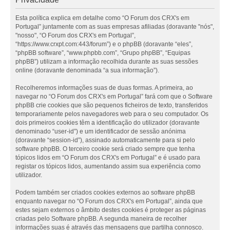
Esta política explica em detalhe como “O Forum dos CRX's em
Portugal” juntamente com as suas empresas afiliadas (doravante "nós",
"nosso", “O Forum dos CRX's em Portugal”,
“https://www.crxpt.com:443/forum”) e o phpBB (doravante “eles”,
“phpBB software”, “www.phpbb.com”, “Grupo phpBB”, “Equipas
phpBB”) utilizam a informação recolhida durante as suas sessões
online (doravante denominada “a sua informação”).
Recolheremos informações suas de duas formas. A primeira, ao
navegar no “O Forum dos CRX's em Portugal” fará com que o Software
phpBB crie cookies que são pequenos ficheiros de texto, transferidos
temporariamente pelos navegadores web para o seu computador. Os
dois primeiros cookies têm a identificação do utilizador (doravante
denominado “user-id”) e um identificador de sessão anónima
(doravante “session-id”), assinado automaticamente para si pelo
software phpBB. O terceiro cookie será criado sempre que tenha
tópicos lidos em “O Forum dos CRX's em Portugal” e é usado para
registar os tópicos lidos, aumentando assim sua experiência como
utilizador.
Podem também ser criados cookies externos ao software phpBB
enquanto navegar no “O Forum dos CRX's em Portugal”, ainda que
estes sejam externos o âmbito destes cookies é proteger as páginas
criadas pelo Software phpBB. A segunda maneira de recolher
informações suas é através das mensagens que partilha connosco.