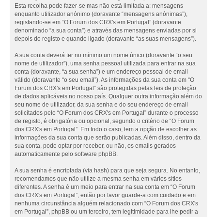
Esta recolha pode fazer-se mas não está limitada a: mensagens
enquanto utilizador anónimo (doravante “mensagens anónimas”),
registando-se em “O Forum dos CRX's em Portugal” (doravante
denominado “a sua conta”) e através das mensagens enviadas por si
depois do registo e quando ligado (doravante “as suas mensagens”).
A sua conta deverá ter no mínimo um nome único (doravante “o seu
nome de utilizador”), uma senha pessoal utilizada para entrar na sua
conta (doravante, “a sua senha”) e um endereço pessoal de email
válido (doravante “o seu email”). As informações da sua conta em “O
Forum dos CRX's em Portugal” são protegidas pelas leis de proteção
de dados aplicáveis no nosso país. Qualquer outra informação além do
seu nome de utilizador, da sua senha e do seu endereço de email
solicitados pelo “O Forum dos CRX's em Portugal” durante o processo
de registo, é obrigatória ou opcional, segundo o critério de “O Forum
dos CRX's em Portugal”. Em todo o caso, tem a opção de escolher as
informações da sua conta que serão publicadas. Além disso, dentro da
sua conta, pode optar por receber, ou não, os emails gerados
automaticamente pelo software phpBB.
A sua senha é encriptada (via hash) para que seja segura. No entanto,
recomendamos que não utilize a mesma senha em vários sítios
diferentes. A senha é um meio para entrar na sua conta em “O Forum
dos CRX's em Portugal”, então por favor guarde-a com cuidado e em
nenhuma circunstância alguém relacionado com “O Forum dos CRX's
em Portugal”, phpBB ou um terceiro, tem legitimidade para lhe pedir a